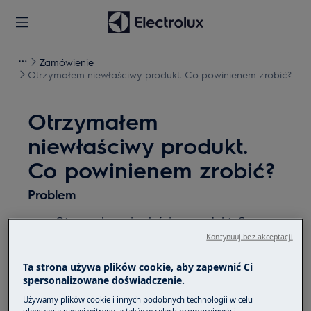
Zamówienie
Otrzymałem niewłaściwy produkt. Co powinienem zrobić?
Otrzymałem
niewłaściwy produkt.
Co powinienem zrobić?
Problem
Otrzymałem niewłaściwy produkt. Co
powinienem zrobić?
Kontynuuj bez akceptacji
Pomyłka przy zamówieniu
Ta strona używa plików cookie, aby zapewnić Ci
Zamówiłem inny produkt niż otrzymałem
spersonalizowane doświadczenie.
Otrzymałem inne urządzenie niż
Używamy plików cookie i innych podobnych technologii w celu
zamówiłem
ulepszania naszej witryny, a także w celach promocyjnych i