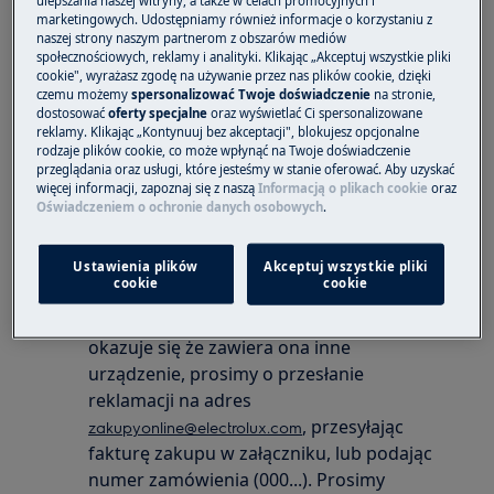
marketingowych. Udostępniamy również informacje o korzystaniu z
naszej strony naszym partnerom z obszarów mediów
Dotyczy
społecznościowych, reklamy i analityki. Klikając „Akceptuj wszystkie pliki
cookie", wyrażasz zgodę na używanie przez nas plików cookie, dzięki
Zamówienia ze strony www.electrolux.pl
czemu możemy
spersonalizować Twoje doświadczenie
na stronie,
Dotyczy urządzeń oraz akcesoriów ze
dostosować
oferty specjalne
oraz wyświetlać Ci spersonalizowane
reklamy. Klikając „Kontynuuj bez akceptacji", blokujesz opcjonalne
strony www.electrolux.pl
rodzaje plików cookie, co może wpłynąć na Twoje doświadczenie
przeglądania oraz usługi, które jesteśmy w stanie oferować. Aby uzyskać
więcej informacji, zapoznaj się z naszą
Informacją o plikach cookie
oraz
Rozwiązanie
Oświadczeniem o ochronie danych osobowych
.
W przypadku rozbieżności należy odmówić
przyjęcia przesyłki oraz sporządzić wraz z
Ustawienia plików
Akceptuj wszystkie pliki
cookie
cookie
kurierem protokół.
W wypadku jeśli po odbiorze przesyłki
okazuje się że zawiera ona inne
urządzenie, prosimy o przesłanie
reklamacji na adres
, przesyłając
zakupyonline@electrolux.com
fakturę zakupu w załączniku, lub podając
numer zamówienia (000...). Prosimy