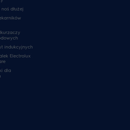
, noś dłużej
ekarników
dkurzaczy
odowych
yt indukcyjnych
lek Electrolux
are
i dla
h