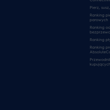
Pierz, susz
Ranking pi
parowych
Ranking o
bezprzew
Ranking pł
Ranking pra
AbsoluteC
Przewodnik
kupującyc