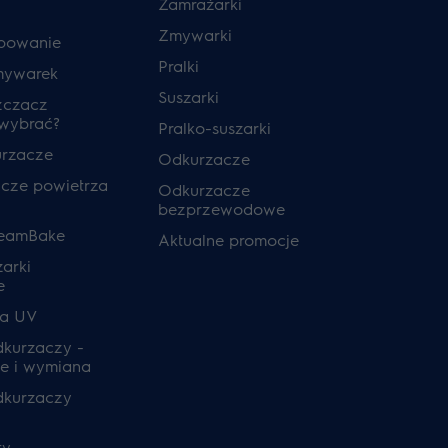
Zamrażarki
Zmywarki
powanie
Pralki
mywarek
Suszarki
zczacz
 wybrać?
Pralko-suszarki
urzacze
Odkurzacze
cze powietrza
Odkurzacze
bezprzewodowe
teamBake
Aktualne promocje
zarki
e
ia UV
odkurzaczy -
e i wymiana
odkurzaczy
ty