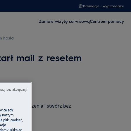
Promocje i wyprzedaże
Zamów wizytę serwisową
Centrum pomocy
m hasła
arł mail z resetem
uuj bez akceptacji
czesne urządzenia i stwórz bez
 w celach
ligentny dom.
ny naszym
 pliki cookie",
woje
lamy. Klikając