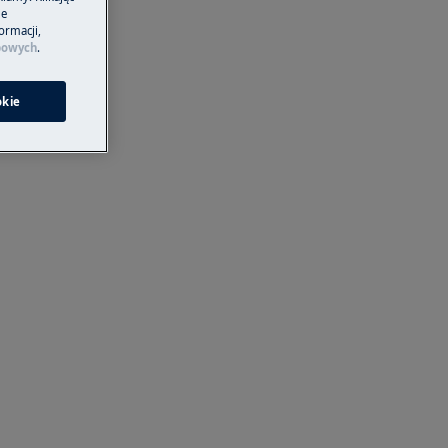
je
ormacji,
bowych
.
okie