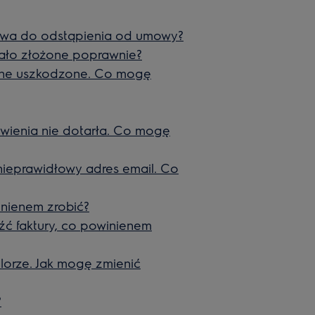
rawa do odstąpienia od umowy?
ało złożone poprawnie?
one uszkodzone. Co mogę
ienia nie dotarła. Co mogę
ieprawidłowy adres email. Co
nienem zrobić?
źć faktury, co powinienem
orze. Jak mogę zmienić
?