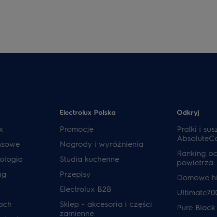
Electrolux Polska
Odkryj
x
Promocje
Pralki i sus
AbsoluteC
ansowe
Nagrody i wyróżnienia
Ranking o
ologia
Studia kuchenne
powietrza
ng
Przepisy
Domowe hi
Electrolux B2B
Ultimate70
ach
Sklep - akcesoria i części
Pure Black
zamienne