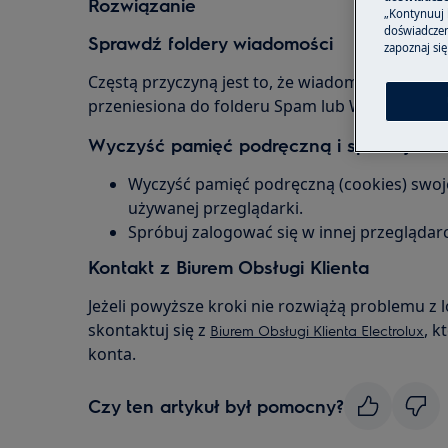
Rozwiązanie
„Kontynuuj 
doświadczeni
Sprawdź foldery wiadomości
zapoznaj się
Częstą przyczyną jest to, że wiadomość z linkie
przeniesiona do folderu Spam lub Wiadomości-
Wyczyść pamięć podręczną i spróbuj inne
Wyczyść pamięć podręczną (cookies) swoje
używanej przeglądarki.
Spróbuj zalogować się w innej przeglądar
Kontakt z Biurem Obsługi Klienta
Jeżeli powyższe kroki nie rozwiążą problemu z
skontaktuj się z
, 
Biurem Obsługi Klienta Electrolux
konta.
Czy ten artykuł był pomocny?