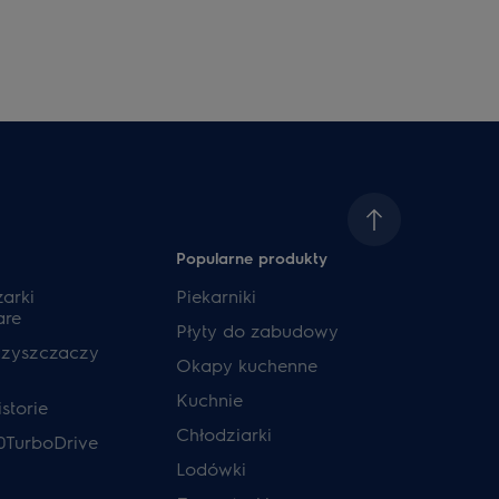
Popularne produkty
zarki
Piekarniki
are
Płyty do zabudowy
czyszczaczy
Okapy kuchenne
Kuchnie
storie
Chłodziarki
0TurboDrive
Lodówki