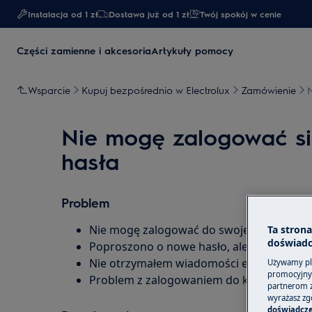
Instalacja od 1 zł
Dostawa już od 1 zł​
Twój spokój w cenie
Części zamienne i akcesoria
Artykuły pomocy
Wsparcie
Kupuj bezpośrednio w Electrolux
Zamówienie
N
Nie mogę zalogować się
hasła
Problem
Nie mogę zalogować do swojego konta
Ta stron
doświadc
Poproszono o nowe hasło, ale nie otrzyma
Nie otrzymałem wiadomości e-mail dotyczą
Używamy pli
promocyjnyc
Problem z zalogowaniem do konta.
partnerom z 
wyrażasz zg
doświadcze