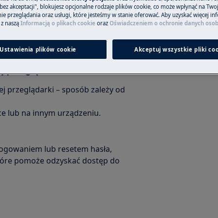
Czytaj więcej
bez akceptacji", blokujesz opcjonalne rodzaje plików cookie, co może wpłynąć na Two
e przeglądania oraz usługi, które jesteśmy w stanie oferować. Aby uzyskać więcej inf
 z naszą
Informacją o plikach cookie
oraz
Oświadczeniem o ochronie danych oso
m do resetu hasła została
Ustawienia plików cookie
Akceptuj wszystkie pliki co
śmieci w Twojej skrzynce mailowej.
j przeglądarki
j przeglądarki – sposób zależy od
ce lub na innym urządzeniu.
 logowaniem lub resetem hasła,
które pomoże odzyskać dostęp do