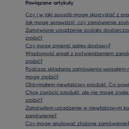
Powiązane artykuły
Czy i w jaki sposób mogę skorzystać z p
Jak mogę sprawdzić, czy zamówienie zost
Zamówione urządzenie zostało dostarcz
zrobić?
Czy mogę zmienić adres dostawy?
Wiadomość email z potwierdzeniem zamów
zrobić?
Podczas składania zamówienia wpisałem n
mogę zrobić?
Otrzymałem niewłaściwy produkt. Co powi
Chcę zwrócić produkt, ale nie mogę znale
zrobić?
Zamówiłem urządzenie w niewłaściwym kol
zamówienie?
Czy mogę anulować złożone zamówienie