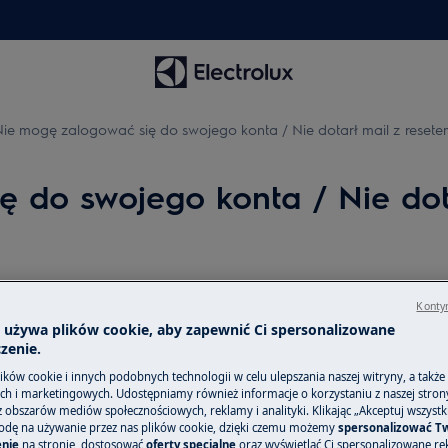
ie mogę zalogować się do swojego konta / Nie dotarł mail z resete
 do swojego konta / Nie dot
Kontyn
Łączność
a używa plików cookie, aby zapewnić Ci spersonalizowane
zenie.
no linku do resetu hasła.
Poznaj nasze nowo
cej resetowania hasła.
ków cookie i innych podobnych technologii w celu ulepszania naszej witryny, a także
wysiłku swój inte
h i marketingowych. Udostępniamy również informacje o korzystaniu z naszej stro
obszarów mediów społecznościowych, reklamy i analityki. Klikając „Akceptuj wszystkie
odę na używanie przez nas plików cookie, dzięki czemu możemy
spersonalizować T
nie
na stronie, dostosować
oferty specjalne
oraz wyświetlać Ci spersonalizowane rek