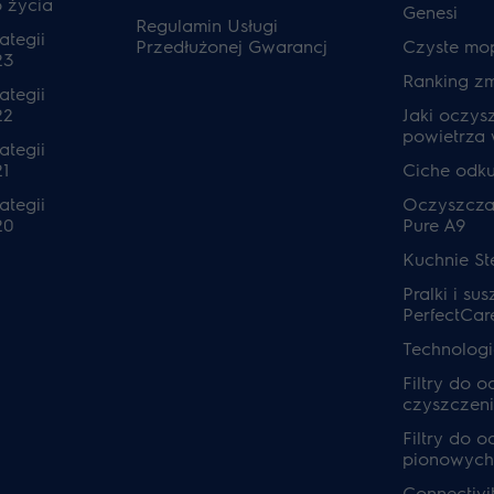
o życia
Genesi
Regulamin Usługi
ategii
Przedłużonej Gwarancj
Czyste mo
23
Ranking z
ategii
22
Jaki oczys
powietrza
ategii
1
Ciche odk
ategii
Oczyszcza
20
Pure A9
Kuchnie S
Pralki i sus
PerfectCar
Technolog
Filtry do 
czyszczeni
Filtry do 
pionowych
Connectivi