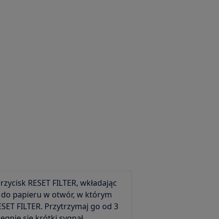
przycisk RESET FILTER, wkładając
do papieru w otwór, w którym
ESET FILTER. Przytrzymaj go od 3
egnie się krótki sygnał