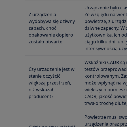
Urządzenie było cia
Z urządzenia
Ze względu na went
wydobywa się dziwny
powietrze, z urząd
zapach, choć
dziwne zapachy. W 
opakowanie dopiero
użytkownika, ich o
zostało otwarte.
ciągu kilku dni lub 
intensywnością uży
Wskaźniki CADR są
Czy urządzenie jest w
testów przeprowad
stanie oczyścić
kontrolowanym. Za
większą przestrzeń,
może wpłynąć na w
niż wskazał
większych pomiesz
producent?
CADR, jakość powiet
trwało trochę dłużej
Powietrze musi sw
urządzenia oraz prz