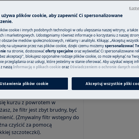
Kontyn
a używa plików cookie, aby zapewnić Ci spersonalizowane
zenie.
Zamów wizytę s
ków cookie i innych podobnych technologii w celu ulepszania naszej witryny, a także
h i marketingowych. Udostępniamy również informacje o korzystaniu z naszej stro
W celu zgłoszenia
obszarów mediów społecznościowych, reklamy i analityki. Klikając „Akceptuj wszystkie
odę na używanie przez nas plików cookie, dzięki czemu możemy
spersonalizować T
do strony Serwis.
zyczyna/rozwiązanie
nie
na stronie, dostosować
oferty specjalne
oraz wyświetlać Ci spersonalizowane rek
bez akceptacji", blokujesz opcjonalne rodzaje plików cookie, co może wpłynąć na Two
e przeglądania oraz usługi, które jesteśmy w stanie oferować. Aby uzyskać więcej inf
e wraz z urządzeniem rozpadną się
 z naszą
Informacją o plikach cookie
oraz
Oświadczeniem o ochronie danych oso
Zarezerwuj wiz
u pod wpływem wody. (Filtry do
zmywalne).
Ustawienia plików cookie
Akceptuj wszystkie pliki co
dkurzaczem spowoduje jedynie
 się kurzu z powrotem w
asz, że filtr jest zbyt brudny, być
ienić. (Zmywalny filtr wstępny do
na czyścić za pomocą
kiej szczoteczki).