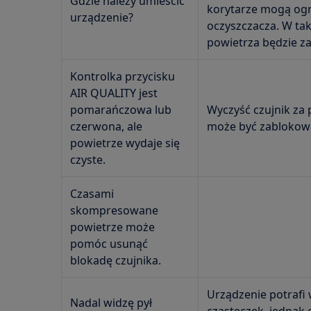
Gdzie należy umieścić
korytarze mogą ogr
urządzenie?
oczyszczacza. W ta
powietrza będzie za
Kontrolka przycisku
AIR QUALITY jest
pomarańczowa lub
Wyczyść czujnik za
czerwona, ale
może być zablokowa
powietrze wydaje się
czyste.
Czasami
skompresowane
powietrze może
pomóc usunąć
blokadę czujnika.
Urządzenie potrafi 
Nadal widzę pył