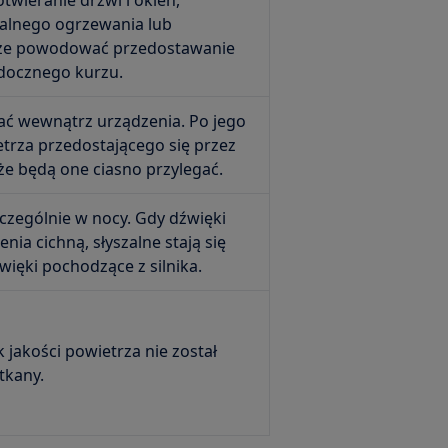
twieranie drzwi i okien,
alnego ogrzewania lub
może powodować przedostawanie
idocznego kurzu.
wać wewnątrz urządzenia. Po jego
etrza przedostającego się przez
że będą one ciasno przylegać.
zczególnie w nocy. Gdy dźwięki
nia cichną, słyszalne stają się
więki pochodzące z silnika.
 jakości powietrza nie został
tkany.