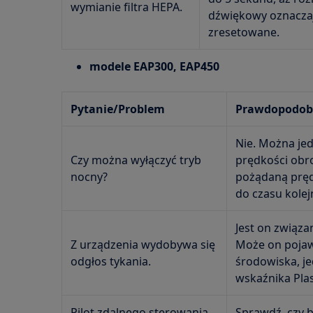
wymianie filtra HEPA.
dźwiękowy oznaczaj
zresetowane.
modele EAP300, EAP450
Pytanie/Problem
Prawdopodobn
Nie. Można je
Czy można wyłączyć tryb
prędkości obr
nocny?
pożądaną pręd
do czasu kolej
Jest on związ
Z urządzenia wydobywa się
Może on pojawi
odgłos tykania.
środowiska, je
wskaźnika Pla
Pilot zdalnego sterowania
Sprawdź, czy b