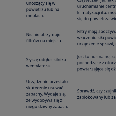
cząsteczek, jednak o
unoszący się w
uruchamianie centr
powietrzu lub na
klimatyzacji itp. 
meblach.
się do powietrza w
Filtry mają spoczy
Nic nie utrzymuje
włączeniu siła powi
filtrów na miejscu.
urządzenie sprawi, 
Jest to normalne, s
Słyszę odgłos silnika
pochodzące z otocze
wentylatora.
powtarzające się dź
Urządzenie przestało
skutecznie usuwać
Sprawdź, czy czujnik
zapachy. Wydaje się,
zablokowany lub za
że wydobywa się z
niego dziwny zapach.