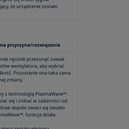
ący, że urządzenie zostało
a przyczyna/rozwiązanie
dnak ręcznie przesunąć suwak
otów wentylatora, aby wybrać
kość. Pozostanie ona taka sama
nej zmiany.
any z technologią PlasmaWave™.
ać się i znikać w zależności od
dnak dopóki świeci się światło
smaWave™, funkcja działa.
ateria została włożona