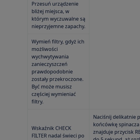
Przesuń urządzenie
bliżej miejsca, w
którym wyczuwalne są
nieprzyjemne zapachy.
Wymień filtry, gdyż ich
możliwości
wychwytywania
zanieczyszczeń
prawdopodobnie
zostały przekroczone.
Być może musisz
częściej wymieniać
filtry.
Naciśnij delikatnie 
końcówkę spinacza 
Wskaźnik CHECK
znajduje przycisk R
FILTER nadal świeci po
do 5 sekund, aż rozl