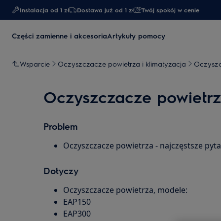
Instalacja od 1 zł
Dostawa już od 1 zł​
Twój spokój w cenie
Części zamienne i akcesoria
Artykuły pomocy
Wsparcie
Oczyszczacze powietrza i klimatyzacja
Oczyszc
Oczyszczacze powietrza
Problem
Oczyszczacze powietrza - najczęstsze pyta
Dotyczy
Oczyszczacze powietrza, modele:
EAP150
EAP300