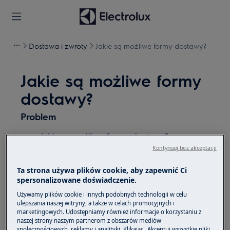
Dostawa i zwroty
Jakie są możliwe formy dostawy?
Jakie są możliwe formy
dostawy?
Problem
Jakie są możliwe formy dostawy?
Jak realizowane są dostawy?
Kontynuuj bez akceptacji
Jak zostanie dostarczone moje urządzenie?
Ta strona używa plików cookie, aby zapewnić Ci
Czy urządzenie zostanie podłączone?
spersonalizowane doświadczenie.
Co mam zrobić ze starym urządzeniem?
Używamy plików cookie i innych podobnych technologii w celu
ulepszania naszej witryny, a także w celach promocyjnych i
Dotyczy
marketingowych. Udostępniamy również informacje o korzystaniu z
naszej strony naszym partnerom z obszarów mediów
społecznościowych, reklamy i analityki. Klikając „Akceptuj wszystkie pliki