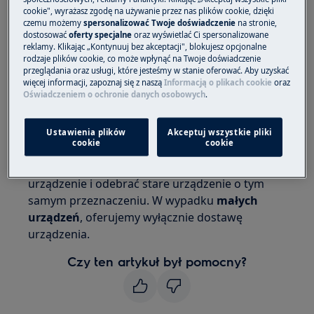
Zamówienia ze strony www.electrolux.pl
cookie", wyrażasz zgodę na używanie przez nas plików cookie, dzięki
Dotyczy urządzeń oraz akcesoriów ze
czemu możemy
spersonalizować Twoje doświadczenie
na stronie,
strony www.electrolux.pl
dostosować
oferty specjalne
oraz wyświetlać Ci spersonalizowane
reklamy. Klikając „Kontynuuj bez akceptacji", blokujesz opcjonalne
rodzaje plików cookie, co może wpłynąć na Twoje doświadczenie
Rozwiązanie
przeglądania oraz usługi, które jesteśmy w stanie oferować. Aby uzyskać
więcej informacji, zapoznaj się z naszą
Informacją o plikach cookie
oraz
Oświadczeniem o ochronie danych osobowych
.
Wszystkie nasze zamówienia dostarczamy
na
terenie całego kraju
kurierem za
pośrednictwem naszego partnera logistycznego
Ustawienia plików
Akceptuj wszystkie pliki
cookie
cookie
Zadbano. W wypadku
dużych urządzeń
możemy jest dodatkowo podłączyć nowe
urządzenie i odebrać stare urządzenie o tym
samym przeznaczeniu. W wypadku
małych
urządzeń
, oferujemy wyłącznie dostawę
urządzenia.
Czy ten artykuł był pomocny?