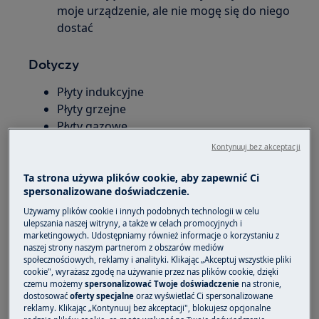
moje urządzenie, ale nie mogę się do niego
dostać
Dotyczy
Płyty indukcyjne
Płyty grzejne
Płyty gazowe
Kontynuuj bez akceptacji
Rozwiązanie
Ta strona używa plików cookie, aby zapewnić Ci
Jeśli Twoja płyta indukcyjna, elektryczna lub
spersonalizowane doświadczenie.
gazowa jest już zainstalowana, a etykieta z
Używamy plików cookie i innych podobnych technologii w celu
numerem PNC (kodem produktu)
znajduje się
ulepszania naszej witryny, a także w celach promocyjnych i
marketingowych. Udostępniamy również informacje o korzystaniu z
pod nią, dostęp do niej może być trudny bez
naszej strony naszym partnerom z obszarów mediów
demontażu urządzenia. Istnieje jednak kilka
społecznościowych, reklamy i analityki. Klikając „Akceptuj wszystkie pliki
cookie", wyrażasz zgodę na używanie przez nas plików cookie, dzięki
alternatywnych sposobów uzyskania numeru
czemu możemy
spersonalizować Twoje doświadczenie
na stronie,
PNC:
dostosować
oferty specjalne
oraz wyświetlać Ci spersonalizowane
reklamy. Klikając „Kontynuuj bez akceptacji", blokujesz opcjonalne