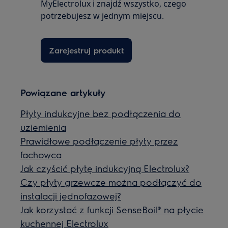
MyElectrolux i znajdź wszystko, czego
potrzebujesz w jednym miejscu.
Zarejestruj produkt
Powiązane artykuły
Płyty indukcyjne bez podłączenia do
uziemienia
Prawidłowe podłączenie płyty przez
fachowca
Jak czyścić płytę indukcyjną Electrolux?
Czy płyty grzewcze można podłączyć do
instalacji jednofazowej?
Jak korzystać z funkcji SenseBoil® na płycie
kuchennej Electrolux