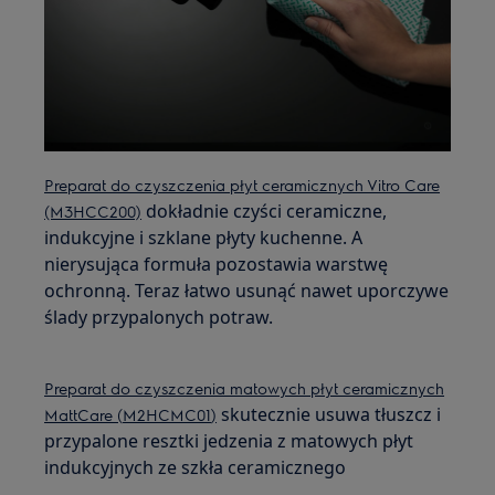
Preparat do czyszczenia płyt ceramicznych Vitro Care
dokładnie czyści ceramiczne,
(M3HCC200)
indukcyjne i szklane płyty kuchenne. A
nierysująca formuła pozostawia warstwę
ochronną. Teraz łatwo usunąć nawet uporczywe
ślady przypalonych potraw.
Preparat do czyszczenia matowych płyt ceramicznych
skutecznie usuwa tłuszcz i
MattCare (
M2HCMC01
)
przypalone resztki jedzenia z matowych płyt
indukcyjnych ze szkła ceramicznego