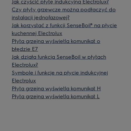
Jak czyścić płytę indukcyjną Electrolux?
Czy płyty grzewcze można podłączyć do
instalacji jednofazowej?
Jak korzystać z funkcji SenseBoil® na płycie
kuchennej Electrolux
Płyta grzejna wyświetla komunikat o
błędzie E7
Jak działa funkcja SenseBoil w płytach
Electrolux?
Symbole i funkcje na płycie indukcyjnej
Electrolux
Płyta grzejna wyświetla komunikat H
Płyta grzejna wyświetla komunikat L