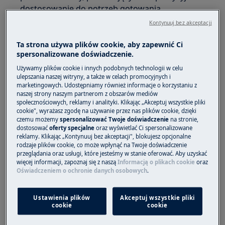
dostosowanie do potrzeb gotowania.
Wykorzystanie niższych ustawień mocy do
Kontynuuj bez akceptacji
podtrzymywania ciepła, roztapiania czy wolnego
gotowania pozwala znacznie zmniejszyć zużycie
Ta strona używa plików cookie, aby zapewnić Ci
spersonalizowane doświadczenie.
energii. Z kolei dla intensywniejszych metod
przygotowania posiłków, takich jak smażenie,
Używamy plików cookie i innych podobnych technologii w celu
ulepszania naszej witryny, a także w celach promocyjnych i
wybieraj umiarkowane ustawienia mocy,
marketingowych. Udostępniamy również informacje o korzystaniu z
unikając nadmiernego zużycia energii na
naszej strony naszym partnerom z obszarów mediów
społecznościowych, reklamy i analityki. Klikając „Akceptuj wszystkie pliki
najwyższych poziomach, o ile nie jest to
cookie", wyrażasz zgodę na używanie przez nas plików cookie, dzięki
absolutnie konieczne.
czemu możemy
spersonalizować Twoje doświadczenie
na stronie,
dostosować
oferty specjalne
oraz wyświetlać Ci spersonalizowane
Dokładne informacje na temat sugerowanych
reklamy. Klikając „Kontynuuj bez akceptacji", blokujesz opcjonalne
rodzaje plików cookie, co może wpłynąć na Twoje doświadczenie
ustawień zastosowania poboru mocy dla
przeglądania oraz usługi, które jesteśmy w stanie oferować. Aby uzyskać
poszczególnych pól i stref grzewczych
więcej informacji, zapoznaj się z naszą
Informacją o plikach cookie
oraz
Oświadczeniem o ochronie danych osobowych
.
znajdziesz w artykule: “
Jak optymalnie wykorzystać
”.
moc grzania w płytach indukcyjnych?
Ustawienia plików
Akceptuj wszystkie pliki
Dodatkowo zachęcamy do zapoznania się z
cookie
cookie
informacjami na temat poboru mocy przez płyty