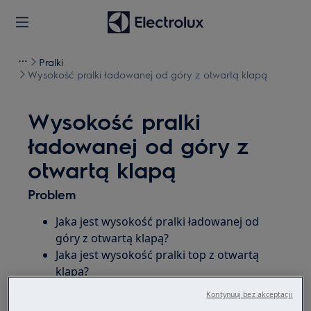
Pralki
Wysokość pralki ładowanej od góry z otwartą klapą
Wysokość pralki
ładowanej od góry z
otwartą klapą
Problem
Jaka jest wysokość pralki ładowanej od
góry z otwartą klapą?
Jaka jest wysokość pralki top z otwartą
klapą?
Jaka jest maksymalna wysokość pralki
Kontynuuj bez akceptacji
ładowanej od góry?