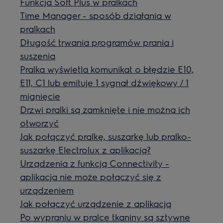
Funkcja Soft Plus w pralkach
Time Manager - sposób działania w
pralkach
Długość trwania programów prania i
suszenia
Pralka wyświetla komunikat o błędzie E10,
E11, C1 lub emituje 1 sygnał dźwiękowy / 1
mignięcie
Drzwi pralki są zamknięte i nie można ich
otworzyć
Jak połączyć pralkę, suszarkę lub pralko-
suszarkę Electrolux z aplikacją?
Urządzenia z funkcją Connectivity -
aplikacja nie może połączyć się z
urządzeniem
Jak połączyć urządzenie z aplikacją
Po wypraniu w pralce tkaniny są sztywne