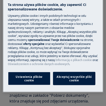
Ta strona używa plików cookie, aby zapewnić Ci
spersonalizowane doświadczenie.
Dotyczy
Używamy plików cookie i innych podobnych technologii w celu
Pralki ładowane od góry
ulepszania naszej witryny, a także w celach promocyjnych i
marketingowych. Udostępniamy również informacje o korzystaniu z
naszej strony naszym partnerom z obszarów mediów
Rozwiązanie
społecznościowych, reklamy i analityki. Klikając „Akceptuj wszystkie pliki
cookie", wyrażasz zgodę na używanie przez nas plików cookie, dzięki
Wysokość konkretnego modelu pralki
czemu możemy
spersonalizować Twoje doświadczenie
na stronie,
dostosować
oferty specjalne
oraz wyświetlać Ci spersonalizowane
ładowanej od góry wskazana jest na
reklamy. Klikając „Kontynuuj bez akceptacji", blokujesz opcjonalne
schemacie instalacji dostępnym w karcie
rodzaje plików cookie, co może wpłynąć na Twoje doświadczenie
przeglądania oraz usługi, które jesteśmy w stanie oferować. Aby uzyskać
urządzenia na naszej stronie. Informacje na
więcej informacji, zapoznaj się z naszą
Informacją o plikach cookie
oraz
temat urządzenia znajdziesz również w
Oświadczeniem o ochronie danych osobowych
.
instrukcji obsługi.
Ustawienia plików
Akceptuj wszystkie pliki
W celu odnalezienia schematu wyszukaj
cookie
cookie
interesujące Cię urządzenie i otwórz jego
stronę. Standardowy schemat instalacji
znajdziesz w zakładce "Pobierz dokumenty",
która znajduje się pod zdjęciami urządzenia.