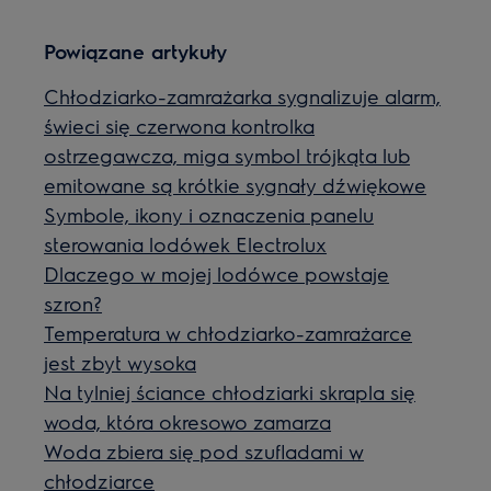
Powiązane artykuły
Chłodziarko-zamrażarka sygnalizuje alarm,
świeci się czerwona kontrolka
ostrzegawcza, miga symbol trójkąta lub
emitowane są krótkie sygnały dźwiękowe
Symbole, ikony i oznaczenia panelu
sterowania lodówek Electrolux
Dlaczego w mojej lodówce powstaje
szron?
Temperatura w chłodziarko-zamrażarce
jest zbyt wysoka
Na tylniej ściance chłodziarki skrapla się
woda, która okresowo zamarza
Woda zbiera się pod szufladami w
chłodziarce