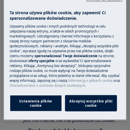
Dotyczy
Chłodziarko-zamrażarki
Ta strona używa plików cookie, aby zapewnić Ci
spersonalizowane doświadczenie.
Chłodziarki
Używamy plików cookie i innych podobnych technologii w celu
ulepszania naszej witryny, a także w celach promocyjnych i
Rozwiązanie
marketingowych. Udostępniamy również informacje o korzystaniu z
naszej strony naszym partnerom z obszarów mediów
Twoje urządzenie chłodnicze działa
społecznościowych, reklamy i analityki. Klikając „Akceptuj wszystkie pliki
cookie", wyrażasz zgodę na używanie przez nas plików cookie, dzięki
prawidłowo:
czemu możemy
spersonalizować Twoje doświadczenie
na stronie,
dostosować
oferty specjalne
oraz wyświetlać Ci spersonalizowane
Mocne nagrzewanie się tylnej ścianki lub
reklamy. Klikając „Kontynuuj bez akceptacji", blokujesz opcjonalne
bocznych ścianek w pobliżu kanału
rodzaje plików cookie, co może wpłynąć na Twoje doświadczenie
przeglądania oraz usługi, które jesteśmy w stanie oferować. Aby uzyskać
odpływowego jest normalnym zjawiskiem.
więcej informacji, zapoznaj się z naszą
Informacją o plikach cookie
oraz
Jest to związane z obecnością w tym
Oświadczeniem o ochronie danych osobowych
.
miejscu grzałki systemu automatycznego
odszraniania.
Ustawienia plików
Akceptuj wszystkie pliki
Jeżeli nie ma widocznych śladów
cookie
cookie
przypalenia, a temperatura w chłodziarce
jest normalna, nie ma powodów do obaw.