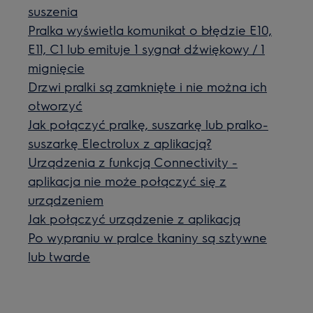
suszenia
Pralka wyświetla komunikat o błędzie E10,
E11, C1 lub emituje 1 sygnał dźwiękowy / 1
mignięcie
Drzwi pralki są zamknięte i nie można ich
otworzyć
Jak połączyć pralkę, suszarkę lub pralko-
suszarkę Electrolux z aplikacją?
Urządzenia z funkcją Connectivity -
aplikacja nie może połączyć się z
urządzeniem
Jak połączyć urządzenie z aplikacją
Po wypraniu w pralce tkaniny są sztywne
lub twarde