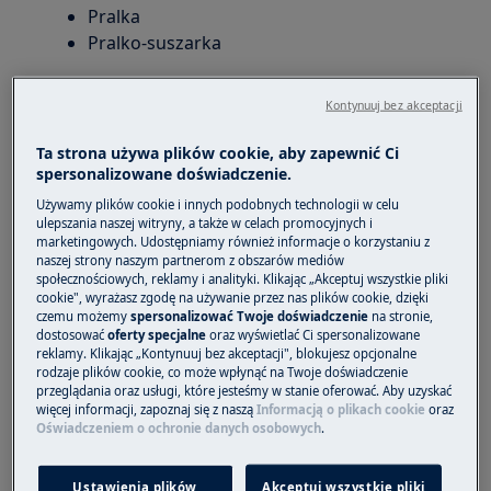
Pralka
Pralko-suszarka
Rozwiązanie
Kontynuuj bez akceptacji
Kody błędu E50, E59, C9 lub F9 w pralkach oraz
Ta strona używa plików cookie, aby zapewnić Ci
pralko-suszarkach Electrolux często są
spersonalizowane doświadczenie.
wynikiem przeładowania bębna i wymagają
Używamy plików cookie i innych podobnych technologii w celu
uwagi użytkownika.
ulepszania naszej witryny, a także w celach promocyjnych i
marketingowych. Udostępniamy również informacje o korzystaniu z
naszej strony naszym partnerom z obszarów mediów
Sprawdź, czy bęben pralki nie jest
społecznościowych, reklamy i analityki. Klikając „Akceptuj wszystkie pliki
przeładowany. Nadmiar prania może prowadzić
cookie", wyrażasz zgodę na używanie przez nas plików cookie, dzięki
do błędu E59. Upewnij się, że ilość ubrań jest
czemu możemy
spersonalizować Twoje doświadczenie
na stronie,
dostosować
oferty specjalne
oraz wyświetlać Ci spersonalizowane
zgodna z wytycznymi dotyczącymi
reklamy. Klikając „Kontynuuj bez akceptacji", blokujesz opcjonalne
maksymalnego obciążenia pralki. Dokładne
rodzaje plików cookie, co może wpłynąć na Twoje doświadczenie
przeglądania oraz usługi, które jesteśmy w stanie oferować. Aby uzyskać
informacje na temat maksymalnego załadunku
więcej informacji, zapoznaj się z naszą
Informacją o plikach cookie
oraz
znajdziesz w specyfikacji urządzenia oraz w
Oświadczeniem o ochronie danych osobowych
.
.
instrukcji obsługi
Ustawienia plików
Akceptuj wszystkie pliki
Problem nadal występuje? Umów naprawę