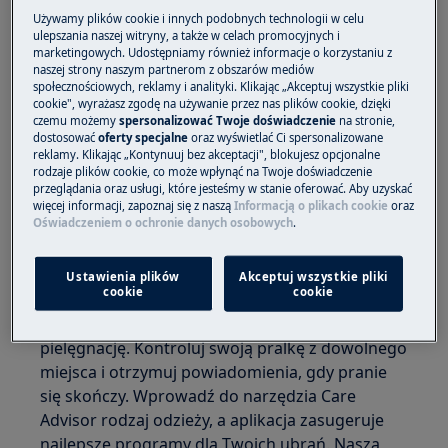
Używamy plików cookie i innych podobnych technologii w celu
ulepszania naszej witryny, a także w celach promocyjnych i
marketingowych. Udostępniamy również informacje o korzystaniu z
naszej strony naszym partnerom z obszarów mediów
społecznościowych, reklamy i analityki. Klikając „Akceptuj wszystkie pliki
cookie", wyrażasz zgodę na używanie przez nas plików cookie, dzięki
czemu możemy
spersonalizować Twoje doświadczenie
na stronie,
dostosować
oferty specjalne
oraz wyświetlać Ci spersonalizowane
reklamy. Klikając „Kontynuuj bez akceptacji", blokujesz opcjonalne
rodzaje plików cookie, co może wpłynąć na Twoje doświadczenie
przeglądania oraz usługi, które jesteśmy w stanie oferować. Aby uzyskać
więcej informacji, zapoznaj się z naszą
Informacją o plikach cookie
oraz
Oświadczeniem o ochronie danych osobowych
.
Wypróbuj możliwość ustawienia prania poprzez
połączenie się z urządzeniem za pomocą
aplikacji My Electrolux Care. Po prostu podłącz
Ustawienia plików
Akceptuj wszystkie pliki
cookie
cookie
swoją aplikację do urządzenia, aby uzyskać
inteligentny i szybki sposób na bezproblemową
pielęgnację. Kontroluj swoją pralkę z dowolnego
miejsca i otrzymuj powiadomienia, gdy pranie
się skończy. Wprowadź do narzędzia Care
Advisor rodzaj odzieży, a aplikacja zasugeruje
najlepsze programy dla Twoich ubrań. Nasza