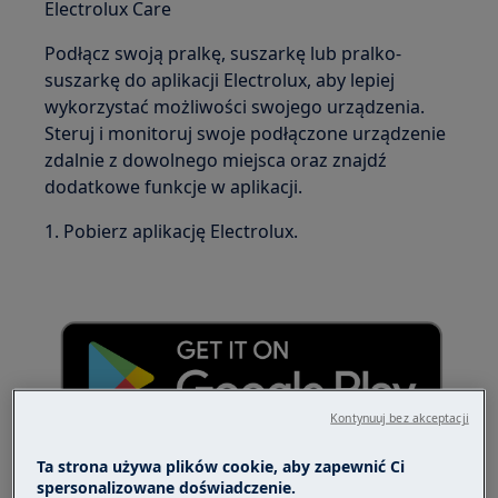
Electrolux Care
Podłącz swoją pralkę, suszarkę lub pralko-
suszarkę do aplikacji Electrolux, aby lepiej
wykorzystać możliwości swojego urządzenia.
Steruj i monitoruj swoje podłączone urządzenie
zdalnie z dowolnego miejsca oraz znajdź
dodatkowe funkcje w aplikacji.
1. Pobierz aplikację Electrolux.
Kontynuuj bez akceptacji
Ta strona używa plików cookie, aby zapewnić Ci
spersonalizowane doświadczenie.