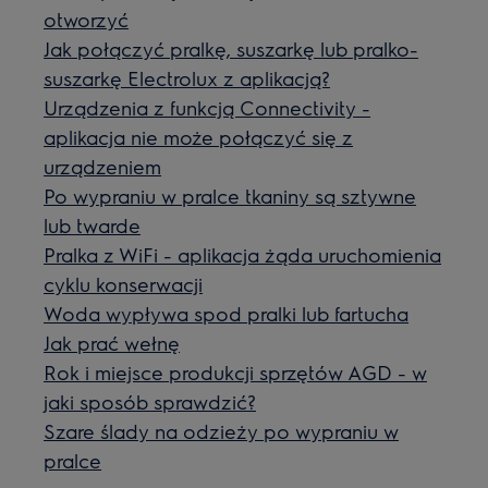
otworzyć
Jak połączyć pralkę, suszarkę lub pralko-
suszarkę Electrolux z aplikacją?
Urządzenia z funkcją Connectivity -
aplikacja nie może połączyć się z
urządzeniem
Po wypraniu w pralce tkaniny są sztywne
lub twarde
Pralka z WiFi - aplikacja żąda uruchomienia
cyklu konserwacji
Woda wypływa spod pralki lub fartucha
Jak prać wełnę
Rok i miejsce produkcji sprzętów AGD - w
jaki sposób sprawdzić?
Szare ślady na odzieży po wypraniu w
pralce