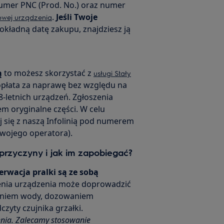
numer PNC (Prod. No.) oraz numer
.
Jeśli Twoje
owej urządzenia
dokładną datę zakupu, znajdziesz ją
ą
to możesz skorzystać z
usługi Stały
 opłata za naprawę bez względu na
8-letnich urządzeń. Zgłoszenia
m oryginalne części. W celu
 się z naszą Infolinią pod numerem
Twojego operatora).
 przyczyny i jak im zapobiegać?
erwacja pralki są ze sobą
enia urządzenia może doprowadzić
aniem wody, dozowaniem
zyty czujnika grzałki.
enia. Zalecamy stosowanie