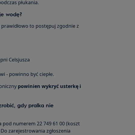
 podczas płukania.
eje wodę?
ła prawidłowo to postępuj zgodnie z
pni Celsjusza
wi - powinno być ciepłe.
roniczny
powinien wykryć usterkę i
robić, gdy pralka nie
ta pod numerem 22 749 61 00 (koszt
 Do zarejestrowania zgłoszenia