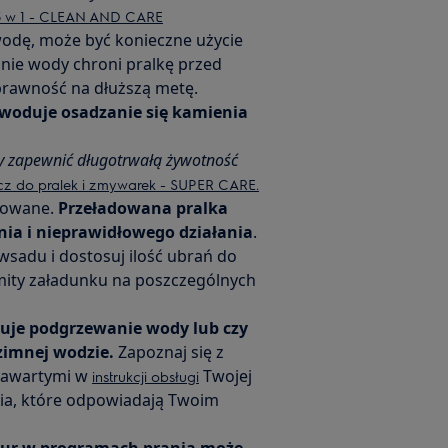
i 3 w 1 - CLEAN AND CARE
wodę, może być konieczne użycie
nie wody chroni pralkę przed
sprawność na dłuższą metę.
woduje osadzanie się kamienia
y zapewnić długotrwałą żywotność
z do pralek i zmywarek - SUPER CARE.
adowane.
Przeładowana pralka
ia i nieprawidłowego działania
.
adu i dostosuj ilość ubrań do
ity załadunku na poszczególnych
uje podgrzewanie wody lub czy
zimnej wodzie.
Zapoznaj się z
zawartymi w
Twojej
instrukcji obsługi
enia, które odpowiadają Twoim