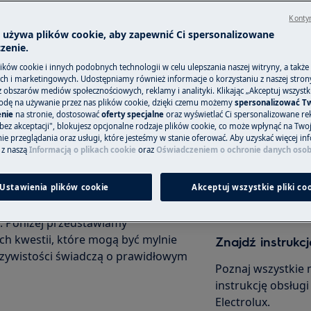
Kontyn
a używa plików cookie, aby zapewnić Ci spersonalizowane
zenie.
Zamów wizytę s
ków cookie i innych podobnych technologii w celu ulepszania naszej witryny, a także
h i marketingowych. Udostępniamy również informacje o korzystaniu z naszej stro
mentem codziennego życia,
Niezależnie od teg
obszarów mediów społecznościowych, reklamy i analityki. Klikając „Akceptuj wszystkie
ednym z częstych problemów, z
odę na używanie przez nas plików cookie, dzięki czemu możemy
spersonalizować T
objęte gwarancją,
nie
na stronie, dostosować
oferty specjalne
oraz wyświetlać Ci spersonalizowane rek
b niedziałające nagrzewanie wody.
odpowiedni sposó
bez akceptacji", blokujesz opcjonalne rodzaje plików cookie, co może wpłynąć na Two
dla skutecznego usuwania plam i
e przeglądania oraz usługi, które jesteśmy w stanie oferować. Aby uzyskać więcej inf
 z naszą
Informacją o plikach cookie
oraz
Oświadczeniem o ochronie danych oso
Zarezerwuj wiz
Ustawienia plików cookie
Akceptuj wszystkie pliki co
awansowane systemy monitorujące,
a. Poniżej przedstawiamy
ch kwestii, które mogą być mylnie
Znajdź instrukcj
czywistości świadczą o prawidłowym
Poznaj wszystkie 
instrukcję obsług
Electrolux.