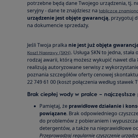
potrzebne będą dane Twojego urządzenia, tj. 
seryjny - dane te znajdziesz na
tabliczce znamion
urządzenie jest objęte gwarancją
, przygotuj 
na dokumencie sprzedaży.
Jeśli Twoja pralka
nie jest już objęta gwarancj
. Usługa SKN to jedna, stała
Koszt Naprawy (SKN)
rodzaj awarii, którą możesz wykupić nawet dla 
realizują autoryzowane serwisy z wykorzystanie
poznania szczegółów oferty cenowej skontaktuj
22 749 61 00 (koszt połączenia według stawek 
Brak ciepłej wody w pralce – najczęstsze
Pamiętaj, że
prawidłowe działanie i kons
powiązane
. Brak odpowiedniego czyszcz
do problemów z pobieraniem i wypuszcz
detergentów, a także na nieprawidłowe odc
Przeprowadzaj regularnie czyszczenie urządz