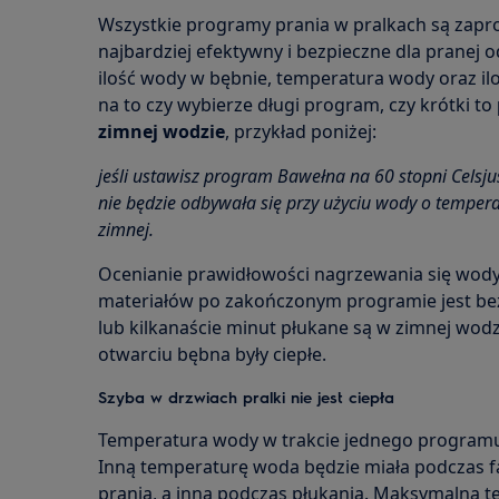
Wszystkie programy prania w pralkach są zapr
najbardziej efektywny i bezpieczne dla pranej od
ilość wody w bębnie, temperatura wody oraz il
na to czy wybierze długi program, czy krótki to
zimnej wodzie
, przykład poniżej:
jeśli ustawisz program Bawełna na 60 stopni Celsju
nie będzie odbywała się przy użyciu wody o tempera
zimnej.
Ocenianie prawidłowości nagrzewania się wod
materiałów po zakończonym programie jest bez
lub kilkanaście minut płukane są w zimnej wodz
otwarciu bębna były ciepłe.
Szyba w drzwiach pralki nie jest ciepła
Temperatura wody w trakcie jednego programu z
Inną temperaturę woda będzie miała podczas f
prania, a inna podczas płukania. Maksymalna tem