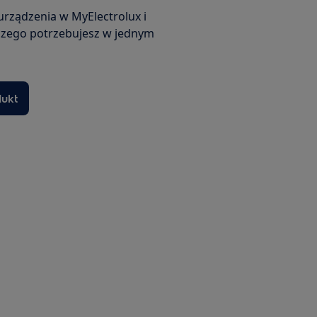
urządzenia w MyElectrolux i
czego potrzebujesz w jednym
dukt