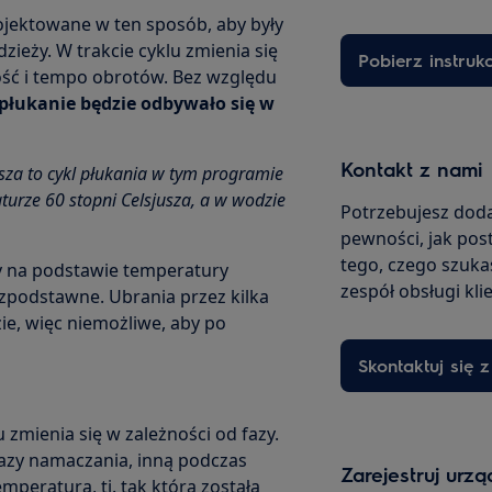
ojektowane w ten sposób, aby były
zieży. W trakcie cyklu zmienia się
Pobierz instruk
ość i tempo obrotów. Bez względu
płukanie będzie odbywało się w
Kontakt z nami
sza to cykl płukania w tym programie
turze 60 stopni Celsjusza, a w wodzie
Potrzebujesz doda
pewności, jak pos
tego, czego szukas
y na podstawie temperatury
zespół obsługi kli
podstawne. Ubrania przez kilka
ie, więc niemożliwe, aby po
Skontaktuj się 
mienia się w zależności od fazy.
azy namaczania, inną podczas
Zarejestruj urz
peratura, tj. tak która została