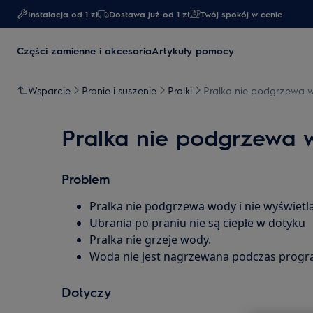
Instalacja od 1 zł
Dostawa już od 1 zł​
Twój spokój w cenie
Części zamienne i akcesoria
Artykuły pomocy
Wsparcie
Pranie i suszenie
Pralki
Pralka nie podgrzewa w
Pralka nie podgrzewa w
Problem
Pralka nie podgrzewa wody i nie wyświetl
Ubrania po praniu nie są ciepłe w dotyku
Pralka nie grzeje wody.
Woda nie jest nagrzewana podczas progr
Dotyczy