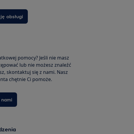
cję obsługi
tkowej pomocy? Jeśli nie masz
tępować lub nie możesz znaleźć
z, skontaktuj się z nami. Nasz
enta chętnie Ci pomoże.
z nami
ądzenia