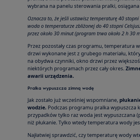
wybrana na panelu sterowania pralki, osiągana 
Oznacza to, że jeśli ustawisz temperaturę 40 stopn
woda o temperaturze zbliżonej do 40 stopni Celsjus
przez około 30 minut (program trwa około 2 h 30 m
Przez pozostały czas programu, temperatura w
drzwi wykonane jest z grubego materiału, któr
na obydwa czynniki, okno drzwi przez większoś
niektórych programach przez cały okres.
Zimne
awarii urządzenia.
Pralka wypuszcza zimną wodę
Jak zostało już wcześniej wspomniane,
płukani
wodzie.
Podczas programu pralka wypuszcza kil
przypadków tylko raz woda jest wypuszczana (
niż płukanie. Tylko wtedy temperatura wody jes
Najłatwiej sprawdzić, czy temperaturę wody wt