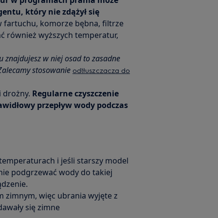
tur w programach prania może
ntu, który nie zdążył się
w fartuchu, komorze bębna, filtrze
ć również wyższych temperatur,
iu znajdujesz w niej osad to zasadne
. Zalecamy stosowanie
odtłuszczacza do
 i drożny.
Regularne czyszczenie
prawidłowy przepływ wody podczas
emperaturach i jeśli starszy model
nie podgrzewać wody do takiej
ądzenie.
em zimnym, więc ubrania wyjęte z
awały się zimne