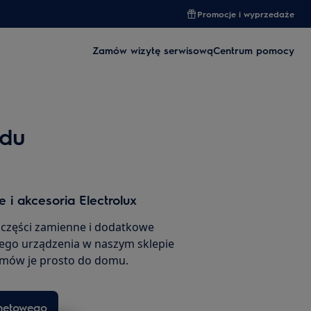
Promocje i wyprzedaże
Zamów wizytę serwisową
Centrum pomocy
ędu
 i akcesoria Electrolux
 części zamienne i dodatkowe
ego urządzenia w naszym sklepie
amów je prosto do domu.
rnetowego