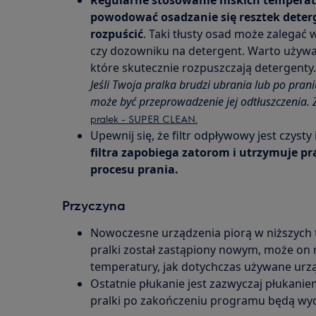
Regularne stosowanie niskich tempera
powodować osadzanie się resztek deterge
rozpuścić
. Taki tłusty osad może zalegać 
czy dozowniku na detergent. Warto używa
które skutecznie rozpuszczają detergenty.
Jeśli Twoja pralka brudzi ubrania lub po pran
może być przeprowadzenie jej odtłuszczenia
pralek - SUPER CLEAN.
Upewnij się, że filtr odpływowy jest czysty
filtra zapobiega zatorom i utrzymuje 
procesu prania.
Przyczyna
Nowoczesne urządzenia piorą w niższych t
pralki został zastąpiony nowym, może on 
temperatury, jak dotychczas używane urz
Ostatnie płukanie jest zazwyczaj płukani
pralki po zakończeniu programu będą wyd