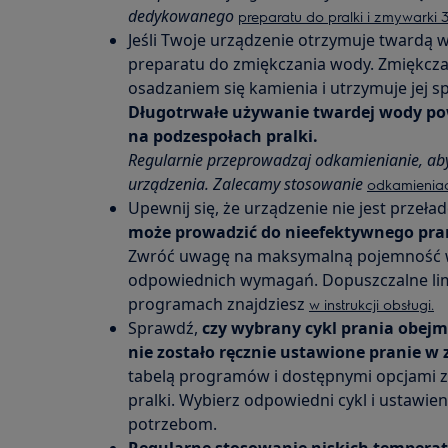
dedykowanego
preparatu do pralki i zmywark
Jeśli Twoje urządzenie otrzymuje twardą 
preparatu do zmiękczania wody. Zmiękcza
osadzaniem się kamienia i utrzymuje jej 
Długotrwałe używanie twardej wody po
na podzespołach pralki.
Regularnie przeprowadzaj odkamienianie, ab
urządzenia. Zalecamy stosowanie
odkamieniac
Upewnij się, że urządzenie nie jest przeł
może prowadzić do nieefektywnego pran
Zwróć uwagę na maksymalną pojemność ws
odpowiednich wymagań. Dopuszczalne lim
programach znajdziesz
w instrukcji obsługi.
Sprawdź,
czy wybrany cykl prania obejm
nie zostało ręcznie ustawione pranie w 
tabelą programów i dostępnymi opcjami 
pralki. Wybierz odpowiedni cykl i ustawi
potrzebom.