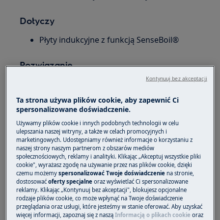
Dotyczy
Płyty indukcyjne z funkcją SenseBoil®
Rozwiązanie
Kontynuuj bez akceptacji
Jeśli
została dopiero
płyta indukcyjna
zainstalowana i wyświetla ciągły błąd „F” -
Ta strona używa plików cookie, aby zapewnić Ci
skontaktuj się z instalatorem urządzenia,
spersonalizowane doświadczenie.
możliwa nieprawidłowa instalacja.
Używamy plików cookie i innych podobnych technologii w celu
ulepszania naszej witryny, a także w celach promocyjnych i
Jeśli płyta indukcyjna wyświetla kod "F" po
marketingowych. Udostępniamy również informacje o korzystaniu z
naszej strony naszym partnerom z obszarów mediów
jakimś czasie od prawidłowej instalacji, zapoznaj
społecznościowych, reklamy i analityki. Klikając „Akceptuj wszystkie pliki
się z poniższymi wskazówkami, aby rozwiązać
cookie", wyrażasz zgodę na używanie przez nas plików cookie, dzięki
problem
czemu możemy
spersonalizować Twoje doświadczenie
na stronie,
dostosować
oferty specjalne
oraz wyświetlać Ci spersonalizowane
reklamy. Klikając „Kontynuuj bez akceptacji", blokujesz opcjonalne
1. Upewnić się, czy powierzchnia płyty
rodzaje plików cookie, co może wpłynąć na Twoje doświadczenie
grzejnej jest sucha
przeglądania oraz usługi, które jesteśmy w stanie oferować. Aby uzyskać
więcej informacji, zapoznaj się z naszą
Informacją o plikach cookie
oraz