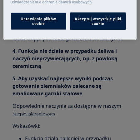
Oświadczeniem o ochronie danych osobowych
.
2. Nie włączać żadnych pól grzejnych z
ustawionymi pustymi naczyniami
Ustawienia plików
Akceptuj wszystkie pliki
3. Sprawdzić, czy wybrany garnek nadaje się
cookie
cookie
do stosowania z funkcją SenseBoil®,
obserwując pierwsze gotowanie w naczyniu
4. Funkcja nie działa w przypadku żeliwa i
naczyń nieprzywierających, np. z powłoką
ceramiczną
5. Aby uzyskać najlepsze wyniki podczas
gotowania ziemniaków zalecane są
emaliowane garnki stalowe
Odpowiednie naczynia są dostępne w naszym
.
sklepie internetowym
Wskazówki:
Funkcja działa najlepiej w przypadku