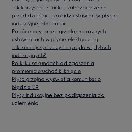
Jak korzystać z funkcji zabezpieczenie
przed dziećmi i blokady ustawień w płycie
indukcyjnej Electrolux
Pobór mocy przez grzałkę na różnych
ustawieniach w płycie elektrycznej
Jak zmniejszyć zużycie prądu w płytach
indukcyjnych?
Po kilku sekundach od zgaszenia
płomienia słuchać kliknięcie
Płyta grzejna wyświetla komunikat o
błędzie E9
Płyty indukcyjne bez podłączenia do
uziemienia