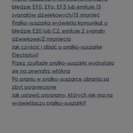
błędzie EF0, EFo, EF3 lub emituje 15
sygnałów dźwiękowych/15 mignięć
Pralko-suszarka wyświetla komunikat o
błędzie E20 lub C2, emituje 2 sygnały
dźwiękowe/2 mignięcia
Jak czyścić i dbać o pralko-suszarkę
Electrolux?
Przez szufladę pralko-suszarki wydostają
się na zewnątrz włókna
Po praniu w pralko-suszarce ubrania są
zbyt pogniecione
Jak ustawić programy, których nie ma na
wyświetlaczu pralko-suszarki?