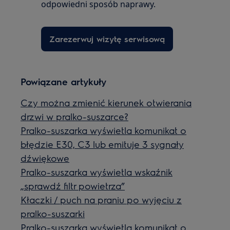
odpowiedni sposób naprawy.
Zarezerwuj wizytę serwisową
Powiązane artykuły
Czy można zmienić kierunek otwierania
drzwi w pralko-suszarce?
Pralko-suszarka wyświetla komunikat o
błędzie E30, C3 lub emituje 3 sygnały
dźwiękowe
Pralko-suszarka wyświetla wskaźnik
„sprawdź filtr powietrza”
Kłaczki / puch na praniu po wyjęciu z
pralko-suszarki
Pralko-suszarka wyświetla komunikat o