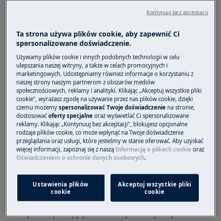
Brud/pozostałości w szufladzie dozownika
Kontynuuj bez akceptacji
Rozwiązanie
Ta strona używa plików cookie, aby zapewnić Ci
spersonalizowane doświadczenie.
Postępuj zgodnie ze wskazówkami
zawartymi w instrukcji obsługi, aby
Używamy plików cookie i innych podobnych technologii w celu
ulepszania naszej witryny, a także w celach promocyjnych i
uniknąć przepełniania przegródki.
marketingowych. Udostępniamy również informacje o korzystaniu z
Delikatnie zamknij szufladę na detergenty
naszej strony naszym partnerom z obszarów mediów
społecznościowych, reklamy i analityki. Klikając „Akceptuj wszystkie pliki
przed uruchomieniem cyklu prania.
cookie", wyrażasz zgodę na używanie przez nas plików cookie, dzięki
Oczyść szufladę na detergenty zgodnie ze
czemu możemy
spersonalizować Twoje doświadczenie
na stronie,
wskazówkami zawartymi w instrukcji
dostosować
oferty specjalne
oraz wyświetlać Ci spersonalizowane
reklamy. Klikając „Kontynuuj bez akceptacji", blokujesz opcjonalne
obsługi.
rodzaje plików cookie, co może wpłynąć na Twoje doświadczenie
przeglądania oraz usługi, które jesteśmy w stanie oferować. Aby uzyskać
Płyn zmiękczający do tkanin jest zasysany z
więcej informacji, zapoznaj się z naszą
Informacją o plikach cookie
oraz
szuflady na detergenty do bębna. Służące do
Oświadczeniem o ochronie danych osobowych
.
tego kanały mogą być zatkane. Aby odetkać
kanały, przepłukaj je letnią wodą i oczyścić
Ustawienia plików
Akceptuj wszystkie pliki
cookie
cookie
szczotką.
Płyn zmiękczający do tkanin jest zasysany z