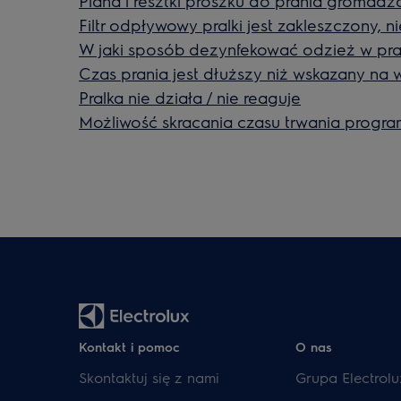
Piana i resztki proszku do prania gromadzą
Filtr odpływowy pralki jest zakleszczony, 
W jaki sposób dezynfekować odzież w pra
Czas prania jest dłuższy niż wskazany na 
Pralka nie działa / nie reaguje
Możliwość skracania czasu trwania progr
Kontakt i pomoc
O nas
Skontaktuj się z nami
Grupa Electrolu