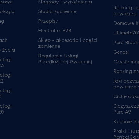
ansowe
Nagrody i wyróżnienia
Ranking o
ologia
Studia kuchenne
powietrza
ng
Przepisy
Domowe hi
Electrolux B2B
Ultimate70
ach
Sklep - akcesoria i części
Pure Black
zamienne
o życia
Genesi
Regulamin Usługi
ategii
Przedłużonej Gwarancj
Czyste mo
23
Ranking z
ategii
22
Jaki oczys
powietrza
ategii
1
Ciche odk
ategii
Oczyszcza
20
Pure A9
Kuchnie S
Pralki i sus
PerfectCar