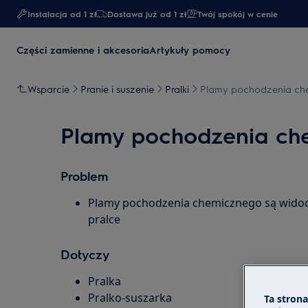
Instalacja od 1 zł
Dostawa już od 1 zł​
Twój spokój w cenie
Części zamienne i akcesoria
Artykuły pomocy
Wsparcie
Pranie i suszenie
Pralki
Plamy pochodzenia che
Plamy pochodzenia che
Problem
Plamy pochodzenia chemicznego są widoc
pralce
Dotyczy
Pralka
Pralko-suszarka
Ta stron