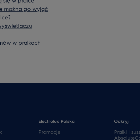
 się w pralce
nie można go wyjąć
lce?
wyświetlaczu
amów w pralkach
Electrolux Polska
Odkryj
x
Promocje
Pralki i sus
AbsoluteC