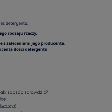
ez detergentu.
ego rodzaju rzeczy.
ie z zaleceniami jego producenta.
centa ilości detergentu
jaki sposób sprawdzić?
lce
otworzyć