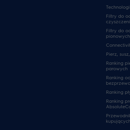
Technolog
Filtry do 
czyszczeni
Filtry do 
pionowych
Connectivi
Pierz, susz
Ranking pi
parowych
Ranking o
bezprzew
Ranking pł
Ranking pra
AbsoluteC
Przewodnik
kupującyc