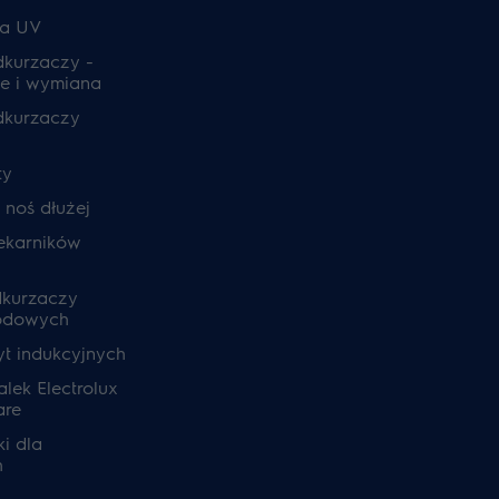
ia UV
odkurzaczy -
e i wymiana
odkurzaczy
ty
, noś dłużej
ekarników
dkurzaczy
odowych
yt indukcyjnych
lek Electrolux
are
i dla
h