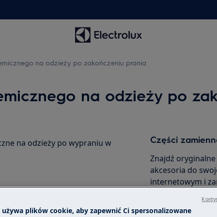
micznego na odzieży po zakończeniu prania
micznego na odzieży po zak
Części zamienne
zne na odzieży po wypraniu w
Znajdź oryginalne
akcesoria do swoj
internetowym i z
Kontyn
a używa plików cookie, aby zapewnić Ci spersonalizowane
Do sklepu inte