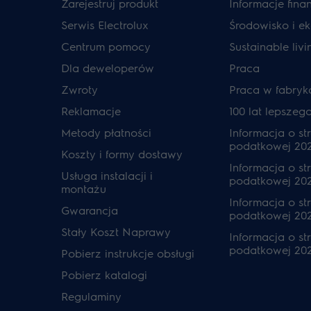
Zarejestruj produkt
Informacje fin
Serwis Electrolux
Środowisko i ek
Centrum pomocy
Sustainable livi
Dla deweloperów
Praca
Zwroty
Praca w fabryk
Reklamacje
100 lat lepszeg
Metody płatności
Informacja o str
podatkowej 20
Koszty i formy dostawy
Informacja o str
Usługa instalacji i
podatkowej 20
montażu
Informacja o str
Gwarancja
podatkowej 202
Stały Koszt Naprawy
Informacja o str
podatkowej 20
Pobierz instrukcje obsługi
Pobierz katalogi
Regulaminy