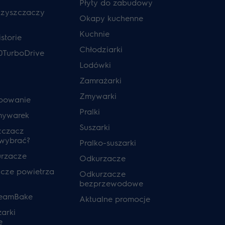
Płyty do zabudowy
czyszczaczy
Okapy kuchenne
Kuchnie
storie
Chłodziarki
0TurboDrive
Lodówki
Zamrażarki
Zmywarki
powanie
Pralki
mywarek
Suszarki
zczacz
 wybrać?
Pralko-suszarki
urzacze
Odkurzacze
cze powietrza
Odkurzacze
bezprzewodowe
teamBake
Aktualne promocje
zarki
e