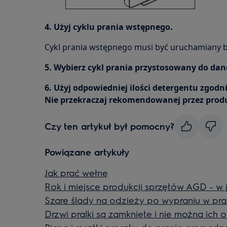
4. Użyj cyklu prania wstępnego.
Cykl prania wstępnego musi być uruchamiany b
5. Wybierz cykl prania przystosowany do dan
6. Użyj odpowiedniej ilości detergentu zgodn
Nie przekraczaj rekomendowanej przez produ
Czy ten artykuł był pomocny?
Powiązane artykuły
Jak prać wełnę
Rok i miejsce produkcji sprzętów AGD - w 
Szare ślady na odzieży po wypraniu w pra
Drzwi pralki są zamknięte i nie można ich 