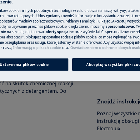
zenie.
ków cookie i innych podobnych technologii w celu ulepszania naszej witryny, a także
h i marketingowych. Udostępniamy również informacje o korzystaniu z naszej stro
obszarów mediów społecznościowych, reklamy i analityki. Klikając „Akceptuj wszystkie
cza może spowodować pojawienie
odę na używanie przez nas plików cookie, dzięki czemu możemy
spersonalizować T
Zamów wizytę s
nie
na stronie, dostosować
oferty specjalne
oraz wyświetlać Ci spersonalizowane rek
bez akceptacji", blokujesz opcjonalne rodzaje plików cookie, co może wpłynąć na Two
W celu zgłoszenia
e przeglądania oraz usługi, które jesteśmy w stanie oferować. Aby uzyskać więcej inf
puszczenia proszku w zimnej
 z naszą
Informacją o plikach cookie
oraz
Oświadczeniem o ochronie danych oso
do strony Serwis.
tyczności z poniższymi
Ustawienia plików cookie
Akceptuj wszystkie pliki co
Zarezerwuj wiz
ć na skutek chemicznej reakcji
tycznych z detergentem. Do
Znajdź instrukcj
Poznaj wszystkie 
instrukcję obsług
Electrolux.