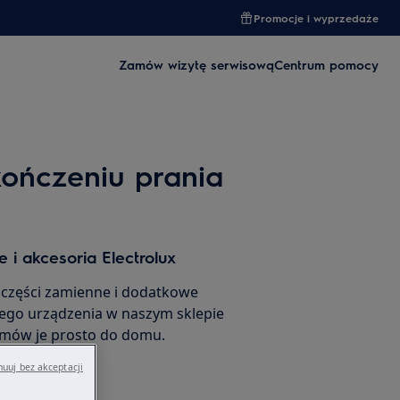
Promocje i wyprzedaże
Zamów wizytę serwisową
Centrum pomocy
ończeniu prania
 i akcesoria Electrolux
 części zamienne i dodatkowe
ego urządzenia w naszym sklepie
amów je prosto do domu.
uuj bez akceptacji
rnetowego