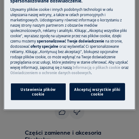
spersonalizowane doświadczenie.
W przypadku pralek ładowanych od góry, górna
Używamy plików cookie i innych podobnych technologii w celu
pokrywa stanowi kluczowy element urządzenia.
ulepszania naszej witryny, a także w celach promocyjnych i
marketingowych. Udostępniamy również informacje o korzystaniu z
Jeśli pokrywa jest pęknięta lub uszkodzona,
naszej strony naszym partnerom z obszarów mediów
może to wpłynąć na bezpieczeństwo i
społecznościowych, reklamy i analityki. Klikając „Akceptuj wszystkie pliki
funkcjonowanie urządzenia. W trosce o
cookie", wyrażasz zgodę na używanie przez nas plików cookie, dzięki
czemu możemy
spersonalizować Twoje doświadczenie
na stronie,
bezpieczeństwo naszych klientów, zalecamy
dostosować
oferty specjalne
oraz wyświetlać Ci spersonalizowane
niezwłoczną wymianę lub naprawę uszkodzonej
reklamy. Klikając „Kontynuuj bez akceptacji", blokujesz opcjonalne
rodzaje plików cookie, co może wpłynąć na Twoje doświadczenie
pokrywy. Prosimy o skontaktowanie się z
przeglądania oraz usługi, które jesteśmy w stanie oferować. Aby uzyskać
Biurem Obsługi Klienta Electrolux, aby zgłosić
więcej informacji, zapoznaj się z naszą
Informacją o plikach cookie
oraz
Oświadczeniem o ochronie danych osobowych
.
problem i zlecić naprawę. Do czasu rozwiązania
problemu, zalecamy zaprzestanie korzystania z
urządzenia.
Ustawienia plików
Akceptuj wszystkie pliki
cookie
cookie
Czy ten artykuł był pomocny?
Części zamienne i akcesoria