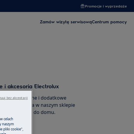
Promocje i wyprzedaże
Zamów wizytę serwisową
Centrum pomocy
 i akcesoria Electrolux
 części zamienne i dodatkowe
uuj bez akceptacji
ego urządzenia w naszym sklepie
amów je prosto do domu.
 w celach
ny naszym
 pliki cookie",
rnetowego