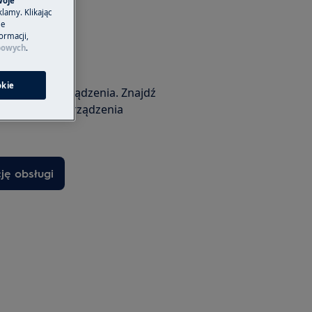
woje
lamy. Klikając
je
ormacji,
bowych
.
ę obsługi
okie
mozliwości urządzenia. Znajdź
i do swojego urządzenia
cję obsługi