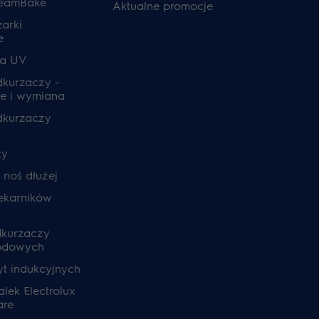
teamBake
Aktualne promocje
zarki
e
ia UV
odkurzaczy -
e i wymiana
odkurzaczy
ty
, noś dłużej
ekarników
dkurzaczy
odowych
yt indukcyjnych
lek Electrolux
are