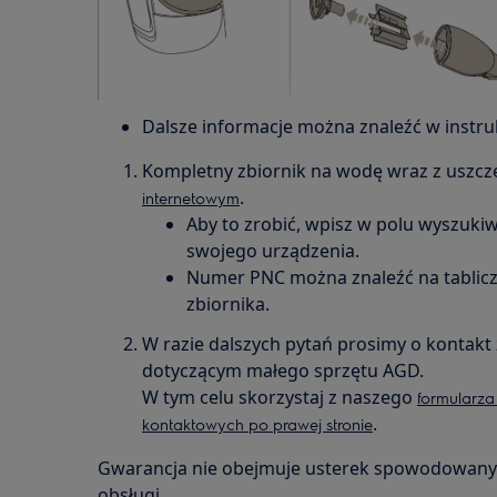
Dalsze informacje można znaleźć w instruk
Kompletny zbiornik na wodę wraz z uszc
.
internetowym
Aby to zrobić, wpisz w polu wyszuk
swojego urządzenia.
Numer PNC można znaleźć na tablic
zbiornika.
W razie dalszych pytań prosimy o konta
dotyczącym małego sprzętu AGD.
W tym celu skorzystaj z naszego
formularz
.
kontaktowych po prawej stronie
Gwarancja nie obejmuje usterek spowodowanyc
obsługi.