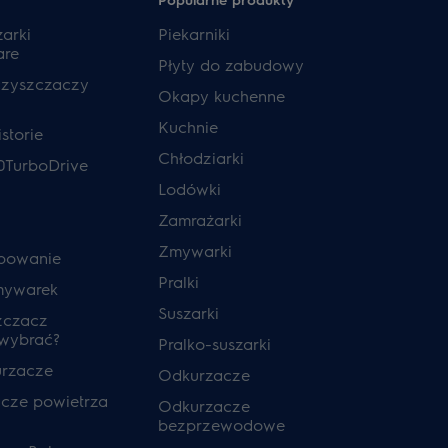
zarki
Piekarniki
are
Płyty do zabudowy
czyszczaczy
Okapy kuchenne
Kuchnie
storie
Chłodziarki
0TurboDrive
Lodówki
Zamrażarki
Zmywarki
powanie
Pralki
mywarek
Suszarki
zczacz
 wybrać?
Pralko-suszarki
urzacze
Odkurzacze
cze powietrza
Odkurzacze
bezprzewodowe