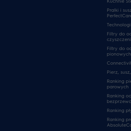
Kuchnie S
Pralki i sus
PerfectCar
Technolog
Filtry do 
czyszczeni
Filtry do 
pionowych
Connectivi
Pierz, susz
Ranking pi
parowych
Ranking o
bezprzew
Ranking pł
Ranking pra
AbsoluteC