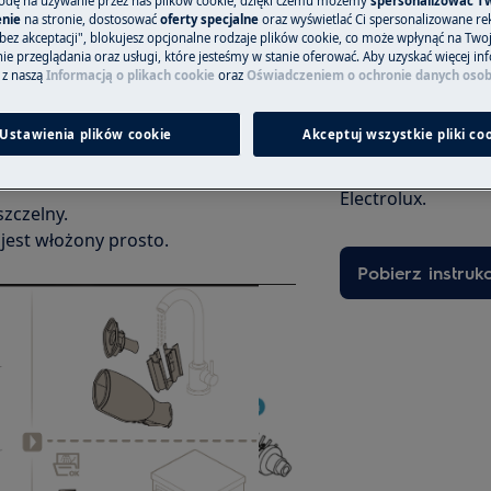
odę na używanie przez nas plików cookie, dzięki czemu możemy
spersonalizować T
nie
na stronie, dostosować
oferty specjalne
oraz wyświetlać Ci spersonalizowane rek
bez akceptacji", blokujesz opcjonalne rodzaje plików cookie, co może wpłynąć na Two
e przeglądania oraz usługi, które jesteśmy w stanie oferować. Aby uzyskać więcej inf
 z naszą
Informacją o plikach cookie
oraz
Oświadczeniem o ochronie danych oso
y się kałuża, należy postępować w
Znajdź instrukcj
Ustawienia plików cookie
Akceptuj wszystkie pliki co
Poznaj wszystkie 
mność to 110ml)
instrukcję obsług
Electrolux.
szczelny.
jest włożony prosto.
Pobierz instruk