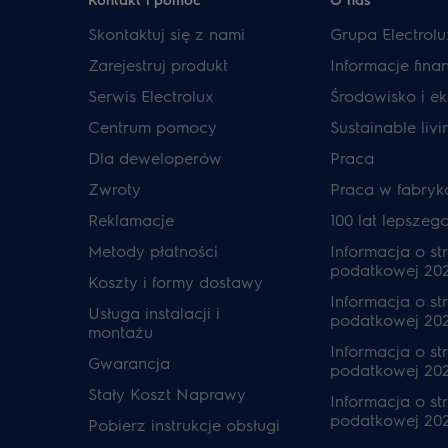
Skontaktuj się z nami
Grupa Electrolu
Zarejestruj produkt
Informacje fin
Serwis Electrolux
Środowisko i ek
Centrum pomocy
Sustainable livi
Dla deweloperów
Praca
Zwroty
Praca w fabryk
Reklamacje
100 lat lepszeg
Metody płatności
Informacja o str
podatkowej 20
Koszty i formy dostawy
Informacja o str
Usługa instalacji i
podatkowej 20
montażu
Informacja o str
Gwarancja
podatkowej 202
Stały Koszt Naprawy
Informacja o str
podatkowej 20
Pobierz instrukcje obsługi