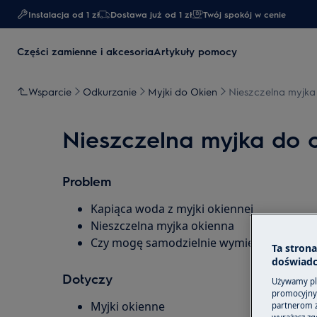
Instalacja od 1 zł
Dostawa już od 1 zł​
Twój spokój w cenie
Części zamienne i akcesoria
Artykuły pomocy
Wsparcie
Odkurzanie
Myjki do Okien
Nieszczelna myjka
Nieszczelna myjka do 
Problem
Kapiąca woda z myjki okiennej
Nieszczelna myjka okienna
Czy mogę samodzielnie wymienić uszczelk
Ta stron
doświadc
Dotyczy
Używamy pli
promocyjnyc
Myjki okienne
partnerom z 