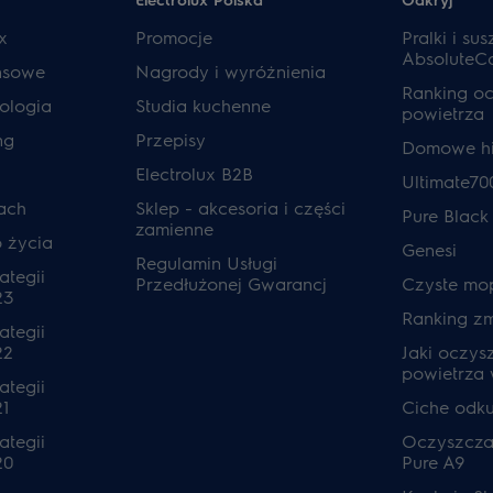
x
Promocje
Pralki i sus
AbsoluteC
ansowe
Nagrody i wyróżnienia
Ranking o
ologia
Studia kuchenne
powietrza
ng
Przepisy
Domowe hi
Electrolux B2B
Ultimate70
ach
Sklep - akcesoria i części
Pure Black
zamienne
o życia
Genesi
Regulamin Usługi
ategii
Przedłużonej Gwarancj
Czyste mo
23
Ranking z
ategii
22
Jaki oczys
powietrza
ategii
1
Ciche odk
ategii
Oczyszcza
20
Pure A9