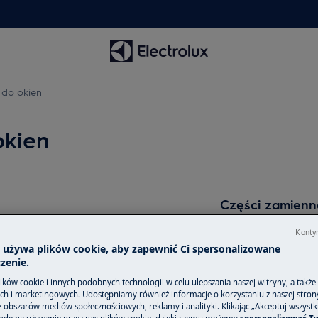
 do okien
okien
Części zamienne
Znajdź oryginalne
Kontyn
ę w myjce okiennej?
akcesoria do swoj
a używa plików cookie, aby zapewnić Ci spersonalizowane
zenie.
internetowym i z
ków cookie i innych podobnych technologii w celu ulepszania naszej witryny, a także
h i marketingowych. Udostępniamy również informacje o korzystaniu z naszej stro
obszarów mediów społecznościowych, reklamy i analityki. Klikając „Akceptuj wszystkie
Do sklepu inte