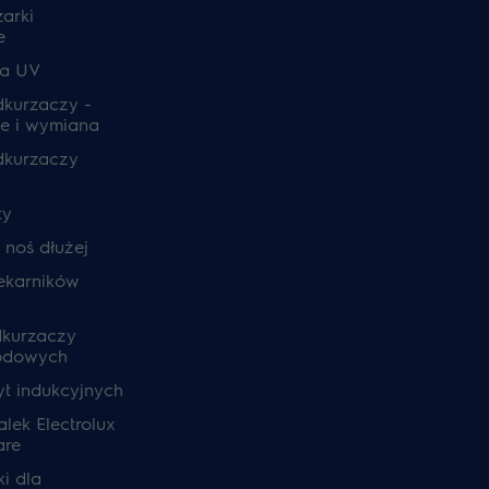
zarki
e
ia UV
odkurzaczy -
e i wymiana
odkurzaczy
ty
, noś dłużej
ekarników
dkurzaczy
odowych
yt indukcyjnych
lek Electrolux
are
i dla