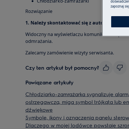
Chłodziarko-zamrażarki
doświadczeni
zapoznaj się
Rozwiązanie
1. Należy skontaktować się z autoryzowan
Widoczny na wyświetlaczu komunikat o błędzie
odmrażania.
Zalecamy zamówienie wizyty serwisanta.
Czy ten artykuł był pomocny?
Powiązane artykuły
Chłodziarko-zamrażarka sygnalizuje alarm,
ostrzegawcza, miga symbol trójkąta lub em
dźwiękowe
Symbole, ikony i oznaczenia panelu stero
Dlaczego w mojej lodówce powstaje szro