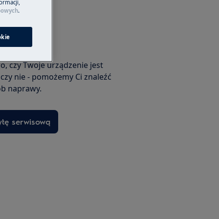
ormacji,
bowych
.
okie
erwisową
o, czy Twoje urządzenie jest
 czy nie - pomożemy Ci znaleźć
b naprawy.
ytę serwisową