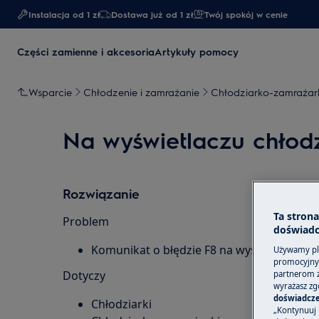
Instalacja od 1 zł
Dostawa już od 1 zł​
Twój spokój w cenie
Części zamienne i akcesoria
Artykuły pomocy
Wsparcie
Chłodzenie i zamrażanie
Chłodziarko-zamrażar
Na wyświetlaczu chłodz
Rozwiązanie
Ta stron
Problem
doświadc
Komunikat o błędzie F8 na wyświetlaczu ch
Używamy pli
promocyjnyc
Dotyczy
partnerom z 
wyrażasz zg
doświadcze
Chłodziarki
„Kontynuuj 