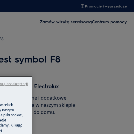
Promocje i wyprzedaże
Zamów wizytę serwisową
Centrum pomocy
F8
est symbol F8
uuj bez akceptacji
 i akcesoria Electrolux
 części zamienne i dodatkowe
ego urządzenia w naszym sklepie
 w celach
ny naszym
amów je prosto do domu.
 pliki cookie",
woje
lamy. Klikając
je
rnetowego