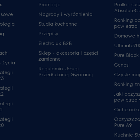
x
Promocje
Pralki i sus
AbsoluteC
ansowe
Nagrody i wyróżnienia
Ranking o
ologia
Studia kuchenne
powietrza
ng
Przepisy
Domowe hi
Electrolux B2B
Ultimate70
ach
Sklep - akcesoria i części
Pure Black
zamienne
o życia
Genesi
Regulamin Usługi
ategii
Przedłużonej Gwarancj
Czyste mo
23
Ranking z
ategii
22
Jaki oczys
powietrza
ategii
1
Ciche odk
ategii
Oczyszcza
20
Pure A9
Kuchnie S