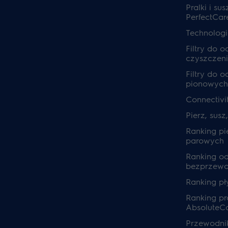
Pralki i sus
PerfectCar
Technolog
Filtry do 
czyszczeni
Filtry do 
pionowych
Connectivi
Pierz, susz
Ranking pi
parowych
Ranking o
bezprzew
Ranking pł
Ranking pra
AbsoluteC
Przewodnik