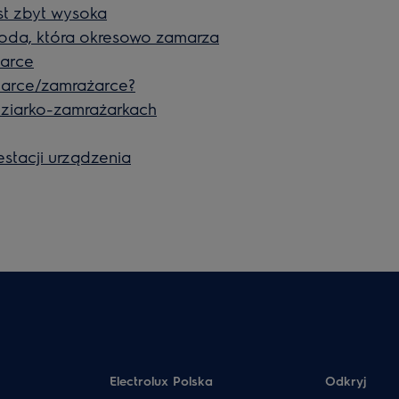
st zbyt wysoka
 woda, która okresowo zamarza
iarce
iarce/zamrażarce?
ziarko-zamrażarkach
estacji urządzenia
Electrolux Polska
Odkryj