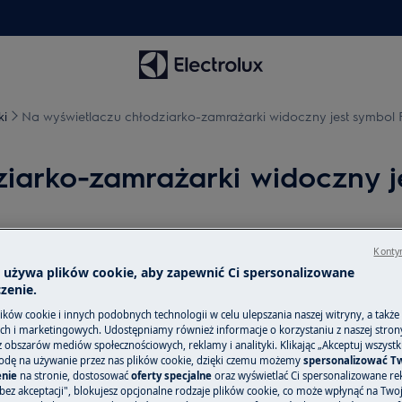
ki
Na wyświetlaczu chłodziarko-zamrażarki widoczny jest symbol 
iarko-zamrażarki widoczny j
Kontyn
Części zamienne
a używa plików cookie, aby zapewnić Ci spersonalizowane
zenie.
Znajdź oryginalne
łodziarki / chłodziarko-zamrażarki
akcesoria do swoj
ków cookie i innych podobnych technologii w celu ulepszania naszej witryny, a także
h i marketingowych. Udostępniamy również informacje o korzystaniu z naszej stro
internetowym i z
obszarów mediów społecznościowych, reklamy i analityki. Klikając „Akceptuj wszystkie
odę na używanie przez nas plików cookie, dzięki czemu możemy
spersonalizować T
nie
na stronie, dostosować
oferty specjalne
oraz wyświetlać Ci spersonalizowane rek
bez akceptacji", blokujesz opcjonalne rodzaje plików cookie, co może wpłynąć na Two
Do sklepu inte