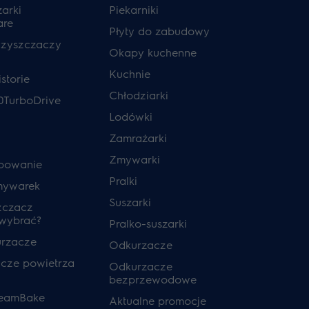
zarki
Piekarniki
are
Płyty do zabudowy
czyszczaczy
Okapy kuchenne
Kuchnie
storie
Chłodziarki
0TurboDrive
Lodówki
Zamrażarki
Zmywarki
powanie
Pralki
mywarek
Suszarki
zczacz
 wybrać?
Pralko-suszarki
urzacze
Odkurzacze
cze powietrza
Odkurzacze
bezprzewodowe
teamBake
Aktualne promocje