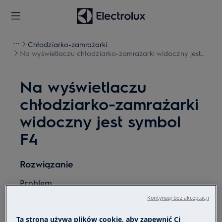
Chłodziarko-zamrażarki
Na wyświetlaczu chłodziarko-zamrażarki widoczny jest
symbol F4
Na wyświetlaczu
chłodziarko-zamrażarki
widoczny jest symbol
F4
Rozwiązanie
Problem
Kontynuuj bez akceptacji
Komunikat o błędzie F3, F4 lub F5 na
wyświetlaczu chłodziarki / chłodziarko-
Ta strona używa plików cookie, aby zapewnić Ci