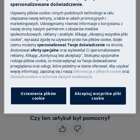
zamrażarki
spersonalizowane doświadczenie.
Używamy plików cookie i innych podobnych technologii w celu
Dotyczy
ulepszania naszej witryny, a także w celach promocyjnych i
marketingowych. Udostępniamy również informacje o korzystaniu z
Chłodziarki
naszej strony naszym partnerom z obszarów mediów
Chłodziarko-zamrażarki
społecznościowych, reklamy i analityki. Klikając „Akceptuj wszystkie pliki
cookie", wyrażasz zgodę na używanie przez nas plików cookie, dzięki
Rozwiązanie
czemu możemy
spersonalizować Twoje doświadczenie
na stronie,
dostosować
oferty specjalne
oraz wyświetlać Ci spersonalizowane
reklamy. Klikając „Kontynuuj bez akceptacji", blokujesz opcjonalne
1. Należy skontaktować się z autoryzowanym
rodzaje plików cookie, co może wpłynąć na Twoje doświadczenie
centrum serwisowym.
przeglądania oraz usługi, które jesteśmy w stanie oferować. Aby uzyskać
więcej informacji, zapoznaj się z naszą
Informacją o plikach cookie
oraz
Oświadczeniem o ochronie danych osobowych
.
Widoczny na wyświetlaczu komunikat o błędzie
F3, F4 lub F5 sygnalizuje problem z wadliwym
czujnikiem temperatury.
Ustawienia plików
Akceptuj wszystkie pliki
cookie
cookie
Zalecamy zamówienie wizyty serwisanta
Czy ten artykuł był pomocny?