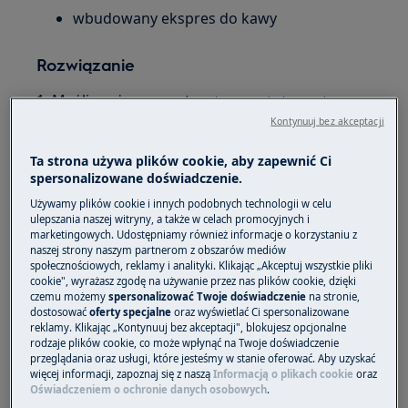
wbudowany ekspres do kawy
Rozwiązanie
1. Możliwe, że wewnątrz
ekspresu do kawy do
nagromadziły się zanieczyszczenia.
zabudowy
Kontynuuj bez akceptacji
Dokładnie oczyścić wnętrze urządzenia,
Ta strona używa plików cookie, aby zapewnić Ci
postępując zgodnie ze wskazówkami zawartymi
spersonalizowane doświadczenie.
w części „Czyszczenie i konserwacja” instrukcji
Używamy plików cookie i innych podobnych technologii w celu
obsługi.
ulepszania naszej witryny, a także w celach promocyjnych i
marketingowych. Udostępniamy również informacje o korzystaniu z
W celu dokładnego sprawdzenia wnętrza
naszej strony naszym partnerom z obszarów mediów
urządzenia pod kątem obecności
społecznościowych, reklamy i analityki. Klikając „Akceptuj wszystkie pliki
cookie", wyrażasz zgodę na używanie przez nas plików cookie, dzięki
zanieczyszczeń można użyć latarki.
czemu możemy
spersonalizować Twoje doświadczenie
na stronie,
dostosować
oferty specjalne
oraz wyświetlać Ci spersonalizowane
2. Po zakończeniu czyszczenia wyłączyć
reklamy. Klikając „Kontynuuj bez akceptacji", blokujesz opcjonalne
rodzaje plików cookie, co może wpłynąć na Twoje doświadczenie
urządzenie za pomocą głównego wyłącznika
przeglądania oraz usługi, które jesteśmy w stanie oferować. Aby uzyskać
znajdującego się po prawej stronie (aby użyć
więcej informacji, zapoznaj się z naszą
Informacją o plikach cookie
oraz
wyłącznika, należy wysunąć urządzenie), a
Oświadczeniem o ochronie danych osobowych
.