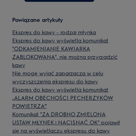
Powiązane artykuły
Ekspres do kawy - rodzaj młynka
Ekspres do kawy wyświetla komunikat
"ODKAMIENIANIE KAWIARKA
ZABLOKOWANA", nie można przyrządzić
kawy
Nie mogę wyjąć zaparzacza w celu
wyczyszczenia ekspresu do kawy
Ekspres do kawy wyświetla komunikat
„ALARM OBECNOŚCI PĘCHERZYKÓW
POWIETRZA”
Komunikat "ZA DROBNO ZMIELONA
USTAW MŁYNEK i NACISNĄĆ OK" pojawił
się na wyświetlaczu ekspresu do kawy