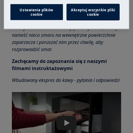
następnie, po upływie kilku sekund, włączyć je
ponownie.
Ustawienia plików
Akceptuj wszystkie pliki
cookie
cookie
Wskazówka:
Jeśli do czyszczenia zaparzacza użyto
detergentu lub został on umyty w zmywarce, należy
nanieść nieco smaru na wewnętrzne powierzchnie
zaparzacza i poruszać nim przez chwilę, aby
rozprowadzić smar.
Zachęcamy do zapoznania się z naszymi
filmami instruktażowymi
Wbudowany ekspres do kawy - pytania i odpowiedzi
Play