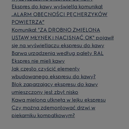
Ekspres do kawy wyświetla komunikat
„ALARM OBECNOŚCI PĘCHERZYKÓW
POWIETRZA”
Komunikat "ZA DROBNO ZMIELONA
USTAW MŁYNEK i NACISNĄĆ OK" pojawił
się na wyświetlaczu ekspresu do kawy
Barwa urządzenia według palety RAL
Ekspres nie mieli kawy
Jak często czyścić elementy
wbudowanego ekspresu do kawy?
Blok zaparzający ekspresu do kawy
umieszczony jest zbyt nisko
Kawa mielona utknęła w lejku ekspresu
Czy można zdemontować drzwi w
piekarniku kompatkowym?