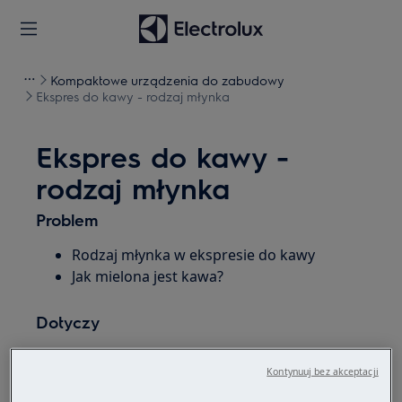
Kompaktowe urządzenia do zabudowy
Ekspres do kawy - rodzaj młynka
Ekspres do kawy -
rodzaj młynka
Problem
Rodzaj młynka w ekspresie do kawy
Jak mielona jest kawa?
Dotyczy
Ekspresy do kawy z młynkiem
Kontynuuj bez akceptacji