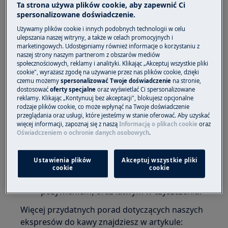
Rozwiązanie
Ta strona używa plików cookie, aby zapewnić Ci
spersonalizowane doświadczenie.
Ekspresy do kawy zostały wyposażone w
Używamy plików cookie i innych podobnych technologii w celu
stalowy młynek żarnowy, który
ulepszania naszej witryny, a także w celach promocyjnych i
charakteryzuje się wysoką trwałością i
marketingowych. Udostępniamy również informacje o korzystaniu z
naszej strony naszym partnerom z obszarów mediów
odpornością na uszkodzenia. Żarna
społecznościowych, reklamy i analityki. Klikając „Akceptuj wszystkie pliki
stalowe są trwale, dlatego przy rozcieraniu
cookie", wyrażasz zgodę na używanie przez nas plików cookie, dzięki
ziaren nie powstaje pył, co powoduje
czemu możemy
spersonalizować Twoje doświadczenie
na stronie,
dostosować
oferty specjalne
oraz wyświetlać Ci spersonalizowane
dobry smak kawy, bez gorzkiego posmaku.
reklamy. Klikając „Kontynuuj bez akceptacji", blokujesz opcjonalne
Młynki z żarnami stalowymi dają
rodzaje plików cookie, co może wpłynąć na Twoje doświadczenie
przeglądania oraz usługi, które jesteśmy w stanie oferować. Aby uzyskać
możliwość regulacji stopnia oddalenia
więcej informacji, zapoznaj się z naszą
Informacją o plikach cookie
oraz
żaren od siebie, a co za tym idzie regulację
Oświadczeniem o ochronie danych osobowych
.
stopnia zmielenia kawy.
Ponadto należy pamiętać, że stal, z której
Ustawienia plików
Akceptuj wszystkie pliki
wykonane są żarna jest materiałem
cookie
cookie
bezpiecznym (nie wchodzi w reakcję z
pożywieniem) oraz łatwym w czyszczeniu.
Więcej przydatnych porad dotyczących naszych
ekspresów do kawy znajdziesz w artykule: