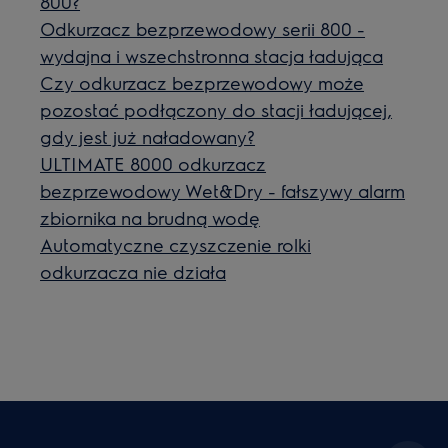
800?
Odkurzacz bezprzewodowy serii 800 -
wydajna i wszechstronna stacja ładująca
Czy odkurzacz bezprzewodowy może
pozostać podłączony do stacji ładującej,
gdy jest już naładowany?
ULTIMATE 8000 odkurzacz
bezprzewodowy Wet&Dry - fałszywy alarm
zbiornika na brudną wodę
Automatyczne czyszczenie rolki
odkurzacza nie działa