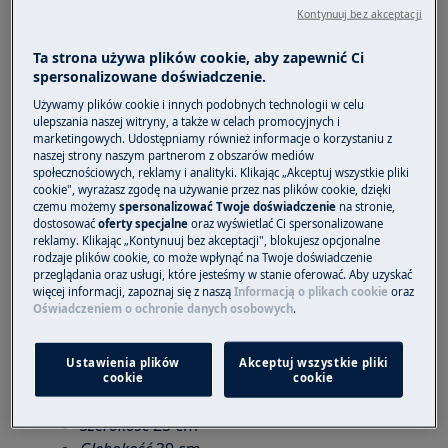
Wymiary umieszczonych na stacji ładującej
Kontynuuj bez akceptacji
odkurzaczy EP81HB25WU i EP81U25ULT.
Ta strona używa plików cookie, aby zapewnić Ci
Jakie są wymiary odkurzaczy serii POWER
spersonalizowane doświadczenie.
HYGIENIC 800 ustawionych na stacji
Używamy plików cookie i innych podobnych technologii w celu
ładującej?
ulepszania naszej witryny, a także w celach promocyjnych i
marketingowych. Udostępniamy również informacje o korzystaniu z
naszej strony naszym partnerom z obszarów mediów
Dotyczy
społecznościowych, reklamy i analityki. Klikając „Akceptuj wszystkie pliki
cookie", wyrażasz zgodę na używanie przez nas plików cookie, dzięki
Odkurzacze bezprzewodowe POWER
czemu możemy
spersonalizować Twoje doświadczenie
na stronie,
HYGENIC 800 EP81HB25WU
dostosować
oferty specjalne
oraz wyświetlać Ci spersonalizowane
reklamy. Klikając „Kontynuuj bez akceptacji", blokujesz opcjonalne
Electrolux POWER ULTIMATE
rodzaje plików cookie, co może wpłynąć na Twoje doświadczenie
800EP81U25ULT
przeglądania oraz usługi, które jesteśmy w stanie oferować. Aby uzyskać
więcej informacji, zapoznaj się z naszą
Informacją o plikach cookie
oraz
Oświadczeniem o ochronie danych osobowych
.
Rozwiązanie
Rozmiary po wstawieniu odkurzacza do bazy:
Ustawienia plików
Akceptuj wszystkie pliki
cookie
cookie
Wysokość
95 cm
Szerokość
25 cm