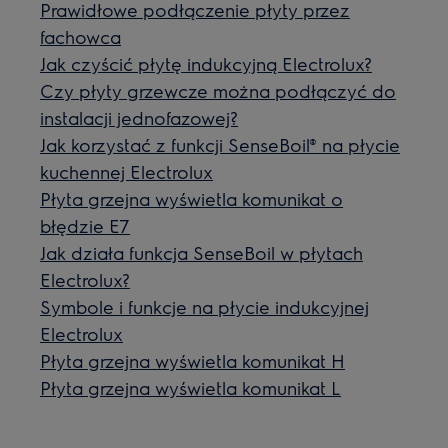
Prawidłowe podłączenie płyty przez
fachowca
Jak czyścić płytę indukcyjną Electrolux?
Czy płyty grzewcze można podłączyć do
instalacji jednofazowej?
Jak korzystać z funkcji SenseBoil® na płycie
kuchennej Electrolux
Płyta grzejna wyświetla komunikat o
błędzie E7
Jak działa funkcja SenseBoil w płytach
Electrolux?
Symbole i funkcje na płycie indukcyjnej
Electrolux
Płyta grzejna wyświetla komunikat H
Płyta grzejna wyświetla komunikat L