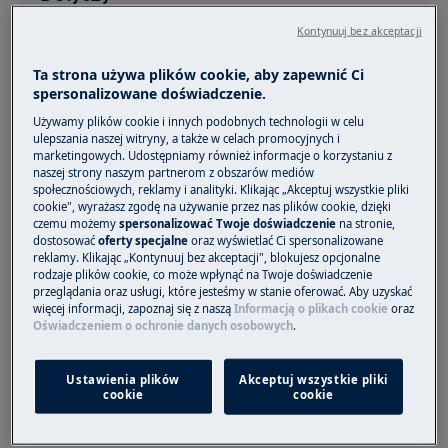
Elektroniczne płyty gazowe
Kontynuuj bez akceptacji
Ta strona używa plików cookie, aby zapewnić Ci
Rozwiązanie
spersonalizowane doświadczenie.
1. Dotknij przycisk włączania / wyłączania
Używamy plików cookie i innych podobnych technologii w celu
ulepszania naszej witryny, a także w celach promocyjnych i
przez 3 sekundy, aż wyświetlacz zostanie
marketingowych. Udostępniamy również informacje o korzystaniu z
wyłączony.
naszej strony naszym partnerom z obszarów mediów
społecznościowych, reklamy i analityki. Klikając „Akceptuj wszystkie pliki
cookie", wyrażasz zgodę na używanie przez nas plików cookie, dzięki
Dotknij przycisk "Hob2Hood" przez 3
czemu możemy
spersonalizować Twoje doświadczenie
na stronie,
sekundy, aż wyświetlacz timera zostanie
dostosować
oferty specjalne
oraz wyświetlać Ci spersonalizowane
włączony.
reklamy. Klikając „Kontynuuj bez akceptacji", blokujesz opcjonalne
rodzaje plików cookie, co może wpłynąć na Twoje doświadczenie
Gdy włączony jest tryb demo, na
przeglądania oraz usługi, które jesteśmy w stanie oferować. Aby uzyskać
wyświetlaczu pojawi się „
do
”.
więcej informacji, zapoznaj się z naszą
Informacją o plikach cookie
oraz
Oświadczeniem o ochronie danych osobowych
.
Ustawienia plików
Akceptuj wszystkie pliki
cookie
cookie
2. Dotknij przycisk "+", ikona „o” zniknie.