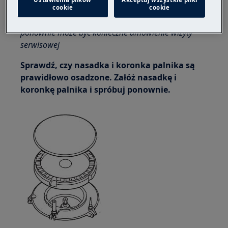
Bezpiecznik może być przepalony, wymień go i
cookie
cookie
spróbuj ponownie. Jeżeli bezpiecznik przepala się
ponownie może być konieczne umówienie wizyty
serwisowej
Sprawdź, czy nasadka i koronka palnika są
prawidłowo osadzone. Załóż nasadkę i
koronkę palnika i spróbuj ponownie.