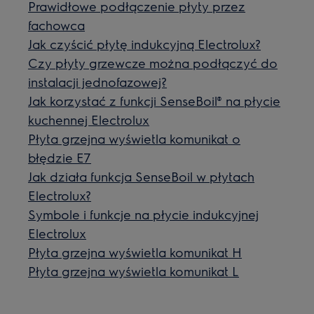
Prawidłowe podłączenie płyty przez
fachowca
Jak czyścić płytę indukcyjną Electrolux?
Czy płyty grzewcze można podłączyć do
instalacji jednofazowej?
Jak korzystać z funkcji SenseBoil® na płycie
kuchennej Electrolux
Płyta grzejna wyświetla komunikat o
błędzie E7
Jak działa funkcja SenseBoil w płytach
Electrolux?
Symbole i funkcje na płycie indukcyjnej
Electrolux
Płyta grzejna wyświetla komunikat H
Płyta grzejna wyświetla komunikat L