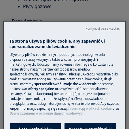
Płyty gazowe
Rozwiązanie
Kontynuuj bez akceptacji
W przypadku nowej instalacji problem może
wskazywać, że
została
płyta gazowa
Ta strona używa plików cookie, aby zapewnić Ci
nieprawidłowo podłączona.
spersonalizowane doświadczenie.
Używamy plików cookie i innych podobnych technologii w celu
Wszelkie usterki instalacji gazowej lub elektrycznej
ulepszania naszej witryny, a także w celach promocyjnych i
powinny być rozwiązywane przez uprawnionego
marketingowych. Udostępniamy również informacje o korzystaniu z
naszej strony naszym partnerom z obszarów mediów
instalatora, nie należy podejmować samodzielnych
społecznościowych, reklamy i analityki. Klikając „Akceptuj wszystkie pliki
prób ponownej instalacji.
cookie", wyrażasz zgodę na używanie przez nas plików cookie, dzięki
czemu możemy
spersonalizować Twoje doświadczenie
na stronie,
dostosować
oferty specjalne
oraz wyświetlać Ci spersonalizowane
Sprawdź, czy płyta jest prawidłowo
reklamy. Klikając „Kontynuuj bez akceptacji", blokujesz opcjonalne
podłączona do zasilania elektrycznego i czy
rodzaje plików cookie, co może wpłynąć na Twoje doświadczenie
gniazdko jest sprawne.
przeglądania oraz usługi, które jesteśmy w stanie oferować. Aby uzyskać
więcej informacji, zapoznaj się z naszą
Informacją o plikach cookie
oraz
Oświadczeniem o ochronie danych osobowych
.
Sprawdź, podłączając coś, o czym wiesz, że działa do
tego gniazdka - suszarkę do włosów itp.
Ustawienia plików
Akceptuj wszystkie pliki