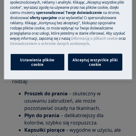
bielizna.
społecznościowych, reklamy i analityki. Klikając „Akceptuj wszystkie pliki
cookie", wyrażasz zgodę na używanie przez nas plików cookie, dzięki
Przed praniem upewnij się, że
bęben pralki nie
czemu możemy
spersonalizować Twoje doświadczenie
na stronie,
jest przepełniony
– powinien być napełniony
dostosować
oferty specjalne
oraz wyświetlać Ci spersonalizowane
reklamy. Klikając „Kontynuuj bez akceptacji", blokujesz opcjonalne
maksymalnie do ¾ objętości, co zapewni lepszą
rodzaje plików cookie, co może wpłynąć na Twoje doświadczenie
skuteczność i ochronę tkanin.
Zawsze pierz
przeglądania oraz usługi, które jesteśmy w stanie oferować. Aby uzyskać
więcej informacji, zapoznaj się z naszą
Informacją o plikach cookie
oraz
ubrania na lewą stronę
– ograniczysz w ten
Oświadczeniem o ochronie danych osobowych
.
sposób ścieranie barwnika. Unikaj zbyt
intensywnego wirowania, które może
Ustawienia plików
Akceptuj wszystkie pliki
prowadzić do odbarwień.
cookie
cookie
Jeśli chodzi o detergenty, wybierz odpowiedni
rodzaj:
Proszek do prania
– skuteczny w
usuwaniu zabrudzeń, ale może
pozostawiać osady na tkaninach.
Płyn do prania
– delikatniejszy dla
kolorów, szybko się rozpuszcza.
Kapsułki piorące
– wygodne w użyciu, ale