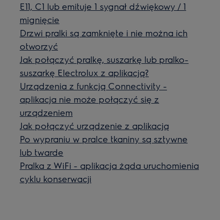
E11, C1 lub emituje 1 sygnał dźwiękowy / 1
mignięcie
Drzwi pralki są zamknięte i nie można ich
otworzyć
Jak połączyć pralkę, suszarkę lub pralko-
suszarkę Electrolux z aplikacją?
Urządzenia z funkcją Connectivity -
aplikacja nie może połączyć się z
urządzeniem
Jak połączyć urządzenie z aplikacją
Po wypraniu w pralce tkaniny są sztywne
lub twarde
Pralka z WiFi - aplikacja żąda uruchomienia
cyklu konserwacji