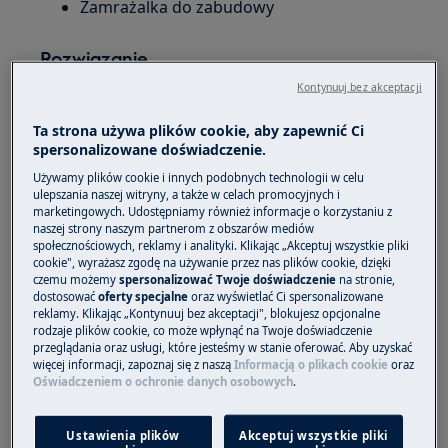
Zamrażalka do zabudowy
Rozwiązanie
Kontynuuj bez akceptacji
Ta strona używa plików cookie, aby zapewnić Ci
spersonalizowane doświadczenie.
Używamy plików cookie i innych podobnych technologii w celu
ulepszania naszej witryny, a także w celach promocyjnych i
marketingowych. Udostępniamy również informacje o korzystaniu z
naszej strony naszym partnerom z obszarów mediów
społecznościowych, reklamy i analityki. Klikając „Akceptuj wszystkie pliki
cookie", wyrażasz zgodę na używanie przez nas plików cookie, dzięki
czemu możemy
spersonalizować Twoje doświadczenie
na stronie,
dostosować
oferty specjalne
oraz wyświetlać Ci spersonalizowane
reklamy. Klikając „Kontynuuj bez akceptacji", blokujesz opcjonalne
rodzaje plików cookie, co może wpłynąć na Twoje doświadczenie
przeglądania oraz usługi, które jesteśmy w stanie oferować. Aby uzyskać
więcej informacji, zapoznaj się z naszą
Informacją o plikach cookie
oraz
Oświadczeniem o ochronie danych osobowych
.
Ustawienia plików
Akceptuj wszystkie pliki