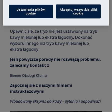
Uwaga
:
Obracać pokrętło
tylko
wtedy, gdy
Ustawienia plików
Akceptuj wszystkie pliki
pracuje silnik młynka.
cookie
cookie
2. Sprawdzić ustawianie trybu wyboru kawy.
Upewnić się, że tryb nie jest ustawiony na tryb
kawy mielonej lub ekstra łagodny. Dokonać
wyboru innego niż tryb kawy mielonej lub
ekstra łagodny
Jeśli powyższe porady nie rozwiążą problemu,
zalecamy kontakt z
Biurem Obsługi Klienta
Zapoznaj sie z naszymi filmami
instruktażowymi
Wbudowany ekspres do kawy - pytania i odpowiedzi