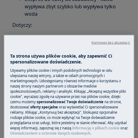
wypływa zbyt szybko lub wypływa tylko
woda
Dotyczy:
Ekspres do kawy do zabudowy
Kontynuuj bez akceptacji
Rozwiązanie:
Ta strona używa plików cookie, aby zapewnić Ci
1. Sprawdzić czy kawa nie jest zbyt grubo
spersonalizowane doświadczenie.
zmielona.
Używamy plików cookie i innych podobnych technologii w celu
ulepszania naszej witryny, a także w celach promocyjnych i
Przesunąć pokrętło regulacji stopnia zmielenia
marketingowych. Udostępniamy również informacje o korzystaniu z
naszej strony naszym partnerom z obszarów mediów
kawy o jeden rowek w stronę cyfry 1 w kierunku
społecznościowych, reklamy i analityki. Klikając „Akceptuj wszystkie pliki
przeciwnym do ruchu wskazówek zegara przy
cookie", wyrażasz zgodę na używanie przez nas plików cookie, dzięki
włączonym młynku do kawy. Należy uważać, by
czemu możemy
spersonalizować Twoje doświadczenie
na stronie,
dostosować
oferty specjalne
oraz wyświetlać Ci spersonalizowane
nie przekręcić zbyt mocno pokrętła stopnia
reklamy. Klikając „Kontynuuj bez akceptacji", blokujesz opcjonalne
zmielenia kawy, gdyż w przypadku
rodzaje plików cookie, co może wpłynąć na Twoje doświadczenie
przeglądania oraz usługi, które jesteśmy w stanie oferować. Aby uzyskać
przygotowywania dwóch kaw kawa może
więcej informacji, zapoznaj się z naszą
Informacją o plikach cookie
oraz
wypływać kropla po kropli.
Oświadczeniem o ochronie danych osobowych
.