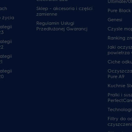
Ultimate70
ach
Sklep - akcesoria i części
Pure Black
zamienne
o życia
Genesi
Regulamin Usługi
ategii
Przedłużonej Gwarancj
Czyste mo
23
Ranking z
ategii
22
Jaki oczys
powietrza
ategii
1
Ciche odk
ategii
Oczyszcza
20
Pure A9
Kuchnie S
Pralki i sus
PerfectCar
Technolog
Filtry do 
czyszczeni