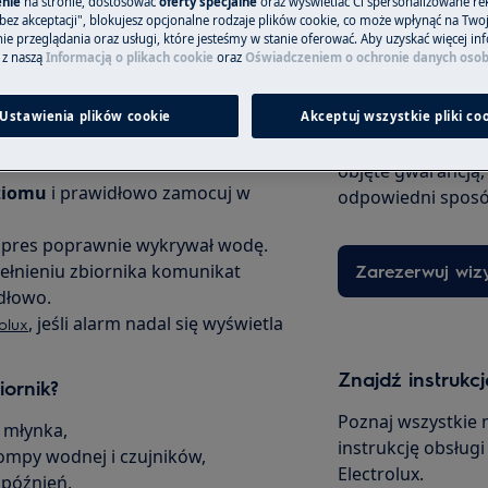
nie
na stronie, dostosować
oferty specjalne
oraz wyświetlać Ci spersonalizowane rek
bez akceptacji", blokujesz opcjonalne rodzaje plików cookie, co może wpłynąć na Two
dy zbiornik na wodę jest pusty lub
e przeglądania oraz usługi, które jesteśmy w stanie oferować. Aby uzyskać więcej inf
 z naszą
Informacją o plikach cookie
oraz
Oświadczeniem o ochronie danych oso
ornik?
Zamów wizytę s
Ustawienia plików cookie
Akceptuj wszystkie pliki co
, że zbiornik jest opróżniony i
Niezależnie od teg
objęte gwarancją,
ziomu
i prawidłowo zamocuj w
odpowiedni sposó
kspres poprawnie wykrywał wodę.
ełnieniu zbiornika komunikat
Zarezerwuj wiz
idłowo.
, jeśli alarm nadal się wyświetla
rolux
Znajdź instrukcj
ornik?
Poznaj wszystkie 
 młynka,
instrukcję obsług
ompy wodnej i czujników,
Electrolux.
opóźnień,