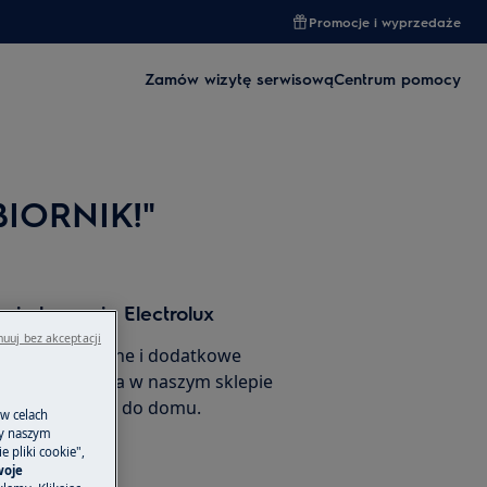
Promocje i wyprzedaże
Zamów wizytę serwisową
Centrum pomocy
BIORNIK!"
 i akcesoria Electrolux
uuj bez akceptacji
 części zamienne i dodatkowe
ego urządzenia w naszym sklepie
amów je prosto do domu.
 w celach
ny naszym
 pliki cookie",
woje
rnetowego