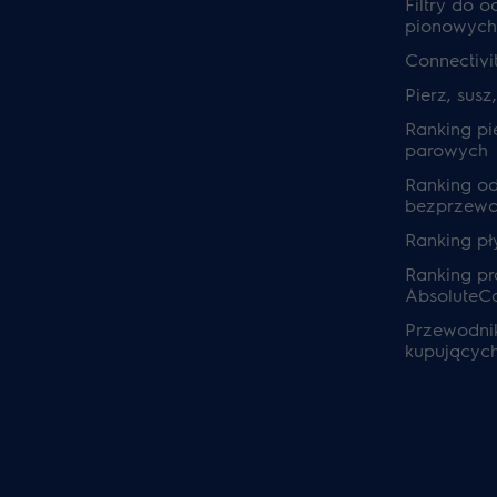
Filtry do 
pionowych
Connectivi
Pierz, susz
Ranking pi
parowych
Ranking o
bezprzew
Ranking pł
Ranking pra
AbsoluteC
Przewodnik
kupującyc