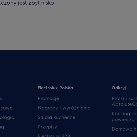
czony jest zbyt nisko
Electrolux Polska
Odkryj
x
Promocje
Pralki i sus
AbsoluteC
ansowe
Nagrody i wyróżnienia
Ranking o
ologia
Studia kuchenne
powietrza
ng
Przepisy
Domowe hi
Electrolux B2B