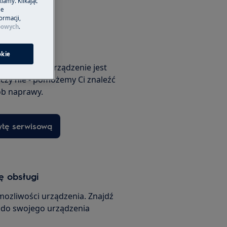
lamy. Klikając
je
ormacji,
bowych
.
erwisową
okie
o, czy Twoje urządzenie jest
 czy nie - pomożemy Ci znaleźć
b naprawy.
ytę serwisową
ę obsługi
mozliwości urządzenia. Znajdź
i do swojego urządzenia