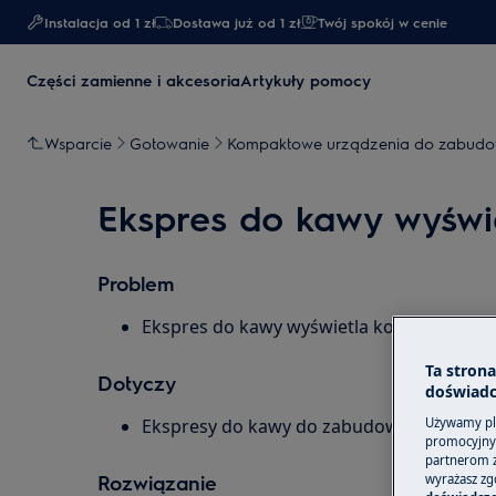
Instalacja od 1 zł
Dostawa już od 1 zł​
Twój spokój w cenie
Części zamienne i akcesoria
Artykuły pomocy
Wsparcie
Gotowanie
Kompaktowe urządzenia do zabud
Ekspres do kawy wyświ
Problem
Ekspres do kawy wyświetla komunikat "N
Ta stron
Dotyczy
doświadc
Ekspresy do kawy do zabudowy
Używamy pli
promocyjnyc
partnerom z 
Rozwiązanie
wyrażasz zg