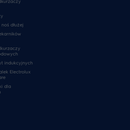
odkurzaczy
ty
, noś dłużej
ekarników
dkurzaczy
odowych
yt indukcyjnych
lek Electrolux
are
i dla
h