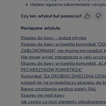
Ułatwia regularne odkamienianie i utrzym
Czy ten artykuł był pomocny?
Powiązane artykuły
Ekspres do kawy - rodzaj młynka
Ekspres do kawy wyświetla komunikat 
ZABLOKOWANA", nie można przyrządzić 
Nie mogę wyjąć zaparzacza w celu wyczy
Ekspres do kawy wyświetla komunikat 
PĘCHERZYKÓW POWIETRZA”
Komunikat "ZA DROBNO ZMIELONA USTA
pojawił się na wyświetlaczu ekspresu do 
Barwa urządzenia według palety RAL
Ekspres nie mieli kawy
Jak często czyścić elementy wbudowaneg