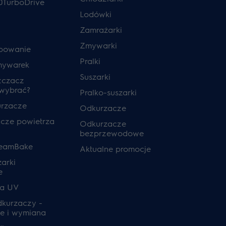
0TurboDrive
Lodówki
Zamrażarki
Zmywarki
powanie
Pralki
mywarek
Suszarki
zczacz
 wybrać?
Pralko-suszarki
urzacze
Odkurzacze
cze powietrza
Odkurzacze
bezprzewodowe
teamBake
Aktualne promocje
zarki
e
ia UV
odkurzaczy -
e i wymiana