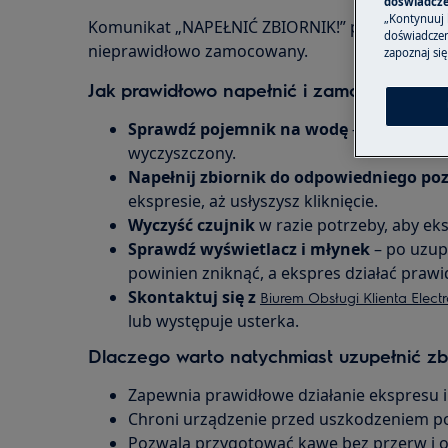
doświadcze
„Kontynuuj 
Komunikat „NAPEŁNIĆ ZBIORNIK!” pojawia się, g
doświadczeni
nieprawidłowo zamocowany.
zapoznaj się
Jak prawidłowo napełnić i zamocować zbi
Sprawdź pojemnik na wodę
– upewnij się
wyczyszczony.
Napełnij zbiornik do odpowiedniego po
ekspresie, aż usłyszysz kliknięcie.
Wyczyść czujnik
w razie potrzeby, aby e
Sprawdź wyświetlacz i młynek
– po uzup
powinien zniknąć, a ekspres działać praw
Skontaktuj się z
Biurem Obsługi Klienta Elect
lub występuje usterka.
Dlaczego warto natychmiast uzupełnić zbi
Zapewnia prawidłowe działanie ekspresu i
Chroni urządzenie przed uszkodzeniem p
Pozwala przygotować kawę bez przerw i 