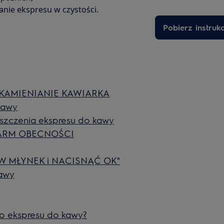
anie ekspresu w czystości.
Pobierz instruk
"ODKAMIENIANIE KAWIARKA
kawy
szczenia ekspresu do kawy
„ALARM OBECNOŚCI
W MŁYNEK i NACISNĄĆ OK"
kawy
o ekspresu do kawy?