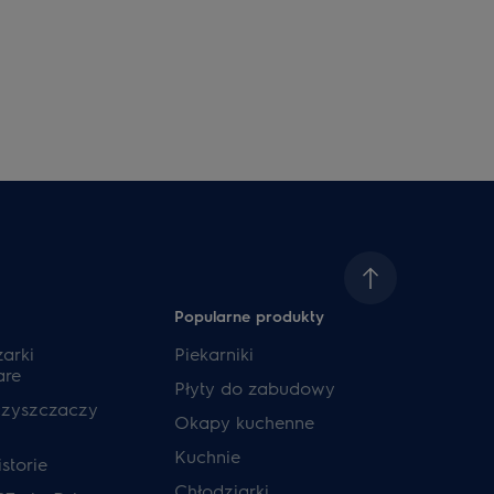
Popularne produkty
zarki
Piekarniki
are
Płyty do zabudowy
czyszczaczy
Okapy kuchenne
Kuchnie
storie
Chłodziarki