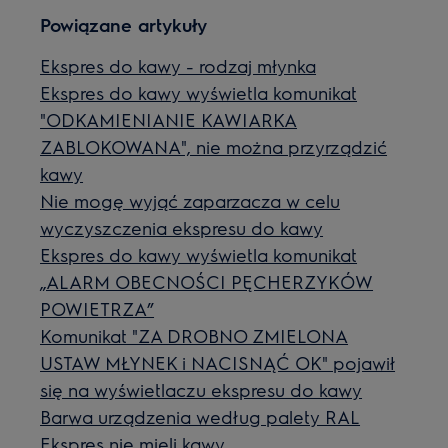
Powiązane artykuły
Ekspres do kawy - rodzaj młynka
Ekspres do kawy wyświetla komunikat
"ODKAMIENIANIE KAWIARKA
ZABLOKOWANA", nie można przyrządzić
kawy
Nie mogę wyjąć zaparzacza w celu
wyczyszczenia ekspresu do kawy
Ekspres do kawy wyświetla komunikat
„ALARM OBECNOŚCI PĘCHERZYKÓW
POWIETRZA”
Komunikat "ZA DROBNO ZMIELONA
USTAW MŁYNEK i NACISNĄĆ OK" pojawił
się na wyświetlaczu ekspresu do kawy
Barwa urządzenia według palety RAL
Ekspres nie mieli kawy