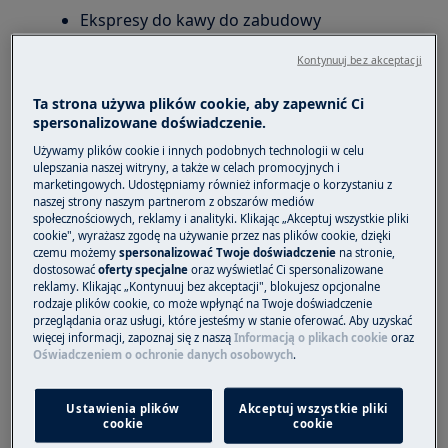
Ekspresy do kawy do zabudowy
Kontynuuj bez akceptacji
Rozwiązanie
Ta strona używa plików cookie, aby zapewnić Ci
1. Sprawdź, czy w obwodzie nie występują
spersonalizowane doświadczenie.
zestalone pozostałości mleka (najczęstsza
Używamy plików cookie i innych podobnych technologii w celu
przyczyna problemu):
ulepszania naszej witryny, a także w celach promocyjnych i
marketingowych. Udostępniamy również informacje o korzystaniu z
czasami wystarcza, aby rozpocząć
naszej strony naszym partnerom z obszarów mediów
społecznościowych, reklamy i analityki. Klikając „Akceptuj wszystkie pliki
przygotowywanie „gorącego mleka”,
cookie", wyrażasz zgodę na używanie przez nas plików cookie, dzięki
odczekać co najmniej 15 sekund,
czemu możemy
spersonalizować Twoje doświadczenie
na stronie,
zatrzymać przygotowywanie i postąpić
dostosować
oferty specjalne
oraz wyświetlać Ci spersonalizowane
reklamy. Klikając „Kontynuuj bez akceptacji", blokujesz opcjonalne
zgodnie z procesem czyszczenia
rodzaje plików cookie, co może wpłynąć na Twoje doświadczenie
przeglądania oraz usługi, które jesteśmy w stanie oferować. Aby uzyskać
2. Upewnij się, że uszczelki dyszy łączącej
więcej informacji, zapoznaj się z naszą
Informacją o plikach cookie
oraz
pojemnik na mleko z ekspresem są czyste i
Oświadczeniem o ochronie danych osobowych
.
wolne od resztek zestalonego mleka.
Ustawienia plików
Akceptuj wszystkie pliki
3. Wyczyść rurkę dozownika mleka, rurkę
cookie
cookie
ssącą, pokrętło, pokrywkę pod gorącą wodą z