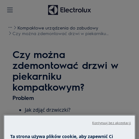
Kompaktowe urządzenia do zabudowy
Czy można zdemontować drzwi w piekarniku
kompatkowym?
Czy można
zdemontować drzwi w
piekarniku
kompatkowym?
Problem
Jak zdjąć drzwiczki?
Czy można zdjąć drzwiczki w piekarniku
Kontynuuj bez akceptacji
kompaktowym?
Czy można zdemontować drzwi w
Ta strona używa plików cookie, aby zapewnić Ci