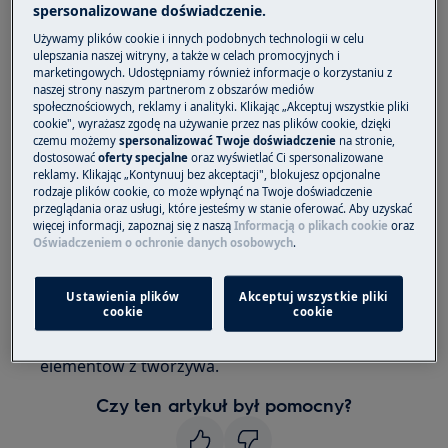
piekarnikach kompaktowych?
spersonalizowane doświadczenie.
Używamy plików cookie i innych podobnych technologii w celu
Dotyczy
ulepszania naszej witryny, a także w celach promocyjnych i
marketingowych. Udostępniamy również informacje o korzystaniu z
Piekarniki kompaktowe
naszej strony naszym partnerom z obszarów mediów
społecznościowych, reklamy i analityki. Klikając „Akceptuj wszystkie pliki
cookie", wyrażasz zgodę na używanie przez nas plików cookie, dzięki
Rozwiązanie
czemu możemy
spersonalizować Twoje doświadczenie
na stronie,
dostosować
oferty specjalne
oraz wyświetlać Ci spersonalizowane
reklamy. Klikając „Kontynuuj bez akceptacji", blokujesz opcjonalne
Zgodnie z specyfikacją urządzenia w
rodzaje plików cookie, co może wpłynąć na Twoje doświadczenie
piekarnikach kompaktowych nie ma możliwości
przeglądania oraz usługi, które jesteśmy w stanie oferować. Aby uzyskać
więcej informacji, zapoznaj się z naszą
Informacją o plikach cookie
oraz
samodzielnego zdemontowania oraz rozłożenia
Oświadczeniem o ochronie danych osobowych
.
drzwi.
Jakakolwiek ingerencja i naruszenie
Ustawienia plików
Akceptuj wszystkie pliki
cookie
cookie
integralności urządzenia może doprowadzić do
utraty szczelności oraz uszkodzeniem
elementów z tworzywa.
Czy ten artykuł był pomocny?