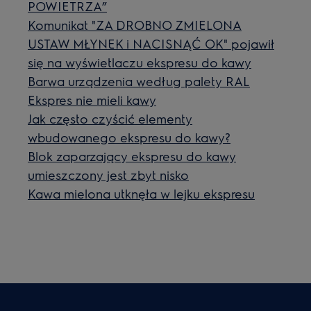
POWIETRZA”
Komunikat "ZA DROBNO ZMIELONA
USTAW MŁYNEK i NACISNĄĆ OK" pojawił
się na wyświetlaczu ekspresu do kawy
Barwa urządzenia według palety RAL
Ekspres nie mieli kawy
Jak często czyścić elementy
wbudowanego ekspresu do kawy?
Blok zaparzający ekspresu do kawy
umieszczony jest zbyt nisko
Kawa mielona utknęła w lejku ekspresu