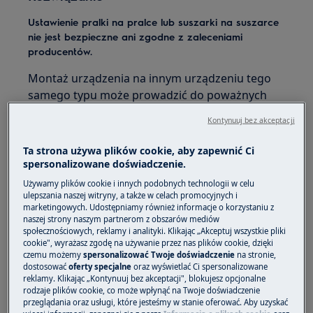
Ustawienie pralki na pralce lub suszarki na suszarce
nie jest bezpieczne ani zgodne z zaleceniami
producentów.
Montaż urządzenia na innym urządzeniu tego
samego typu może prowadzić do poważnych
problemów i potencjalnie stanowić zagrożenie
Kontynuuj bez akceptacji
dla użytkownika. Poniżej znajduje się opis,
dlaczego takie działanie jest niebezpieczne:
Ta strona używa plików cookie, aby zapewnić Ci
spersonalizowane doświadczenie.
Pralki, suszarki i inne urządzenia gospodarstwa
Używamy plików cookie i innych podobnych technologii w celu
domowego są zaprojektowane do działania jako
ulepszania naszej witryny, a także w celach promocyjnych i
oddzielne, niezależne jednostki. Każde z nich ma
marketingowych. Udostępniamy również informacje o korzystaniu z
naszej strony naszym partnerom z obszarów mediów
swoje własne zalecenia dotyczące instalacji i
społecznościowych, reklamy i analityki. Klikając „Akceptuj wszystkie pliki
użytkowania. W przypadku próby umieszczenia
cookie", wyrażasz zgodę na używanie przez nas plików cookie, dzięki
czemu możemy
spersonalizować Twoje doświadczenie
na stronie,
pralki na pralce lub suszarki na suszarce, mogą
dostosować
oferty specjalne
oraz wyświetlać Ci spersonalizowane
wystąpić następujące problemy:
reklamy. Klikając „Kontynuuj bez akceptacji", blokujesz opcjonalne
rodzaje plików cookie, co może wpłynąć na Twoje doświadczenie
Brak stabilności:
Pralki są ciężkim
przeglądania oraz usługi, które jesteśmy w stanie oferować. Aby uzyskać