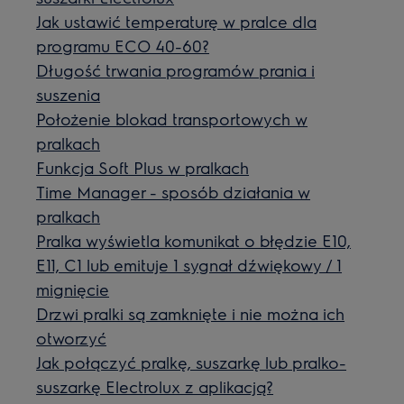
Jak ustawić temperaturę w pralce dla
programu ECO 40-60?
Długość trwania programów prania i
suszenia
Położenie blokad transportowych w
pralkach
Funkcja Soft Plus w pralkach
Time Manager - sposób działania w
pralkach
Pralka wyświetla komunikat o błędzie E10,
E11, C1 lub emituje 1 sygnał dźwiękowy / 1
mignięcie
Drzwi pralki są zamknięte i nie można ich
otworzyć
Jak połączyć pralkę, suszarkę lub pralko-
suszarkę Electrolux z aplikacją?