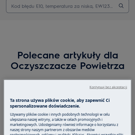
Polecane artykuły dla
Oczyszczacze Powietrza
Kontynuuj bez akceptacji
Jakie dane mierzy oczyszczacz
powietrza?
Ta strona używa plików cookie, aby zapewnić Ci
spersonalizowane doświadczenie.
Używamy plików cookie i innych podobnych technologii w celu
Na czym polega funkcja jonizacji w
ulepszania naszej witryny, a także w celach promocyjnych i
oczyszczaczu powietrza?
marketingowych. Udostępniamy również informacje o korzystaniu z
naszej strony naszym partnerom z obszarów mediów
społecznościowych, reklamy i analityki. Klikając „Akceptuj wszystkie pliki