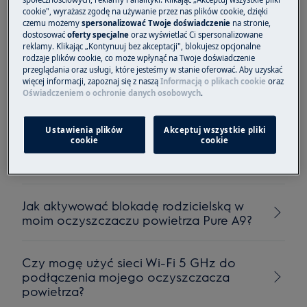
cookie", wyrażasz zgodę na używanie przez nas plików cookie, dzięki
Po włączeniu nawiżacza powietrza,
czemu możemy
spersonalizować Twoje doświadczenie
na stronie,
oczyszczacz zwiększa intensywność
dostosować
oferty specjalne
oraz wyświetlać Ci spersonalizowane
reklamy. Klikając „Kontynuuj bez akceptacji", blokujesz opcjonalne
pracy
rodzaje plików cookie, co może wpłynąć na Twoje doświadczenie
przeglądania oraz usługi, które jesteśmy w stanie oferować. Aby uzyskać
więcej informacji, zapoznaj się z naszą
Informacją o plikach cookie
oraz
Lampka oczyszczacza powietrza miga na
Oświadczeniem o ochronie danych osobowych
.
biało
Ustawienia plików
Akceptuj wszystkie pliki
cookie
cookie
Czy mój oczyszczacz powietrza usuwa
radon?
Jak aktywować blokadę rodzicielską w
moim oczyszczaczu powietrza Pure A9?
Czy mogę użyć sieci Wi-Fi 5 GHz do
podłączenia mojego oczyszczacza
powietrza?