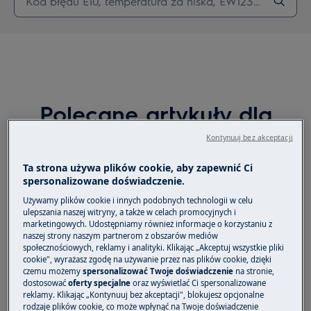
Polecane artykuły dla
Klimatyzatory
Kontynuuj bez akceptacji
Ta strona używa plików cookie, aby zapewnić Ci
spersonalizowane doświadczenie.
Używamy plików cookie i innych podobnych technologii w celu
Odprowadzanie skroplin z klimatyzatorów
ulepszania naszej witryny, a także w celach promocyjnych i
przenośnych EXP26U338HW,
marketingowych. Udostępniamy również informacje o korzystaniu z
EXP34U338HW, EXP26U338CW i
naszej strony naszym partnerom z obszarów mediów
EXP34U338CW
społecznościowych, reklamy i analityki. Klikając „Akceptuj wszystkie pliki
cookie", wyrażasz zgodę na używanie przez nas plików cookie, dzięki
czemu możemy
spersonalizować Twoje doświadczenie
na stronie,
dostosować
oferty specjalne
oraz wyświetlać Ci spersonalizowane
Eksploatacja klimatyzatora przenośnego
reklamy. Klikając „Kontynuuj bez akceptacji", blokujesz opcjonalne
(filtry, skropliny, odgrzybianie, jak
rodzaje plików cookie, co może wpłynąć na Twoje doświadczenie