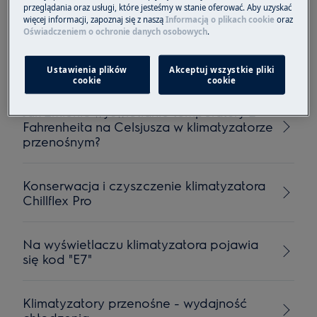
przygotować po sezonie?)
przeglądania oraz usługi, które jesteśmy w stanie oferować. Aby uzyskać
więcej informacji, zapoznaj się z naszą
Informacją o plikach cookie
oraz
Oświadczeniem o ochronie danych osobowych
.
Klimatyzator nie chłodzi prawidłowo -
odprowadzane powietrze nie jest zimne
Ustawienia plików
Akceptuj wszystkie pliki
cookie
cookie
Jak zmienić wyświetlanie temperatury z
Fahrenheita na Celsjusza w klimatyzatorze
przenośnym?
Konserwacja i czyszczenie klimatyzatora
Chillflex Pro
Na wyświetlaczu klimatyzatora pojawia
się kod "E7"
Klimatyzatory przenośne - wydajność