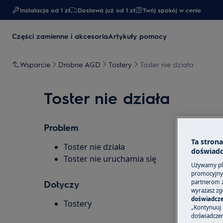
Instalacja od 1 zł
Dostawa już od 1 zł​
Twój spokój w cenie
Części zamienne i akcesoria
Artykuły pomocy
Wsparcie
Drobne AGD
Tostery
Toster nie działa
Toster nie działa
Problem
Ta stron
Toster nie działa
doświadc
Toster nie uruchamia się
Używamy pli
promocyjnyc
partnerom z 
Dotyczy
wyrażasz zg
doświadcze
Tostery
„Kontynuuj 
doświadczeni