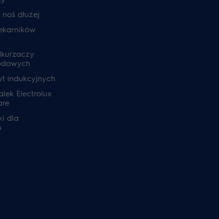
, noś dłużej
ekarników
dkurzaczy
odowych
yt indukcyjnych
lek Electrolux
are
i dla
h