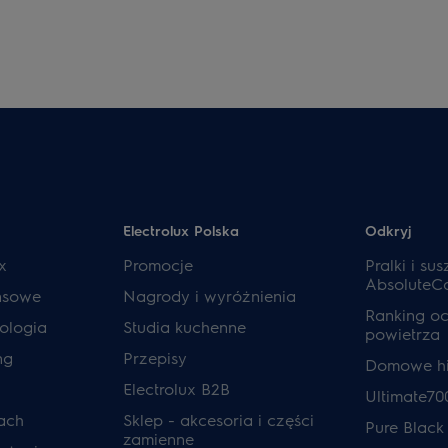
Electrolux Polska
Odkryj
x
Promocje
Pralki i sus
AbsoluteC
ansowe
Nagrody i wyróżnienia
Ranking o
ologia
Studia kuchenne
powietrza
ng
Przepisy
Domowe hi
Electrolux B2B
Ultimate70
ach
Sklep - akcesoria i części
Pure Black
zamienne