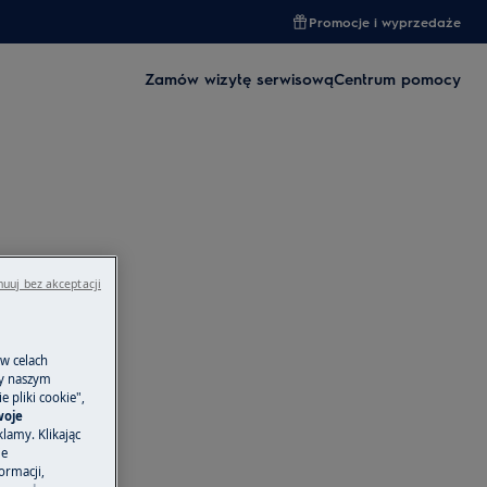
Promocje i wyprzedaże
Zamów wizytę serwisową
Centrum pomocy
uuj bez akceptacji
 w celach
ny naszym
 pliki cookie",
woje
lamy. Klikając
je
ormacji,