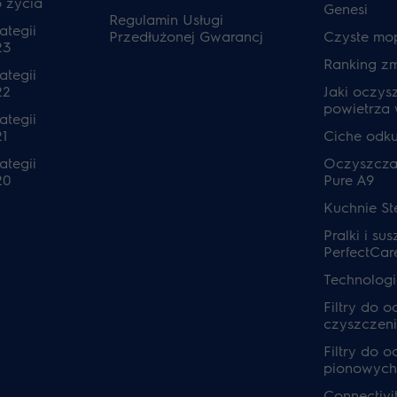
o życia
Genesi
Regulamin Usługi
ategii
Przedłużonej Gwarancj
Czyste mo
23
Ranking z
ategii
22
Jaki oczys
powietrza
ategii
1
Ciche odk
ategii
Oczyszcza
20
Pure A9
Kuchnie S
Pralki i sus
PerfectCar
Technolog
Filtry do 
czyszczeni
Filtry do 
pionowych
Connectivi