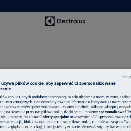
Kontyn
a używa plików cookie, aby zapewnić Ci spersonalizowane
zenie.
ków cookie i innych podobnych technologii w celu ulepszania naszej witryny, a także
h i marketingowych. Udostępniamy również informacje o korzystaniu z naszej stro
obszarów mediów społecznościowych, reklamy i analityki. Klikając „Akceptuj wszystkie
odę na używanie przez nas plików cookie, dzięki czemu możemy
spersonalizować T
nie
na stronie, dostosować
oferty specjalne
oraz wyświetlać Ci spersonalizowane rek
bez akceptacji", blokujesz opcjonalne rodzaje plików cookie, co może wpłynąć na Two
e przeglądania oraz usługi, które jesteśmy w stanie oferować. Aby uzyskać więcej inf