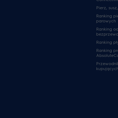
Pierz, susz
Ranking pi
parowych
Ranking o
bezprzew
Ranking pł
Ranking pra
AbsoluteC
Przewodnik
kupującyc