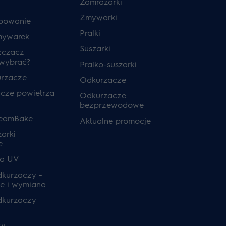
Zamrażarki
Zmywarki
powanie
Pralki
mywarek
Suszarki
zczacz
 wybrać?
Pralko-suszarki
urzacze
Odkurzacze
cze powietrza
Odkurzacze
bezprzewodowe
teamBake
Aktualne promocje
zarki
e
ia UV
odkurzaczy -
e i wymiana
odkurzaczy
ty