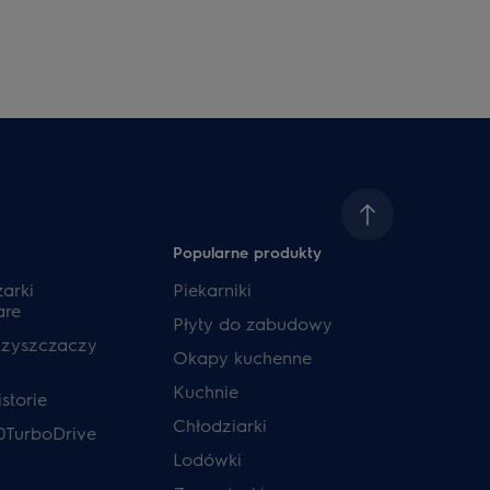
Popularne produkty
zarki
Piekarniki
are
Płyty do zabudowy
czyszczaczy
Okapy kuchenne
Kuchnie
storie
Chłodziarki
0TurboDrive
Lodówki