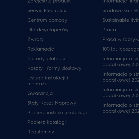
Zarejestruj produkt
Informacje fin
Serwis Electrolux
Środowisko i ek
Centrum pomocy
Sustainable livi
Dla deweloperów
Praca
Zwroty
Praca w fabryk
Reklamacje
100 lat lepszeg
Metody płatności
Informacja o str
podatkowej 20
Koszty i formy dostawy
Informacja o str
Usługa instalacji i
podatkowej 20
montażu
Informacja o str
Gwarancja
podatkowej 202
Stały Koszt Naprawy
Informacja o str
podatkowej 20
Pobierz instrukcje obsługi
Pobierz katalogi
Regulaminy