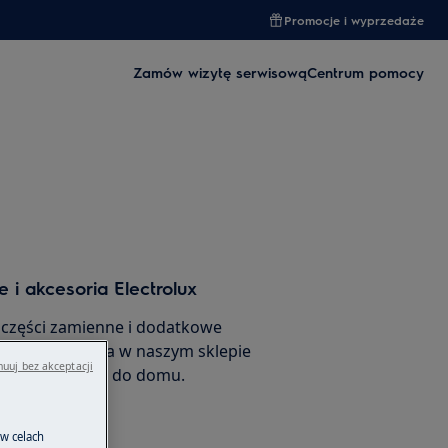
Promocje i wyprzedaże
Zamów wizytę serwisową
Centrum pomocy
 i akcesoria Electrolux
 części zamienne i dodatkowe
ego urządzenia w naszym sklepie
uuj bez akceptacji
amów je prosto do domu.
 w celach
rnetowego