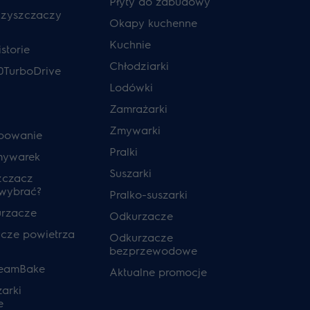
Płyty do zabudowy
czyszczaczy
Okapy kuchenne
Kuchnie
storie
Chłodziarki
0TurboDrive
Lodówki
Zamrażarki
Zmywarki
powanie
Pralki
mywarek
Suszarki
zczacz
 wybrać?
Pralko-suszarki
urzacze
Odkurzacze
cze powietrza
Odkurzacze
bezprzewodowe
teamBake
Aktualne promocje
zarki
e