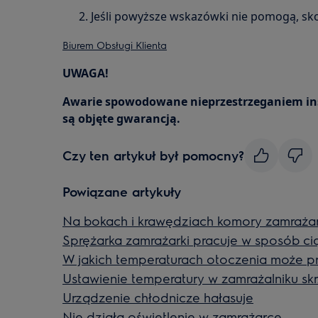
Jeśli powyższe wskazówki nie pomogą, skon
Biurem Obsługi Klienta
UWAGA!
Awarie spowodowane nieprzestrzeganiem instr
są objęte gwarancją.
Czy ten artykuł był pomocny?
Powiązane artykuły
Na bokach i krawędziach komory zamrażark
Sprężarka zamrażarki pracuje w sposób ci
W jakich temperaturach otoczenia może 
Ustawienie temperatury w zamrażalniku sk
Urządzenie chłodnicze hałasuje
Nie działa oświetlenie w zamrażarce