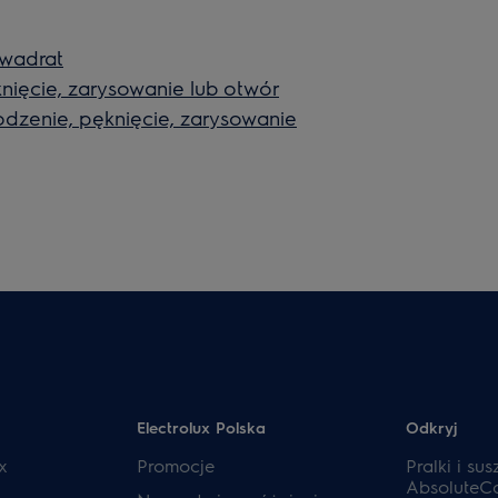
kwadrat
ięcie, zarysowanie lub otwór
dzenie, pęknięcie, zarysowanie
Electrolux Polska
Odkryj
x
Promocje
Pralki i sus
AbsoluteC