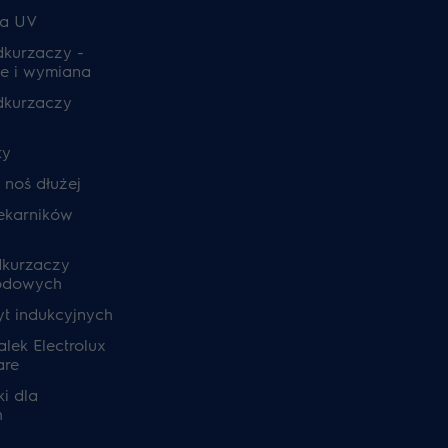
ia UV
odkurzaczy -
e i wymiana
odkurzaczy
ty
, noś dłużej
ekarników
dkurzaczy
odowych
yt indukcyjnych
lek Electrolux
are
i dla
h