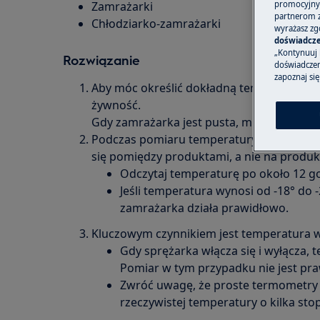
promocyjnyc
Zamrażarki
partnerom z 
Chłodziarko-zamrażarki
wyrażasz zg
doświadcze
„Kontynuuj 
Rozwiązanie
doświadczeni
zapoznaj się
Aby móc określić dokładną temperaturę, 
żywność.
Gdy zamrażarka jest pusta, mierzona jest
Podczas pomiaru temperatury za pomocą
się pomiędzy produktami, a nie na produk
Odczytaj temperaturę po około 12 g
Jeśli temperatura wynosi od -18° do -
zamrażarka działa prawidłowo.
Kluczowym czynnikiem jest temperatura
Gdy sprężarka włącza się i wyłącza, 
Pomiar w tym przypadku nie jest pra
Zwróć uwagę, że proste termometry
rzeczywistej temperatury o kilka stop