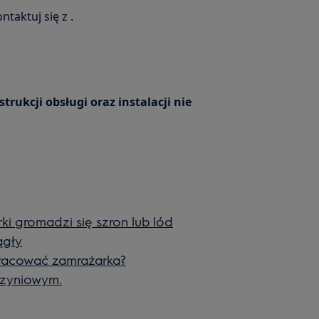
taktuj się z .
ukcji obsługi oraz instalacji nie
i gromadzi się szron lub lód
ągły
pracować zamrażarka?
rzyniowym.