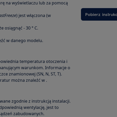
rę na wyświetlaczu lub za pomocą
Pobierz instruk
astFreeze
) jest włączona (w
 osiągnąć - 30 ° C.
leźć w danego modelu.
owiednia temperatura otoczenia i
 panującym warunkom. Informacje o
czce znamionowej (SN, N, ST, T).
ratur można znaleźć w .
wane zgodnie z instrukcją instalacji.
powiednią wentylację, jest to
rządzeń zabudowanych.