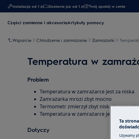
Instalacja od 1 zł
Dostawa już od 1 zł​
Twój spokój w cenie
Części zamienne i akcesoria
Artykuły pomocy
Wsparcie
Chłodzenie i zamrażanie
Zamrażarki
Temperatu
Temperatura w zamrażar
Problem
Temperatura w zamrażarce jest za niska
Zamrażarka mrozi zbyt mocno
Termometr zmierzył zbyt niską temperatur
Temperatura w zamrażarce jest znacznie n
Ta stron
doświadc
Dotyczy
Używamy pli