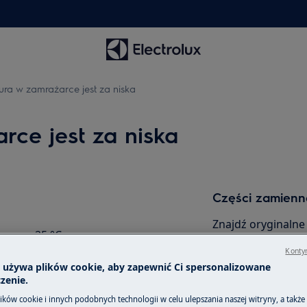
ra w zamrażarce jest za niska
ce jest za niska
Części zamienne
Znajdź oryginalne
ę np. -25 °C
akcesoria do swoj
iższa niż ustawiona
Kontyn
internetowym i z
a używa plików cookie, aby zapewnić Ci spersonalizowane
zenie.
ków cookie i innych podobnych technologii w celu ulepszania naszej witryny, a także
Do sklepu inte