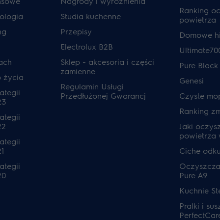
ansowe
Nagrody i wyróżnienia
Ranking o
ologia
Studia kuchenne
powietrza
ng
Przepisy
Domowe hi
Electrolux B2B
Ultimate70
ach
Sklep - akcesoria i części
Pure Black
zamienne
o życia
Genesi
Regulamin Usługi
ategii
Przedłużonej Gwarancj
Czyste mo
23
Ranking z
ategii
22
Jaki oczys
powietrza
ategii
1
Ciche odk
ategii
Oczyszcza
20
Pure A9
Kuchnie S
Pralki i sus
PerfectCar