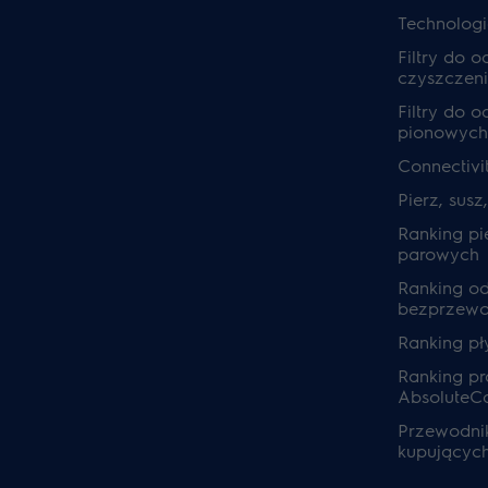
Technolog
Filtry do 
czyszczeni
Filtry do 
pionowych
Connectivi
Pierz, susz
Ranking pi
parowych
Ranking o
bezprzew
Ranking pł
Ranking pra
AbsoluteC
Przewodnik
kupującyc