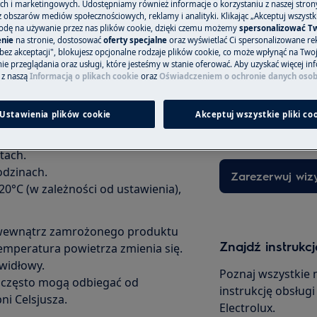
h i marketingowych. Udostępniamy również informacje o korzystaniu z naszej stro
obszarów mediów społecznościowych, reklamy i analityki. Klikając „Akceptuj wszystkie
odę na używanie przez nas plików cookie, dzięki czemu możemy
spersonalizować T
nie
na stronie, dostosować
oferty specjalne
oraz wyświetlać Ci spersonalizowane rek
bez akceptacji", blokujesz opcjonalne rodzaje plików cookie, co może wpłynąć na Two
Zamów wizytę s
e przeglądania oraz usługi, które jesteśmy w stanie oferować. Aby uzyskać więcej inf
 z naszą
Informacją o plikach cookie
oraz
Oświadczeniem o ochronie danych oso
w urządzeniu musi być załadowana
Niezależnie od teg
objęte gwarancją,
Ustawienia plików cookie
Akceptuj wszystkie pliki co
 tylko temperatura powietrza.
odpowiedni sposó
 termometru, musi on znajdować
tach.
odzinach.
Zarezerwuj wiz
20°C (w zależności od ustawienia),
 wewnątrz zamrożonego produktu
Znajdź instrukcj
temperatura powietrza zmienia się.
widłowy.
Poznaj wszystkie 
 często mogą odbiegać od
instrukcję obsług
ni Celsjusza.
Electrolux.