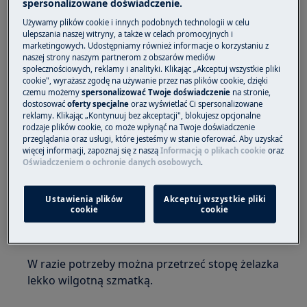
spersonalizowane doświadczenie.
Dotyczy
Używamy plików cookie i innych podobnych technologii w celu
ulepszania naszej witryny, a także w celach promocyjnych i
Stacja parowa
marketingowych. Udostępniamy również informacje o korzystaniu z
naszej strony naszym partnerom z obszarów mediów
społecznościowych, reklamy i analityki. Klikając „Akceptuj wszystkie pliki
Rozwiązanie
cookie", wyrażasz zgodę na używanie przez nas plików cookie, dzięki
czemu możemy
spersonalizować Twoje doświadczenie
na stronie,
1. Aby uzyskać parę należy nacisnąć i
dostosować
oferty specjalne
oraz wyświetlać Ci spersonalizowane
przytrzymać przycisk pary przez około jedną
reklamy. Klikając „Kontynuuj bez akceptacji", blokujesz opcjonalne
rodzaje plików cookie, co może wpłynąć na Twoje doświadczenie
minutę.
przeglądania oraz usługi, które jesteśmy w stanie oferować. Aby uzyskać
więcej informacji, zapoznaj się z naszą
Informacją o plikach cookie
oraz
Następnie przez kolejną minutę, aby oczyścić
Oświadczeniem o ochronie danych osobowych
.
system wytwarzania pary.
Ustawienia plików
Akceptuj wszystkie pliki
2. Należy wyprasować stary ręcznik, aby
cookie
cookie
pozostałości wewnątrz żelazka nie znalazły
się na praniu.
W razie potrzeby można przetrzeć stopę żelazka
lekko wilgotną szmatką.