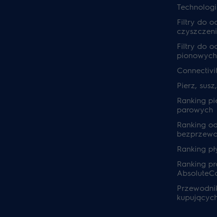
Technolog
Filtry do 
czyszczeni
Filtry do 
pionowych
Connectivi
Pierz, susz
Ranking pi
parowych
Ranking o
bezprzew
Ranking pł
Ranking pra
AbsoluteC
Przewodnik
kupującyc