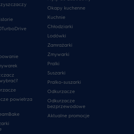
czyszczaczy
Okapy kuchenne
Kuchnie
storie
Chłodziarki
0TurboDrive
Lodówki
Zamrażarki
Zmywarki
powanie
Pralki
mywarek
Suszarki
zczacz
 wybrać?
Pralko-suszarki
urzacze
Odkurzacze
cze powietrza
Odkurzacze
bezprzewodowe
teamBake
Aktualne promocje
zarki
e