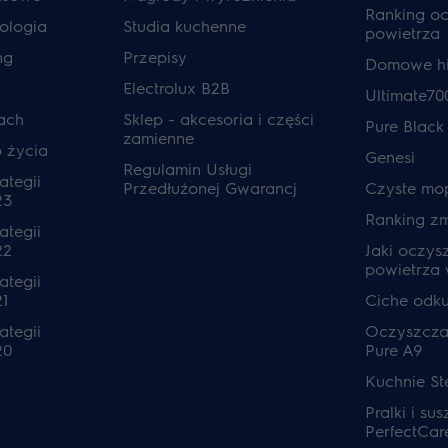
Ranking o
ologia
Studia kuchenne
powietrza
ng
Przepisy
Domowe hi
Electrolux B2B
Ultimate70
ach
Sklep - akcesoria i części
Pure Black
zamienne
o życia
Genesi
Regulamin Usługi
ategii
Przedłużonej Gwarancj
Czyste mo
23
Ranking z
ategii
22
Jaki oczys
powietrza
ategii
1
Ciche odk
ategii
Oczyszcza
20
Pure A9
Kuchnie S
Pralki i sus
PerfectCar