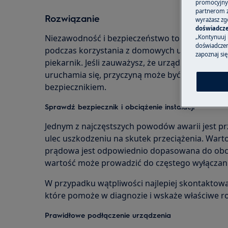
promocyjnyc
partnerom z 
Rozwiązanie
wyrażasz zg
doświadcze
Niezawodność i bezpieczeństwo to kluczowe cz
„Kontynuuj 
doświadczeni
podczas korzystania z domowych urządzeń AGD,
zapoznaj się
piekarnik. Jeśli zauważysz, że urządzenie nie n
uruchamia się, przyczyną może być usterka elek
bezpiecznikiem.
Sprawdź bezpiecznik i obciążenie instalacji
Jednym z najczęstszych powodów awarii jest pr
ulec uszkodzeniu na skutek przeciążenia. Warto
prądowa jest odpowiednio dopasowana do obcią
wartość może prowadzić do częstego wyłączani
W przypadku wątpliwości najlepiej skontaktować
które pomoże w diagnozie i wskaże właściwe r
Prawidłowe podłączenie urządzenia