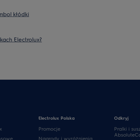
mbol kłódki
ikach Electrolux?
Electrolux Polska
Odkryj
x
Promocje
Pralki i sus
AbsoluteC
ansowe
Nagrody i wyróżnienia