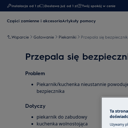
Instalacja od 1 zł
Dostawa już od 1 zł​
Twój spokój w cenie
Części zamienne i akcesoria
Artykuły pomocy
Wsparcie
Gotowanie
Piekarniki
Przepala się bezpiecznik
Przepala się bezpieczn
Problem
Piekarnik/kuchenka nieustannie powoduje
bezpiecznika
Dotyczy
Ta stron
piekarnik do zabudowy
doświadc
kuchenka wolnostojąca
Używamy pli