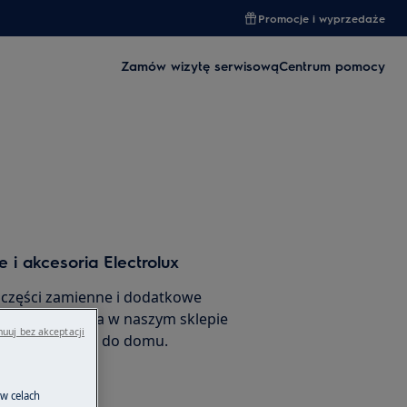
Promocje i wyprzedaże
Zamów wizytę serwisową
Centrum pomocy
 i akcesoria Electrolux
 części zamienne i dodatkowe
ego urządzenia w naszym sklepie
uuj bez akceptacji
amów je prosto do domu.
 w celach
rnetowego