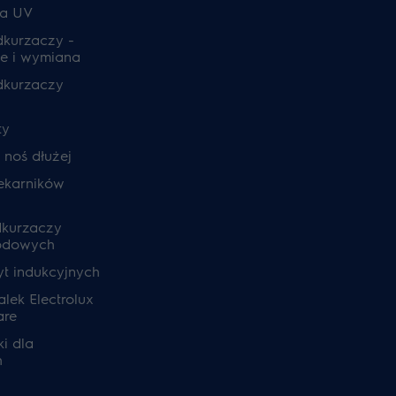
ia UV
odkurzaczy -
e i wymiana
odkurzaczy
ty
, noś dłużej
ekarników
dkurzaczy
odowych
yt indukcyjnych
lek Electrolux
are
i dla
h