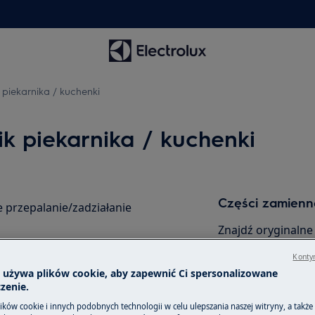
 piekarnika / kuchenki
ik piekarnika / kuchenki
Części zamienne
 przepalanie/zadziałanie
Znajdź oryginalne
akcesoria do swoj
Kontyn
internetowym i z
a używa plików cookie, aby zapewnić Ci spersonalizowane
zenie.
ków cookie i innych podobnych technologii w celu ulepszania naszej witryny, a także
Do sklepu inte