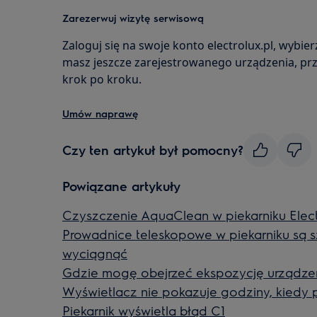
Zarezerwuj wizytę serwisową
Zaloguj się na swoje konto electrolux.pl, wybier
masz jeszcze zarejestrowanego urządzenia, pr
krok po kroku.
Umów naprawę
Czy ten artykuł był pomocny?
Powiązane artykuły
Czyszczenie AquaClean w piekarniku Elect
Prowadnice teleskopowe w piekarniku są s
wyciągnąć
Gdzie mogę obejrzeć ekspozycję urządze
Wyświetlacz nie pokazuje godziny, kiedy p
Piekarnik wyświetla błąd C1