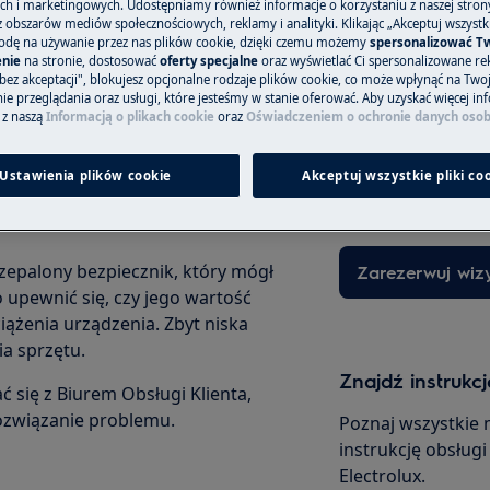
h i marketingowych. Udostępniamy również informacje o korzystaniu z naszej stro
obszarów mediów społecznościowych, reklamy i analityki. Klikając „Akceptuj wszystkie
odę na używanie przez nas plików cookie, dzięki czemu możemy
spersonalizować T
nie
na stronie, dostosować
oferty specjalne
oraz wyświetlać Ci spersonalizowane rek
ynniki, na które zwracamy uwagę
bez akceptacji", blokujesz opcjonalne rodzaje plików cookie, co może wpłynąć na Two
e przeglądania oraz usługi, które jesteśmy w stanie oferować. Aby uzyskać więcej inf
Zamów wizytę s
 takich jak kuchenka czy
 z naszą
Informacją o plikach cookie
oraz
Oświadczeniem o ochronie danych oso
agrzewa się prawidłowo lub nie
Niezależnie od teg
tryczna – najczęściej związana z
objęte gwarancją,
Ustawienia plików cookie
Akceptuj wszystkie pliki co
odpowiedni sposó
zepalony bezpiecznik, który mógł
Zarezerwuj wiz
 upewnić się, czy jego wartość
żenia urządzenia. Zbyt niska
a sprzętu.
Znajdź instrukcj
 się z Biurem Obsługi Klienta,
ozwiązanie problemu.
Poznaj wszystkie 
instrukcję obsług
Electrolux.