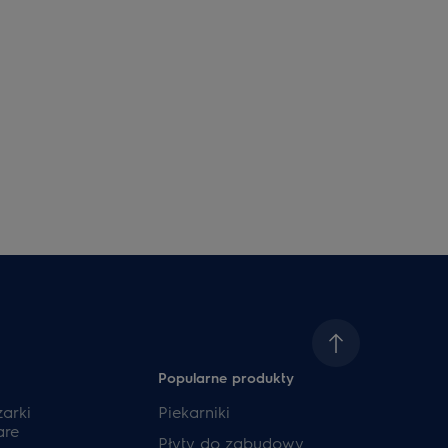
Popularne produkty
zarki
Piekarniki
are
Płyty do zabudowy