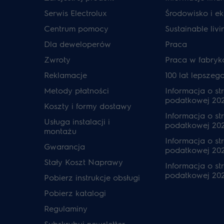
Serwis Electrolux
Środowisko i ek
Centrum pomocy
Sustainable livi
Dla deweloperów
Praca
Zwroty
Praca w fabryk
Reklamacje
100 lat lepszeg
Metody płatności
Informacja o str
podatkowej 20
Koszty i formy dostawy
Informacja o str
Usługa instalacji i
podatkowej 20
montażu
Informacja o str
Gwarancja
podatkowej 202
Stały Koszt Naprawy
Informacja o str
podatkowej 20
Pobierz instrukcje obsługi
Pobierz katalogi
Regulaminy
Subskrybuj newsletter