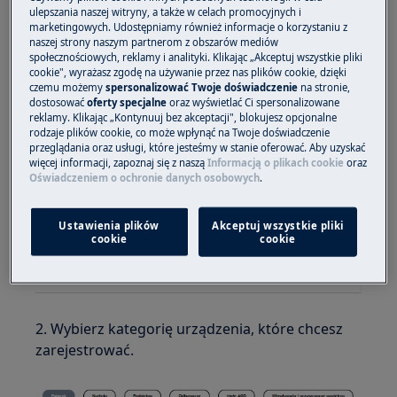
Rozwiązanie
ulepszania naszej witryny, a także w celach promocyjnych i
marketingowych. Udostępniamy również informacje o korzystaniu z
Do udziału w promocji konieczne jest
naszej strony naszym partnerom z obszarów mediów
społecznościowych, reklamy i analityki. Klikając „Akceptuj wszystkie pliki
wypełnienie formularza rejestracyjnego
cookie", wyrażasz zgodę na używanie przez nas plików cookie, dzięki
dostępnego na naszej stronie internetowej. Aby
czemu możemy
spersonalizować Twoje doświadczenie
na stronie,
dostosować
oferty specjalne
oraz wyświetlać Ci spersonalizowane
zgłosić swoje urządzenie do udziału w promocji:
reklamy. Klikając „Kontynuuj bez akceptacji", blokujesz opcjonalne
rodzaje plików cookie, co może wpłynąć na Twoje doświadczenie
1. Wejdź na stronę
Electrolux.pl
i wybierz
przeglądania oraz usługi, które jesteśmy w stanie oferować. Aby uzyskać
zakładkę
Promocje
, widoczną w prawym
więcej informacji, zapoznaj się z naszą
Informacją o plikach cookie
oraz
Oświadczeniem o ochronie danych osobowych
.
górnym rogu witryny.
Ustawienia plików
Akceptuj wszystkie pliki
cookie
cookie
2. Wybierz kategorię urządzenia, które chcesz
zarejestrować.