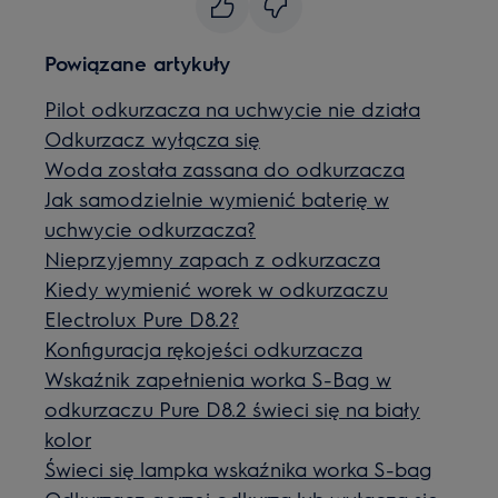
Powiązane artykuły
Pilot odkurzacza na uchwycie nie działa
Odkurzacz wyłącza się
Woda została zassana do odkurzacza
Jak samodzielnie wymienić baterię w
uchwycie odkurzacza?
Nieprzyjemny zapach z odkurzacza
Kiedy wymienić worek w odkurzaczu
Electrolux Pure D8.2?
Konfiguracja rękojeści odkurzacza
Wskaźnik zapełnienia worka S-Bag w
odkurzaczu Pure D8.2 świeci się na biały
kolor
Świeci się lampka wskaźnika worka S-bag