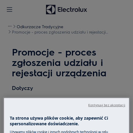
Odkurzacze Tradycyjne
Promocje - proces zgłoszenia udziału i rejestacji
urządzenia
Promocje - proces
zgłoszenia udziału i
rejestacji urządzenia
Dotyczy
Odkurzacz bezworkowy
Kontynuuj bez akceptacji
Odkurzacz tradycyjny
Odkurzacz pionowy
Ta strona używa plików cookie, aby zapewnić Ci
Odkurzacz automatyczny
spersonalizowane doświadczenie.
Używamy plików cookie i innych podobnych technologii w celu