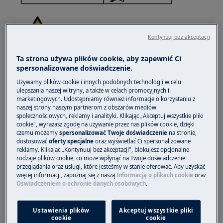
Kontynuuj bez akceptacji
Ta strona używa plików cookie, aby zapewnić Ci
OSTRZEŻENIE!
RYZYKO URAZU
spersonalizowane doświadczenie.
Używamy plików cookie i innych podobnych technologii w celu
ulepszania naszej witryny, a także w celach promocyjnych i
marketingowych. Udostępniamy również informacje o korzystaniu z
naszej strony naszym partnerom z obszarów mediów
społecznościowych, reklamy i analityki. Klikając „Akceptuj wszystkie pliki
cookie", wyrażasz zgodę na używanie przez nas plików cookie, dzięki
Zawsze zachowaj ostrożność podczas
czemu możemy
spersonalizować Twoje doświadczenie
na stronie,
przemieszczania urządzeń. W przypadku
dostosować
oferty specjalne
oraz wyświetlać Ci spersonalizowane
ciężkich sprzętów najbezpieczniej jest, gdy
reklamy. Klikając „Kontynuuj bez akceptacji", blokujesz opcjonalne
rodzaje plików cookie, co może wpłynąć na Twoje doświadczenie
przesuwają je dwie osoby. Zawsze używaj
przeglądania oraz usługi, które jesteśmy w stanie oferować. Aby uzyskać
rękawic ochronnych i obuwia ochronnego.
więcej informacji, zapoznaj się z naszą
Informacją o plikach cookie
oraz
Oświadczeniem o ochronie danych osobowych
.
Noszenie rękawic ochronnych w każdej sytuacji
zapobiega skaleczeniom od ostrych krawędzi.
Ustawienia plików
Akceptuj wszystkie pliki
cookie
cookie