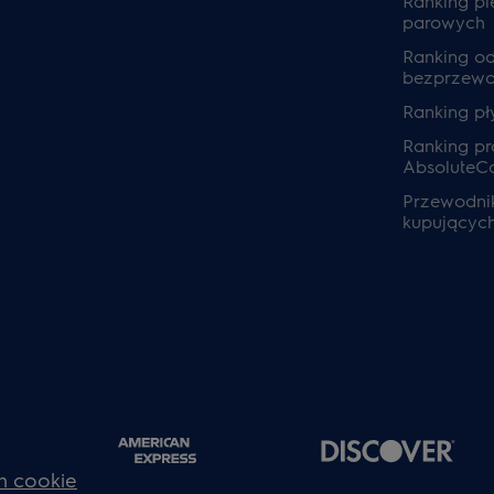
Ranking pi
parowych
Ranking o
bezprzew
Ranking pł
Ranking pra
AbsoluteC
Przewodnik
kupującyc
h cookie