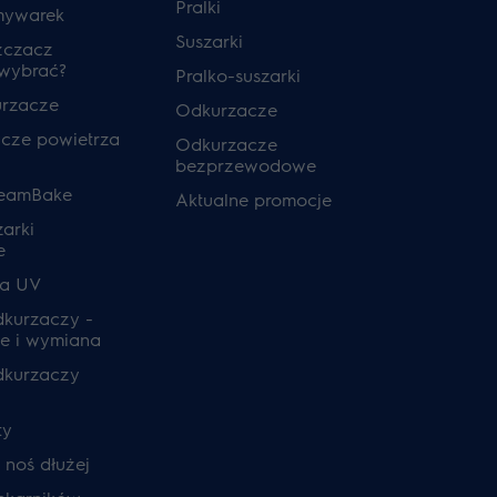
Pralki
mywarek
Suszarki
zczacz
 wybrać?
Pralko-suszarki
urzacze
Odkurzacze
cze powietrza
Odkurzacze
bezprzewodowe
teamBake
Aktualne promocje
zarki
e
ia UV
odkurzaczy -
e i wymiana
odkurzaczy
ty
, noś dłużej