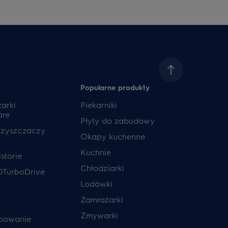
Popularne produkty
zarki
Piekarniki
are
Płyty do zabudowy
czyszczaczy
Okapy kuchenne
Kuchnie
storie
Chłodziarki
0TurboDrive
Lodówki
Zamrażarki
Zmywarki
powanie