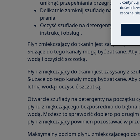
uniknąć przepełniania przegródki.
„Kontynuuj 
doświadczeni
Delikatnie zamknij szufladę na detergent
zapoznaj się
prania.
Oczyść szufladę na detergenty zgodnie 
instrukcji obsługi.
Płyn zmiękczający do tkanin jest zasysany z sz
Służące do tego kanały mogą być zatkane. Aby od
wodą i oczyścić szczotką.
Płyn zmiękczający do tkanin jest zasysany z sz
Służące do tego kanały mogą być zatkane. Aby o
letnią wodą i oczyścić szczotką.
Otwarcie szuflady na detergenty na początku c
płynu zmiękczającego bezpośrednio do bębna 
wodą. Możesz to sprawdzić dopiero po drugim 
płyn zmiękczający powinien pozostawać w prze
Maksymalny poziom płynu zmiękczającego do tk