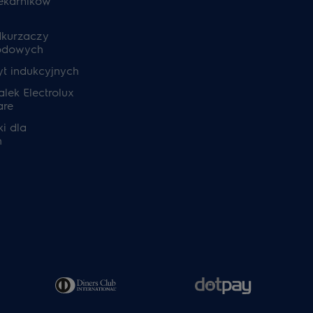
ekarników
dkurzaczy
odowych
yt indukcyjnych
lek Electrolux
are
i dla
h