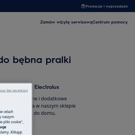
Promocje i wyprzedaże
Zamów wizytę serwisową
Centrum pomocy
do bębna pralki
 i akcesoria Electrolux
uuj bez akceptacji
 części zamienne i dodatkowe
ego urządzenia w naszym sklepie
 w celach
amów je prosto do domu.
ny naszym
 pliki cookie",
woje
lamy. Klikając
rnetowego