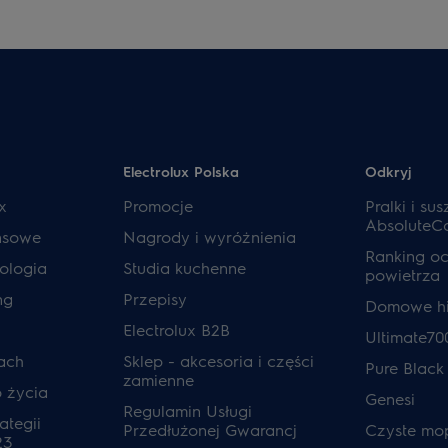
Electrolux Polska
Odkryj
x
Promocje
Pralki i sus
AbsoluteC
ansowe
Nagrody i wyróżnienia
Ranking o
ologia
Studia kuchenne
powietrza
ng
Przepisy
Domowe hi
Electrolux B2B
Ultimate70
ach
Sklep - akcesoria i części
Pure Black
zamienne
o życia
Genesi
Regulamin Usługi
ategii
Przedłużonej Gwarancj
Czyste mo
23