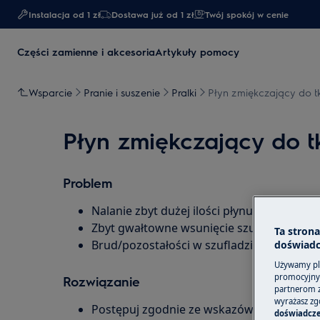
Instalacja od 1 zł
Dostawa już od 1 zł​
Twój spokój w cenie
Części zamienne i akcesoria
Artykuły pomocy
Wsparcie
Pranie i suszenie
Pralki
Płyn zmiękczający do t
Płyn zmiękczający do t
Problem
Nalanie zbyt dużej ilości płynu zmiękczaj
Zbyt gwałtowne wsunięcie szuflady na det
Ta stron
Brud/pozostałości w szufladzie dozownik
doświadc
Używamy pli
promocyjnyc
Rozwiązanie
partnerom z 
wyrażasz zg
Postępuj zgodnie ze wskazówkami zawartym
doświadcze