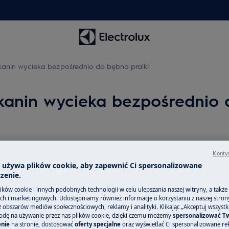
kanin wycieka bezpośrednio do bębna pralki
kanin wycieka bezpośrednio 
Części zamienne
ącego do przegródki.
Kontyn
ergenty.
a używa plików cookie, aby zapewnić Ci spersonalizowane
Znajdź oryginalne
a
zenie.
akcesoria do swoj
ków cookie i innych podobnych technologii w celu ulepszania naszej witryny, a także
internetowym i z
h i marketingowych. Udostępniamy również informacje o korzystaniu z naszej stro
obszarów mediów społecznościowych, reklamy i analityki. Klikając „Akceptuj wszystkie
odę na używanie przez nas plików cookie, dzięki czemu możemy
spersonalizować T
i w instrukcji obsługi, aby
nie
na stronie, dostosować
oferty specjalne
oraz wyświetlać Ci spersonalizowane rek
Do sklepu inte