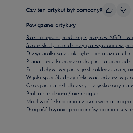
Czy ten artykuł był pomocny?
Powiązane artykuły
Rok i miejsce produkcji sprzętów AGD - w 
Szare ślady na odzieży po wypraniu w pra
Drzwi pralki są zamknięte i nie można ich 
Piana i resztki proszku do prania gromadzą
Filtr odpływowy pralki jest zakleszczony, 
W jaki sposób dezynfekować odzież w pra
Czas prania jest dłuższy niż wskazany na 
Pralka nie działa / nie reaguje
Możliwość skracania czasu trwania progr
Długość trwania programów prania i susze