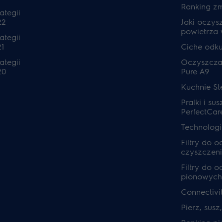
Ranking z
ategii
22
Jaki oczys
powietrza
ategii
1
Ciche odk
ategii
Oczyszcza
20
Pure A9
Kuchnie S
Pralki i sus
PerfectCar
Technolog
Filtry do 
czyszczeni
Filtry do 
pionowych
Connectivi
Pierz, susz