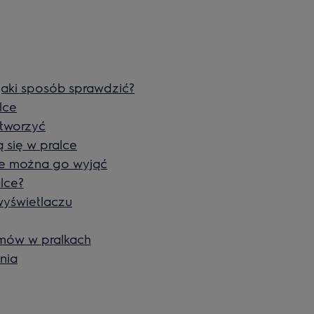
jaki sposób sprawdzić?
lce
otworzyć
 się w pralce
nie można go wyjąć
lce?
wyświetlaczu
amów w pralkach
nia