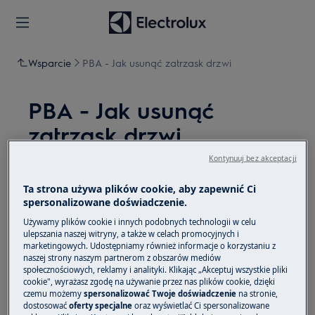
Wsparcie
PBA - Jak usunąć zatrzask drzwi
PBA - Jak usunąć
zatrzask drzwi
Kontynuuj bez akceptacji
Rozwiązanie
Ta strona używa plików cookie, aby zapewnić Ci
spersonalizowane doświadczenie.
Używamy plików cookie i innych podobnych technologii w celu
ulepszania naszej witryny, a także w celach promocyjnych i
marketingowych. Udostępniamy również informacje o korzystaniu z
naszej strony naszym partnerom z obszarów mediów
Odkręć śruby mocujące go
społecznościowych, reklamy i analityki. Klikając „Akceptuj wszystkie pliki
1
do szafki.
cookie", wyrażasz zgodę na używanie przez nas plików cookie, dzięki
czemu możemy
spersonalizować Twoje doświadczenie
na stronie,
dostosować
oferty specjalne
oraz wyświetlać Ci spersonalizowane