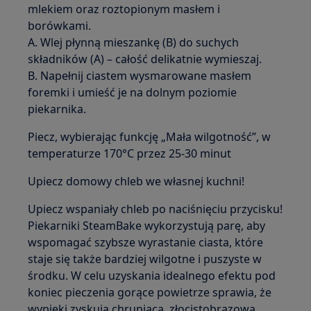
mlekiem oraz roztopionym masłem i
borówkami.
A. Wlej płynną mieszankę (B) do suchych
składników (A) – całość delikatnie wymieszaj.
B. Napełnij ciastem wysmarowane masłem
foremki i umieść je na dolnym poziomie
piekarnika.
Piecz, wybierając funkcję „Mała wilgotność”, w
temperaturze 170°C przez 25-30 minut
Upiecz domowy chleb we własnej kuchni!
Upiecz wspaniały chleb po naciśnięciu przycisku!
Piekarniki SteamBake wykorzystują parę, aby
wspomagać szybsze wyrastanie ciasta, które
staje się także bardziej wilgotne i puszyste w
środku. W celu uzyskania idealnego efektu pod
koniec pieczenia gorące powietrze sprawia, że
wypieki zyskują chrupiącą, złocistobrązową