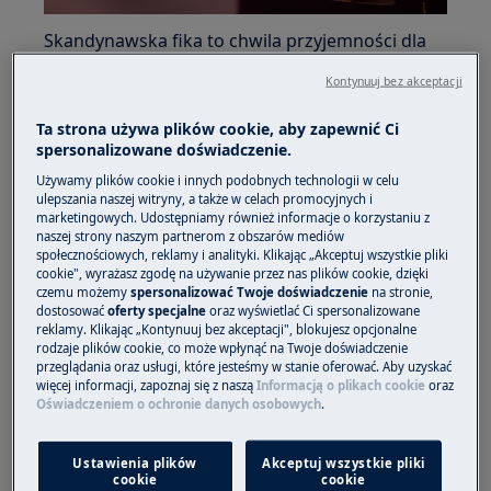
Skandynawska fika to chwila przyjemności dla
każdego. Wykorzystaj piekarnik parowy, aby
Kontynuuj bez akceptacji
Twoje słodkie wypieki smakowały jeszcze lepiej.
Ta strona używa plików cookie, aby zapewnić Ci
Fika
spersonalizowane doświadczenie.
Para doskonale sprawdza się podczas pieczenia
Używamy plików cookie i innych podobnych technologii w celu
ulepszania naszej witryny, a także w celach promocyjnych i
słodkich przekąsek, takich jak babeczki czy
marketingowych. Udostępniamy również informacje o korzystaniu z
biszkopty. Wspomaga wyrastanie ciasta i nadaje
naszej strony naszym partnerom z obszarów mediów
społecznościowych, reklamy i analityki. Klikając „Akceptuj wszystkie pliki
mu puszystość. Nadaj wypiekom chrupiącą
cookie", wyrażasz zgodę na używanie przez nas plików cookie, dzięki
skórkę i wilgotny środek.
czemu możemy
spersonalizować Twoje doświadczenie
na stronie,
dostosować
oferty specjalne
oraz wyświetlać Ci spersonalizowane
reklamy. Klikając „Kontynuuj bez akceptacji", blokujesz opcjonalne
rodzaje plików cookie, co może wpłynąć na Twoje doświadczenie
przeglądania oraz usługi, które jesteśmy w stanie oferować. Aby uzyskać
więcej informacji, zapoznaj się z naszą
Informacją o plikach cookie
oraz
Oświadczeniem o ochronie danych osobowych
.
Ustawienia plików
Akceptuj wszystkie pliki
cookie
cookie