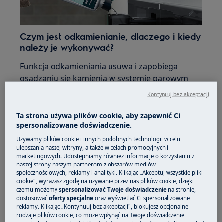
Czym jest odkamienianie, dlaczego i kiedy
należy je wykonywać?
Funkcja odkamieniania usuwa i zapobiega
osadzaniu się kamienia w systemie parowym
Twojego piekarnika, pozwalając na jego dalsze
Kontynuuj bez akceptacji
prawidłowe działanie. Odkamienianie należy
przeprowadzać regularnie - częstotliwość
Ta strona używa plików cookie, aby zapewnić Ci
spersonalizowane doświadczenie.
będzie się różnić w zależności od ilości
przygotowywanych przez Ciebie potraw z
Używamy plików cookie i innych podobnych technologii w celu
ulepszania naszej witryny, a także w celach promocyjnych i
użyciem pary. Na tempo odkładania się
marketingowych. Udostępniamy również informacje o korzystaniu z
kamienia wpływ ma również twardość wody,
naszej strony naszym partnerom z obszarów mediów
którą wlewasz do zbiornika.
społecznościowych, reklamy i analityki. Klikając „Akceptuj wszystkie pliki
cookie", wyrażasz zgodę na używanie przez nas plików cookie, dzięki
czemu możemy
spersonalizować Twoje doświadczenie
na stronie,
Piekarnik poinformuje Cię o konieczności
dostosować
oferty specjalne
oraz wyświetlać Ci spersonalizowane
reklamy. Klikając „Kontynuuj bez akceptacji", blokujesz opcjonalne
usuwania kamienia z wnętrza piekarnika. Po
rodzaje plików cookie, co może wpłynąć na Twoje doświadczenie
otrzymaniu powiadomienia przeprowadź