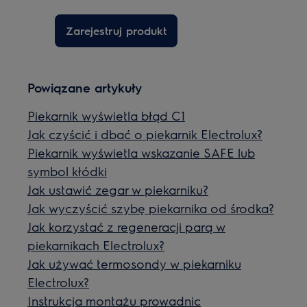
Zarejestruj produkt
Powiązane artykuły
Piekarnik wyświetla błąd C1
Jak czyścić i dbać o piekarnik Electrolux?
Piekarnik wyświetla wskazanie SAFE lub
symbol kłódki
Jak ustawić zegar w piekarniku?
Jak wyczyścić szybę piekarnika od środka?
Jak korzystać z regeneracji parą w
piekarnikach Electrolux?
Jak używać termosondy w piekarniku
Electrolux?
Instrukcja montażu prowadnic