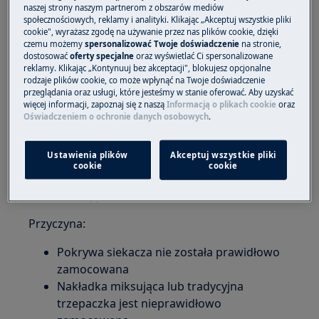
Mini siekacz nie działa
naszej strony naszym partnerom z obszarów mediów
społecznościowych, reklamy i analityki. Klikając „Akceptuj wszystkie pliki
Dotyczy:
cookie", wyrażasz zgodę na używanie przez nas plików cookie, dzięki
czemu możemy
spersonalizować Twoje doświadczenie
na stronie,
dostosować
oferty specjalne
oraz wyświetlać Ci spersonalizowane
Miksery ręczne
reklamy. Klikając „Kontynuuj bez akceptacji", blokujesz opcjonalne
rodzaje plików cookie, co może wpłynąć na Twoje doświadczenie
Rozwiązanie:
przeglądania oraz usługi, które jesteśmy w stanie oferować. Aby uzyskać
więcej informacji, zapoznaj się z naszą
Informacją o plikach cookie
oraz
1. Upewnij się, że nakładka miksująca lub
Oświadczeniem o ochronie danych osobowych
.
tradycyjna trzepaczka została prawidłowo
zamocowana.
Ustawienia plików
Akceptuj wszystkie pliki
cookie
cookie
2. Upewnij się, że pokrywa i miska do
siekania są prawidłowo złożone
Przyczyna:
Pokrywa siekacza nie została prawidłowo
zamocowana
Nakładka miksująca lub tradycyjna
trzepaczka jest nieprawidłowo