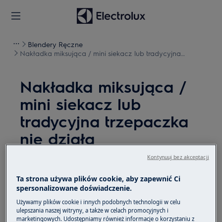
Blendery Ręczne
Nakładka miksująca / mini siekacz lub tradycyjna
trzepaczka nie działa
Nakładka miksująca /
mini siekacz lub
tradycyjna trzepaczka
nie działa
Kontynuuj bez akceptacji
Rozwiązanie
Ta strona używa plików cookie, aby zapewnić Ci
Problem:
spersonalizowane doświadczenie.
Nakładka miksująca lub tradycyjna
Używamy plików cookie i innych podobnych technologii w celu
ulepszania naszej witryny, a także w celach promocyjnych i
trzepaczka nie działa
marketingowych. Udostępniamy również informacje o korzystaniu z