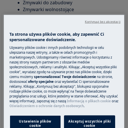
Zmywaki do zabudowy
Zmywarki wolnostojące
Kontynuuj bez akceptacji
Rozwiązanie
Ta strona używa plików cookie, aby zapewnić Ci
spersonalizowane doświadczenie.
Używamy plików cookie i innych podobnych technologii w celu
ulepszania naszej witryny, a także w celach promocyjnych i
marketingowych. Udostępniamy również informacje o korzystaniu z
naszej strony naszym partnerom z obszarów mediów
społecznościowych, reklamy i analityki. Klikając „Akceptuj wszystkie pliki
cookie", wyrażasz zgodę na używanie przez nas plików cookie, dzięki
czemu możemy
spersonalizować Twoje doświadczenie
na stronie,
dostosować
oferty specjalne
oraz wyświetlać Ci spersonalizowane
reklamy. Klikając „Kontynuuj bez akceptacji", blokujesz opcjonalne
rodzaje plików cookie, co może wpłynąć na Twoje doświadczenie
przeglądania oraz usługi, które jesteśmy w stanie oferować. Aby uzyskać
więcej informacji, zapoznaj się z naszą
Informacją o plikach cookie
oraz
Oświadczeniem o ochronie danych osobowych
.
Ustawienia plików
Akceptuj wszystkie pliki
cookie
cookie