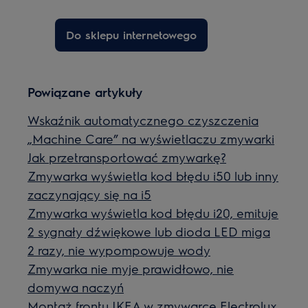
Do sklepu internetowego
Powiązane artykuły
Wskaźnik automatycznego czyszczenia
„Machine Care” na wyświetlaczu zmywarki
Jak przetransportować zmywarkę?
Zmywarka wyświetla kod błędu i50 lub inny
zaczynający się na i5
Zmywarka wyświetla kod błędu i20, emituje
2 sygnały dźwiękowe lub dioda LED miga
2 razy, nie wypompowuje wody
Zmywarka nie myje prawidłowo, nie
domywa naczyń
Montaż frontu IKEA w zmywarce Electrolux