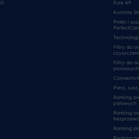
20
Pure A9
Kuchnie S
Pralki i sus
PerfectCar
Technolog
Filtry do 
czyszczeni
Filtry do 
pionowych
Connectivi
Pierz, susz
Ranking pi
parowych
Ranking o
bezprzew
Ranking pł
Ranking pra