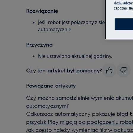
doświadczeni
zapoznaj się
Rozwiązanie
Jeśli robot jest połączony z siecią Wi-Fi, 
automatycznie
Przyczyna
Nie ustawiono aktualnej godziny.
Czy ten artykuł był pomocny?
Powiązane artykuły
Czy można samodzielnie wymienić akumul
automatycznym?
Odkurzacz automatyczny pokazuje błąd E21
przycisk Play migają po podłączeniu robo
Jak często należy wymieniać filtr w odku