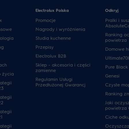
Electrolux Polska
Odkryj
x
Promocje
Pralki i sus
AbsoluteC
ansowe
Nagrody i wyróżnienia
Ranking o
ologia
Studia kuchenne
powietrza
ng
Przepisy
Domowe hi
Electrolux B2B
Ultimate70
ach
Sklep - akcesoria i części
Pure Black
zamienne
o życia
Genesi
Regulamin Usługi
ategii
Przedłużonej Gwarancj
Czyste mo
23
Ranking z
ategii
22
Jaki oczys
powietrza
ategii
1
Ciche odk
ategii
Oczyszcza