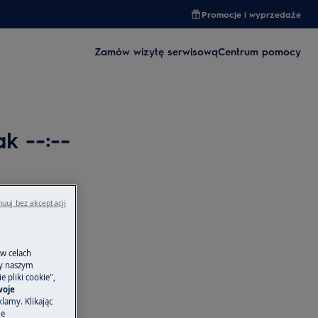
Promocje i wyprzedaże
Zamów wizytę serwisową
Centrum pomocy
k --:--
uuj bez akceptacji
 w celach
ny naszym
 pliki cookie",
woje
lamy. Klikając
je