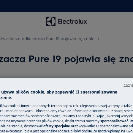
wietlaczu odkurzacza Pure I9 pojawia się znak --:--
acza Pure I9 pojawia się zna
Kontyn
 się znak --:--
a używa plików cookie, aby zapewnić Ci spersonalizowane
u
zenie.
ków cookie i innych podobnych technologii w celu ulepszania naszej witryny, a także
h i marketingowych. Udostępniamy również informacje o korzystaniu z naszej stro
obszarów mediów społecznościowych, reklamy i analityki. Klikając „Akceptuj wszystkie
odę na używanie przez nas plików cookie, dzięki czemu możemy
spersonalizować T
nie
na stronie, dostosować
oferty specjalne
oraz wyświetlać Ci spersonalizowane rek
bez akceptacji", blokujesz opcjonalne rodzaje plików cookie, co może wpłynąć na Two