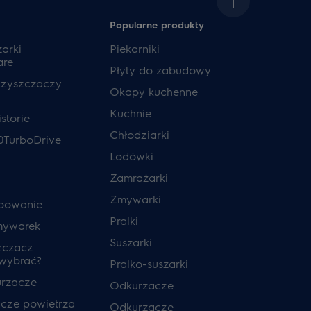
Popularne produkty
zarki
Piekarniki
are
Płyty do zabudowy
czyszczaczy
Okapy kuchenne
Kuchnie
storie
Chłodziarki
0TurboDrive
Lodówki
Zamrażarki
Zmywarki
powanie
Pralki
mywarek
Suszarki
zczacz
 wybrać?
Pralko-suszarki
urzacze
Odkurzacze
cze powietrza
Odkurzacze