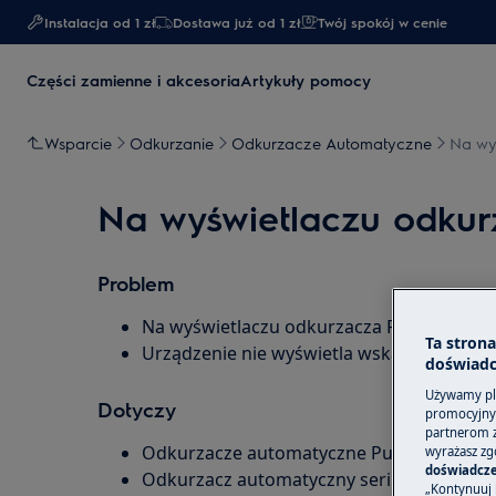
Instalacja od 1 zł
Dostawa już od 1 zł​
Twój spokój w cenie
Części zamienne i akcesoria
Artykuły pomocy
Wsparcie
Odkurzanie
Odkurzacze Automatyczne
Na wyś
Na wyświetlaczu odkurz
Problem
Na wyświetlaczu odkurzacza Pure I9 pojawia
Ta stron
Urządzenie nie wyświetla wskazania czas
doświadc
Używamy pli
Dotyczy
promocyjnyc
partnerom z 
Odkurzacze automatyczne Pure I9
wyrażasz zg
doświadcze
Odkurzacz automatyczny serii Pure i9.2
„Kontynuuj 