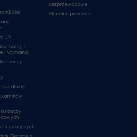
bezprzewodowe
teamBake
Aktualne promocje
zarki
e
ia UV
odkurzaczy -
e i wymiana
odkurzaczy
ty
, noś dłużej
ekarników
dkurzaczy
odowych
yt indukcyjnych
lek Electrolux