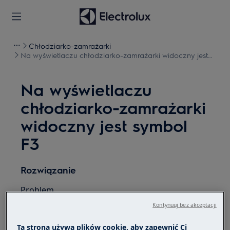
Chłodziarko-zamrażarki
Na wyświetlaczu chłodziarko-zamrażarki widoczny jest
symbol F3
Na wyświetlaczu
chłodziarko-zamrażarki
widoczny jest symbol
F3
Rozwiązanie
Problem
Kontynuuj bez akceptacji
Komunikat o błędzie F3, F4 lub F5 na
wyświetlaczu chłodziarki / chłodziarko-
Ta strona używa plików cookie, aby zapewnić Ci