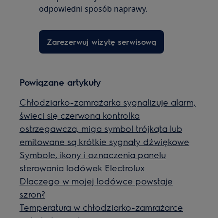
odpowiedni sposób naprawy.
Zarezerwuj wizytę serwisową
Powiązane artykuły
Chłodziarko-zamrażarka sygnalizuje alarm,
świeci się czerwona kontrolka
ostrzegawcza, miga symbol trójkąta lub
emitowane są krótkie sygnały dźwiękowe
Symbole, ikony i oznaczenia panelu
sterowania lodówek Electrolux
Dlaczego w mojej lodówce powstaje
szron?
Temperatura w chłodziarko-zamrażarce