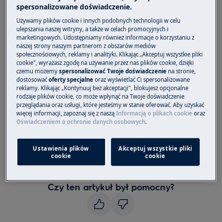
zamrażarki
spersonalizowane doświadczenie.
Używamy plików cookie i innych podobnych technologii w celu
Dotyczy
ulepszania naszej witryny, a także w celach promocyjnych i
marketingowych. Udostępniamy również informacje o korzystaniu z
Chłodziarki
naszej strony naszym partnerom z obszarów mediów
Chłodziarko-zamrażarki
społecznościowych, reklamy i analityki. Klikając „Akceptuj wszystkie pliki
cookie", wyrażasz zgodę na używanie przez nas plików cookie, dzięki
Rozwiązanie
czemu możemy
spersonalizować Twoje doświadczenie
na stronie,
dostosować
oferty specjalne
oraz wyświetlać Ci spersonalizowane
reklamy. Klikając „Kontynuuj bez akceptacji", blokujesz opcjonalne
1. Należy skontaktować się z autoryzowanym
rodzaje plików cookie, co może wpłynąć na Twoje doświadczenie
centrum serwisowym.
przeglądania oraz usługi, które jesteśmy w stanie oferować. Aby uzyskać
więcej informacji, zapoznaj się z naszą
Informacją o plikach cookie
oraz
Oświadczeniem o ochronie danych osobowych
.
Widoczny na wyświetlaczu komunikat o błędzie
F3, F4 lub F5 sygnalizuje problem z wadliwym
czujnikiem temperatury.
Ustawienia plików
Akceptuj wszystkie pliki
cookie
cookie
Zalecamy zamówienie wizyty serwisanta.
Czy ten artykuł był pomocny?