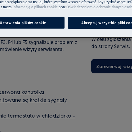
e przeglądania oraz usługi, które jesteśmy w stanie oferować. Aby uzyskać więcej inf
 z naszą
Informacją o plikach cookie
oraz
Oświadczeniem o ochronie danych oso
Ustawienia plików cookie
Akceptuj wszystkie pliki co
Zamów wizytę s
ym centrum serwisowym.
W celu zgłoszenia
3, F4 lub F5 sygnalizuje problem z
do strony Serwis.
mówienie wizyty serwisanta.
Zarezerwuj wiz
czerwona kontrolka
itowane są krótkie sygnały
ia termostatu w chłodziarko -
ą