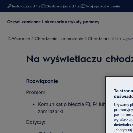
Instalacja od 1 zł
Dostawa już od 1 zł​
Twój spokój w cenie
Części zamienne i akcesoria
Artykuły pomocy
Wsparcie
Chłodzenie i zamrażanie
Chłodziarki
Na wyświ
Na wyświetlaczu chłodz
Rozwiązanie
Ta stron
Problem:
doświadc
Komunikat o błędzie F3, F4 lub F5 na wyświ
Używamy pli
promocyjnyc
zamrażarki
partnerom z 
wyrażasz zg
Dotyczy:
doświadcze
„Kontynuuj 