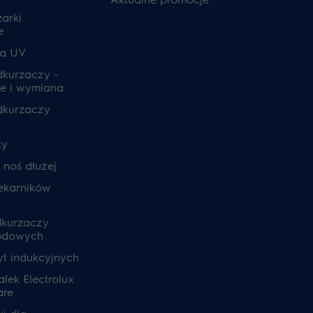
zarki
e
ia UV
odkurzaczy -
e i wymiana
odkurzaczy
ty
, noś dłużej
ekarników
dkurzaczy
odowych
yt indukcyjnych
lek Electrolux
are