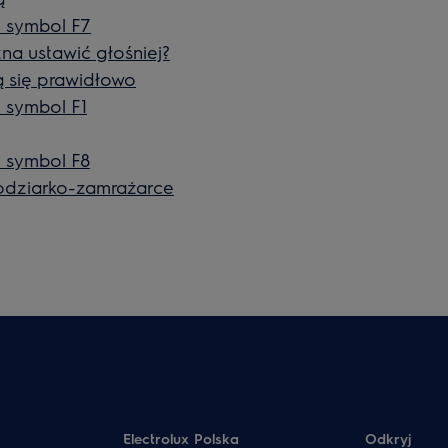
t symbol F7
a ustawić głośniej?
ą się prawidłowo
 symbol F1
t symbol F8
łodziarko-zamrażarce
Electrolux Polska
Odkryj