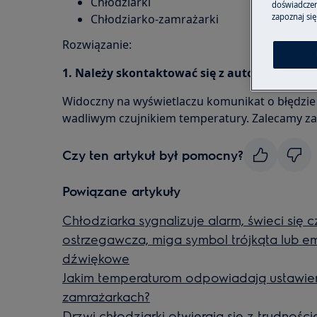
Chłodziarki
doświadczeni
zapoznaj się
Chłodziarko-zamrażarki
Rozwiązanie:
1. Należy skontaktować się z autoryzowan
Widoczny na wyświetlaczu komunikat o błędzie F
wadliwym czujnikiem temperatury. Zalecamy za
Czy ten artykuł był pomocny?
Powiązane artykuły
Chłodziarka sygnalizuje alarm, świeci się 
ostrzegawcza, miga symbol trójkąta lub em
dźwiękowe
Jakim temperaturom odpowiadają ustawien
zamrażarkach?
Drzwi chłodziarki otwierają się z trudności