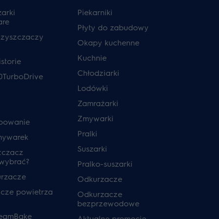
zarki
Piekarniki
are
Płyty do zabudowy
czyszczaczy
Okapy kuchenne
Kuchnie
storie
Chłodziarki
0TurboDrive
Lodówki
Zamrażarki
Zmywarki
powanie
Pralki
mywarek
Suszarki
zczacz
 wybrać?
Pralko-suszarki
urzacze
Odkurzacze
cze powietrza
Odkurzacze
bezprzewodowe
teamBake
Aktualne promocje