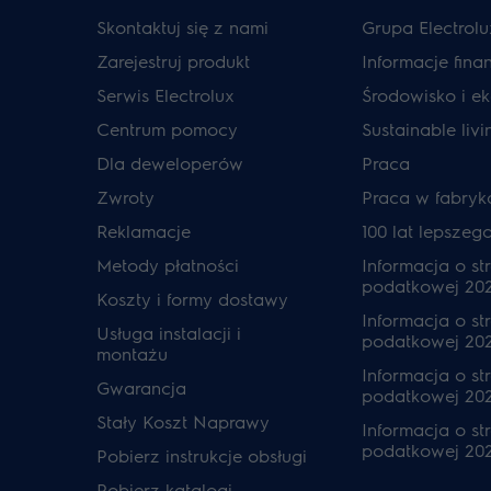
Skontaktuj się z nami
Grupa Electrolu
Zarejestruj produkt
Informacje fin
Serwis Electrolux
Środowisko i ek
Centrum pomocy
Sustainable livi
Dla deweloperów
Praca
Zwroty
Praca w fabryk
Reklamacje
100 lat lepszeg
Metody płatności
Informacja o str
podatkowej 20
Koszty i formy dostawy
Informacja o str
Usługa instalacji i
podatkowej 20
montażu
Informacja o str
Gwarancja
podatkowej 202
Stały Koszt Naprawy
Informacja o str
podatkowej 20
Pobierz instrukcje obsługi
Pobierz katalogi