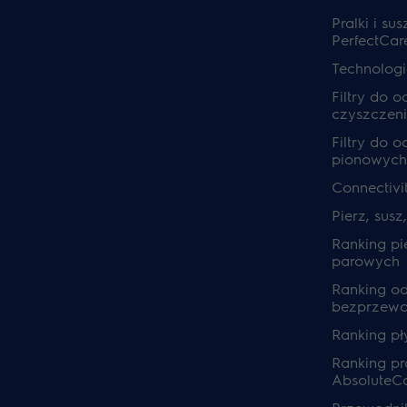
Pralki i sus
PerfectCar
Technolog
Filtry do 
czyszczeni
Filtry do 
pionowych
Connectivi
Pierz, susz
Ranking pi
parowych
Ranking o
bezprzew
Ranking pł
Ranking pra
AbsoluteC