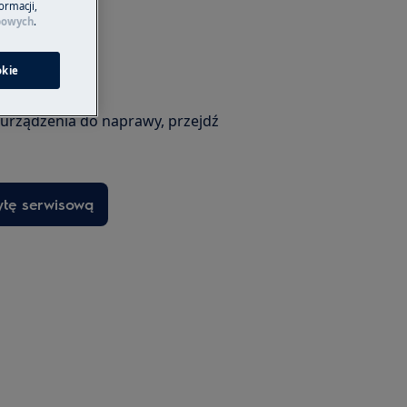
ormacji,
bowych
.
okie
erwisową
 urządzenia do naprawy, przejdź
ytę serwisową