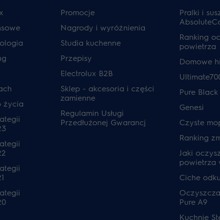
x
Promocje
Pralki i sus
AbsoluteC
ansowe
Nagrody i wyróżnienia
Ranking o
ologia
Studia kuchenne
powietrza
ng
Przepisy
Domowe hi
Electrolux B2B
Ultimate70
ach
Sklep - akcesoria i części
Pure Black
zamienne
o życia
Genesi
Regulamin Usługi
ategii
Przedłużonej Gwarancj
Czyste mo
23
Ranking z
ategii
22
Jaki oczys
powietrza
ategii
1
Ciche odk
ategii
Oczyszcza
20
Pure A9
Kuchnie S