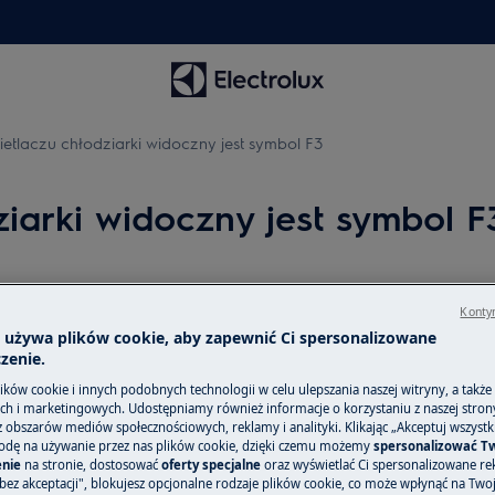
etlaczu chłodziarki widoczny jest symbol F3
iarki widoczny jest symbol F
Kontyn
Części zamienne
a używa plików cookie, aby zapewnić Ci spersonalizowane
zenie.
Znajdź oryginalne
etlaczu chłodziarki / chłodziarko-
akcesoria do swoj
ków cookie i innych podobnych technologii w celu ulepszania naszej witryny, a także
h i marketingowych. Udostępniamy również informacje o korzystaniu z naszej stro
internetowym i z
obszarów mediów społecznościowych, reklamy i analityki. Klikając „Akceptuj wszystkie
odę na używanie przez nas plików cookie, dzięki czemu możemy
spersonalizować T
nie
na stronie, dostosować
oferty specjalne
oraz wyświetlać Ci spersonalizowane rek
bez akceptacji", blokujesz opcjonalne rodzaje plików cookie, co może wpłynąć na Two
Do sklepu inte