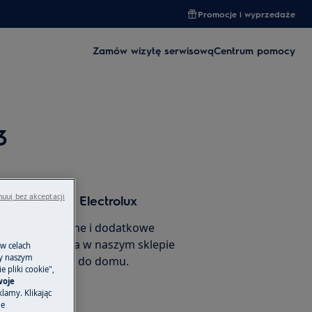
Promocje i wyprzedaże
Zamów wizytę serwisową
Centrum pomocy
3
uuj bez akceptacji
 i akcesoria Electrolux
 części zamienne i dodatkowe
ego urządzenia w naszym sklepie
 w celach
ny naszym
amów je prosto do domu.
 pliki cookie",
woje
lamy. Klikając
je
rnetowego