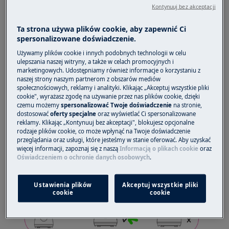
Kontynuuj bez akceptacji
Zanim skontaktujesz się z serwisem, wykonaj
poniższe kroki diagnostyczne:
Ta strona używa plików cookie, aby zapewnić Ci
spersonalizowane doświadczenie.
1. Sprawdź, czy wszystkie elementy miksera
Używamy plików cookie i innych podobnych technologii w celu
są prawidłowo zamontowane.
ulepszania naszej witryny, a także w celach promocyjnych i
marketingowych. Udostępniamy również informacje o korzystaniu z
Uwaga!
Dzbanek należy ustawić na podstawie
naszej strony naszym partnerom z obszarów mediów
tak, aby uchwyt był skierowany w stronę
społecznościowych, reklamy i analityki. Klikając „Akceptuj wszystkie pliki
cookie", wyrażasz zgodę na używanie przez nas plików cookie, dzięki
interfejsu użytkownika (zgodnie z ilustracją lub
czemu możemy
spersonalizować Twoje doświadczenie
na stronie,
filmem w instrukcji).
dostosować
oferty specjalne
oraz wyświetlać Ci spersonalizowane
reklamy. Klikając „Kontynuuj bez akceptacji", blokujesz opcjonalne
Nieprawidłowe ustawienie kielicha uniemożliwi
rodzaje plików cookie, co może wpłynąć na Twoje doświadczenie
uruchomienie urządzenia.
przeglądania oraz usługi, które jesteśmy w stanie oferować. Aby uzyskać
więcej informacji, zapoznaj się z naszą
Informacją o plikach cookie
oraz
Oświadczeniem o ochronie danych osobowych
.
Ustawienia plików
Akceptuj wszystkie pliki
cookie
cookie