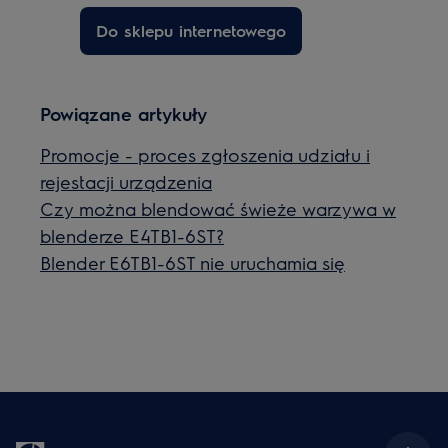
Do sklepu internetowego
Powiązane artykuły
Promocje - proces zgłoszenia udziału i
rejestacji urządzenia
Czy można blendować świeże warzywa w
blenderze E4TB1-6ST?
Blender E6TB1-6ST nie uruchamia się