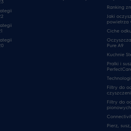
23
Ranking z
ategii
22
Jaki oczys
powietrza
ategii
1
Ciche odk
ategii
Oczyszcza
20
Pure A9
Kuchnie S
Pralki i sus
PerfectCar
Technolog
Filtry do 
czyszczeni
Filtry do 
pionowych
Connectivi
Pierz, susz