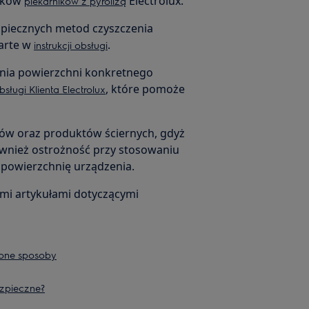
adków
Electrolux.
piekarników z pyrolizą
ezpiecznych metod czyszczenia
warte w
.
instrukcji obsługi
enia powierzchni konkretnego
, które pomoże
sługi Klienta Electrolux
ów oraz produktów ściernych, gdyż
wnież ostrożność przy stosowaniu
powierzchnię urządzenia.
ymi artykułami dotyczącymi
zone sposoby
ezpieczne?