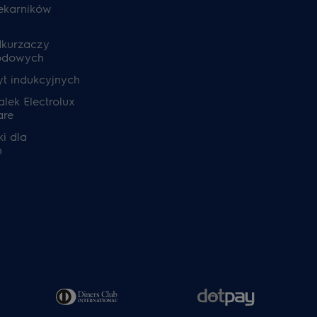
ekarników
dkurzaczy
odowych
yt indukcyjnych
lek Electrolux
are
i dla
h