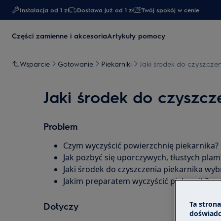
Instalacja od 1 zł
Dostawa już od 1 zł​
Twój spokój w cenie
Części zamienne i akcesoria
Artykuły pomocy
Wsparcie
Gotowanie
Piekarniki
Jaki środek do czyszcze
Jaki środek do czyszcz
Problem
Czym wyczyścić powierzchnię piekarnika?
Jak pozbyć się uporczywych, tłustych plam
Jaki środek do czyszczenia piekarnika wyb
Jakim preparatem wyczyścić piekarnik?
Ta stron
Dotyczy
doświadc