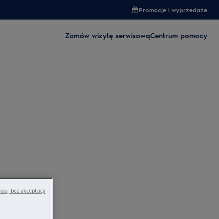
Promocje i wyprzedaże
Zamów wizytę serwisową
Centrum pomocy
uuj bez akceptacji