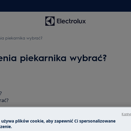
nia piekarnika wybrać?
enia piekarnika wybrać?
?
rać?
Kontyn
a używa plików cookie, aby zapewnić Ci spersonalizowane
zenie.