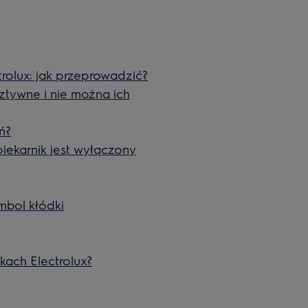
rolux: jak przeprowadzić?
ztywne i nie można ich
ń?
iekarnik jest wyłączony
mbol kłódki
ikach Electrolux?