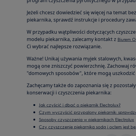
program czyszczenia pyrolitycznego w przyp
Jeżeli chcesz dowiedzieć się więcej na temat b
piekarnika, sprawdź instrukcje i procedury za
W przypadku wątpliwości dotyczących czyszcz
modelu piekarnika, zalecamy kontakt z
Biurem Ob
Ci wybrać najlepsze rozwiązanie.
Ważne! Unikaj używania myjek stalowych, kwas
mogą one zniszczyć powierzchnię. Zachowaj ró
"domowych sposobów", które mogą uszkodzić 
Zachęcamy także do zapoznania się z pozostał
konserwacji i czyszczenia piekarnika:
Jak czyścić i dbać o piekarnik Electrolux?
Czym wyczyścić przypalony piekarnik: sprawd
Sposoby czyszczenia w piekarnikach Electrolux
Czy czyszczenie piekarnika sodą i octem jest b