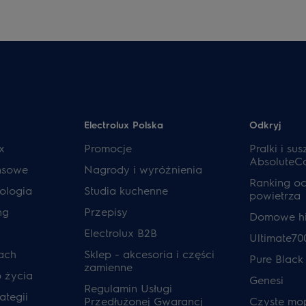
Electrolux Polska
Odkryj
x
Promocje
Pralki i sus
AbsoluteC
ansowe
Nagrody i wyróżnienia
Ranking o
ologia
Studia kuchenne
powietrza
ng
Przepisy
Domowe hi
Electrolux B2B
Ultimate70
ach
Sklep - akcesoria i części
Pure Black
zamienne
o życia
Genesi
Regulamin Usługi
ategii
Przedłużonej Gwarancj
Czyste mo