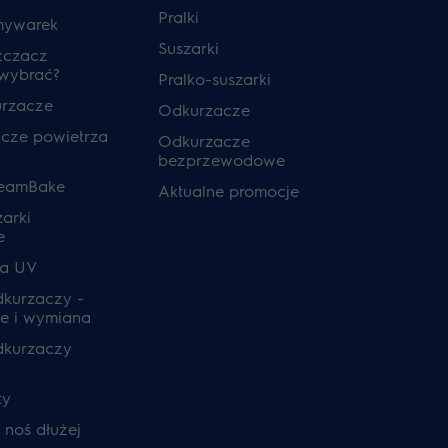
Pralki
mywarek
Suszarki
zczacz
 wybrać?
Pralko-suszarki
urzacze
Odkurzacze
cze powietrza
Odkurzacze
bezprzewodowe
teamBake
Aktualne promocje
zarki
e
ia UV
odkurzaczy -
e i wymiana
odkurzaczy
ty
, noś dłużej