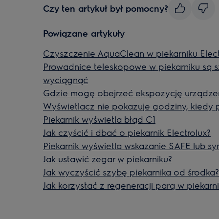
Czy ten artykuł był pomocny?
Powiązane artykuły
Czyszczenie AquaClean w piekarniku Elect
Prowadnice teleskopowe w piekarniku są s
wyciągnąć
Gdzie mogę obejrzeć ekspozycję urządze
Wyświetlacz nie pokazuje godziny, kiedy p
Piekarnik wyświetla błąd C1
Jak czyścić i dbać o piekarnik Electrolux?
Piekarnik wyświetla wskazanie SAFE lub sy
Jak ustawić zegar w piekarniku?
Jak wyczyścić szybę piekarnika od środka?
Jak korzystać z regeneracji parą w piekarn