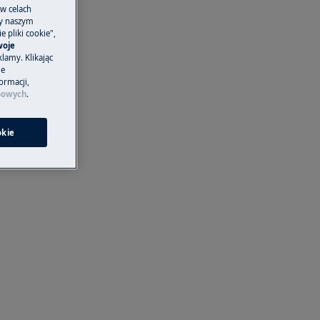
 w celach
ny naszym
 pliki cookie",
woje
lamy. Klikając
je
ormacji,
bowych
.
okie