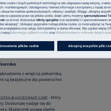
ków cookie i innych podobnych technologii w celu ulepszania naszej witryny, a także
h i marketingowych. Udostępniamy również informacje o korzystaniu z naszej stro
obszarów mediów społecznościowych, reklamy i analityki. Klikając „Akceptuj wszystkie
odę na używanie przez nas plików cookie, dzięki czemu możemy
spersonalizować T
nie
na stronie, dostosować
oferty specjalne
oraz wyświetlać Ci spersonalizowane rek
ię resztki jedzenia oraz
bez akceptacji", blokujesz opcjonalne rodzaje plików cookie, co może wpłynąć na Two
e przeglądania oraz usługi, które jesteśmy w stanie oferować. Aby uzyskać więcej inf
nia obejmują przypalony tłuszcz i
 z naszą
Informacją o plikach cookie
oraz
Oświadczeniem o ochronie danych oso
 od rodzaju i intensywności
szczące, które ułatwiają proces
Ustawienia plików cookie
Akceptuj wszystkie pliki co
ez ryzyka uszkodzenia powierzchni
ekarnika
abrudzenia z wnętrza piekarnika,
óre są bezpieczne dla powierzchni
- który
rolux OVEN & MICROWAVE CARE
y. Doskonale nadaje się do
ory. Skutecznie usuwa plamy,