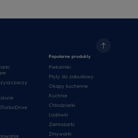
Popularne produkty
zarki
Piekarniki
are
Płyty do zabudowy
czyszczaczy
Okapy kuchenne
Kuchnie
storie
Chłodziarki
0TurboDrive
Lodówki
Zamrażarki
Zmywarki
powanie