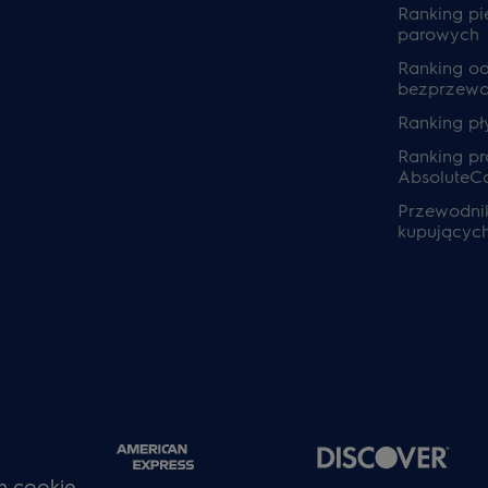
Ranking pi
parowych
Ranking o
bezprzew
Ranking pł
Ranking pra
AbsoluteC
Przewodnik
kupującyc
h cookie