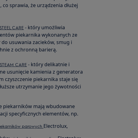
 co sprawia, że urządzenia dłużej
- który umożliwia
x STEEL CARE
ementów piekarnika wykonanych ze
y do usuwania zacieków, smug i
hnie z ochronną barierą.
- który delikatnie i
x STEAM CARE
ne usunięcie kamienia z generatora
m czyszczenie piekarnika staje się
 dłuższe utrzymanie jego żywotności
le piekarników mają wbudowane
cji specyficznych elementów, np.
Electrolux,
iekarników parowych