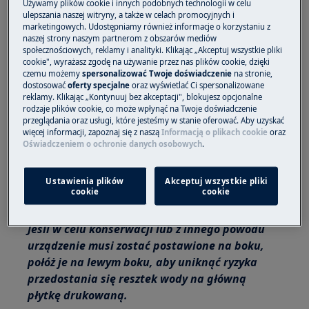
Używamy plików cookie i innych podobnych technologii w celu
ulepszania naszej witryny, a także w celach promocyjnych i
Platforma ta nie jest wyposażona w
marketingowych. Udostępniamy również informacje o korzystaniu z
włącznik/wyłącznik.
naszej strony naszym partnerom z obszarów mediów
społecznościowych, reklamy i analityki. Klikając „Akceptuj wszystkie pliki
Zanim uzyskasz dostęp do podzespołów
cookie", wyrażasz zgodę na używanie przez nas plików cookie, dzięki
czemu możemy
spersonalizować Twoje doświadczenie
na stronie,
wewnętrznych, wyjmij wtyczkę z gniazdka, aby
dostosować
oferty specjalne
oraz wyświetlać Ci spersonalizowane
odłączyć zasilanie.
reklamy. Klikając „Kontynuuj bez akceptacji", blokujesz opcjonalne
rodzaje plików cookie, co może wpłynąć na Twoje doświadczenie
przeglądania oraz usługi, które jesteśmy w stanie oferować. Aby uzyskać
Niektóre elementy części mechanicznej mogą
więcej informacji, zapoznaj się z naszą
Informacją o plikach cookie
oraz
spowodować obrażenia, dlatego należy nosić
Oświadczeniem o ochronie danych osobowych
.
odpowiednią ochronę i postępować ostrożnie.
Ustawienia plików
Akceptuj wszystkie pliki
Zawsze opróżnij urządzenie z całej wody przed
cookie
cookie
położeniem go na boku.
Jeśli w celu konserwacji lub z innego powodu
urządzenie musi zostać postawione na boku,
połóż je na lewym boku, aby uniknąć ryzyka
przedostania się resztek wody na główną
płytkę drukowaną.